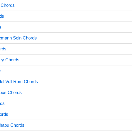
d Chords
ds
s
emann Sein Chords
rds
ey Chords
ds
el Voll Rum Chords
bus Chords
rds
ords
habu Chords