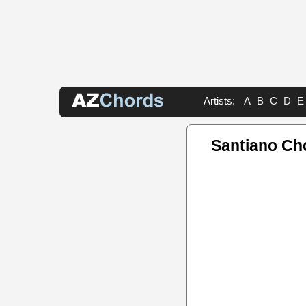
Artists:
A
B
C
D
E
Santiano Ch