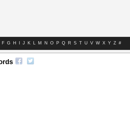
F
G
H
I
J
K
L
M
N
O
P
Q
R
S
T
U
V
W
X
Y
Z
#
ords