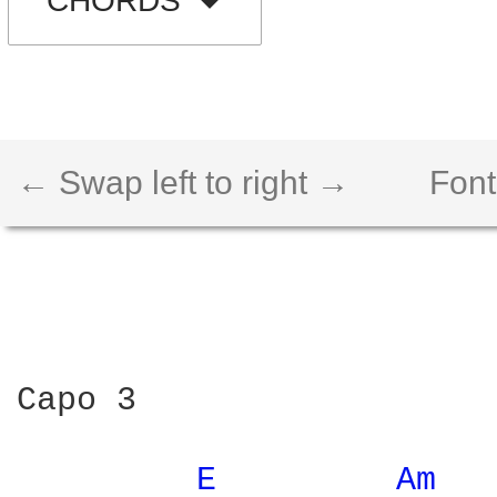
CHORDS
← Swap left to right →
Font
Capo 3

E 
Am 