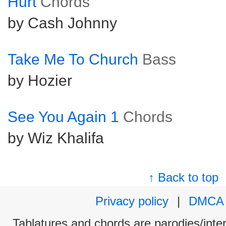
Hurt
Chords
by Cash Johnny
Take Me To Church
Bass
by Hozier
See You Again 1
Chords
by Wiz Khalifa
↑ Back to top
Privacy policy
|
DMCA
Tablatures and chords are parodies/interp