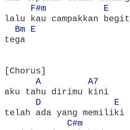
F#m 
E 
lalu kau campakkan begit
Bm 
E 
tega

[Chorus]

A 
A7 
aku tahu dirimu kini 

D 
E 
telah ada yang memiliki 

C#m 