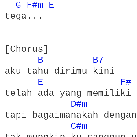
G 
F#m 
E 
tega... 

[Chorus] 

B 
B7 
aku tahu dirimu kini 

E 
F# 
telah ada yang memiliki 

D#m 
tapi bagaimanakah dengan
C#m 