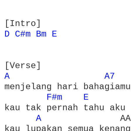
D 
C#m 
Bm 
E 
A 
A7 
menjelang hari bahagiamu 
F#m 
E 
kau tak pernah tahu aku 
A 
              AA
kau lupakan semua kenang