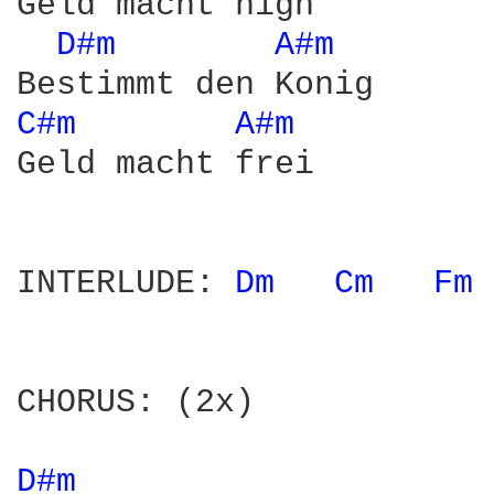
Geld macht high

D#m 
A#m 
C#m 
A#m 
Geld macht frei

INTERLUDE: 
Dm 
Cm 
Fm 
CHORUS: (2x)

D#m 