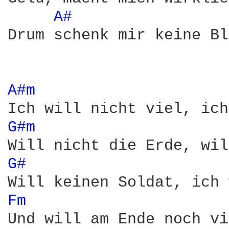
A# 
Drum schenk mir keine Bl
A#m 
G#m 
G# 
Fm 
Und will am Ende noch vi