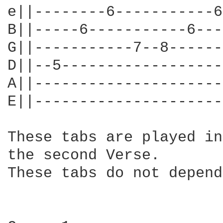
e||--------6-----------6
B||-----6-----------6---
G||-----------7--8------
D||--5------------------
A||---------------------
E||---------------------
These tabs are played in
the second Verse.

These tabs do not depend