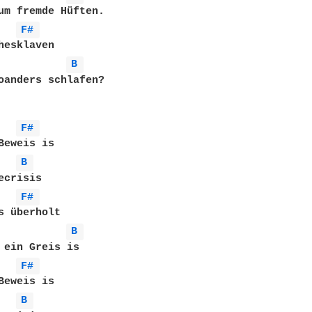
um fremde Hüften.

F# 
hesklaven

B 
oanders schlafen?

F# 
Beweis is

B 
crisis

F# 
s überholt

B 
 ein Greis is

F# 
Beweis is

B 