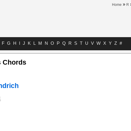
»
Home
R
F
G
H
I
J
K
L
M
N
O
P
Q
R
S
T
U
V
W
X
Y
Z
#
is Chords
ndrich