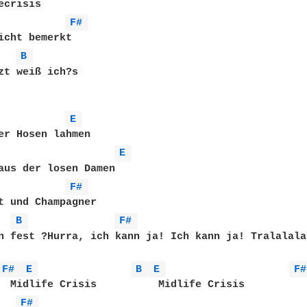
crisis

F# 
icht bemerkt

B 
zt weiß ich?s

E 
er Hosen lahmen

E 
aus der losen Damen

F# 
t und Champagner

B 
F# 
n fest ?Hurra, ich kann ja! Ich kann ja! Tralalalal
F# 
E 
B 
E 
F#
  Midlife Crisis          Midlife Crisis

F# 