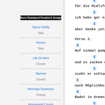
E 
für die Midlife
E 
ich habs gar n
Best Rainhard Fendrich Songs
E 
Space Oddity
aber danke jet
Tabs
Heroes
B 
Tabs
Auf einmal pum
E 
Life On Mars
und es zucken 
Chords
E 
Starman
Chords
E 
Moonage Daydream
B 
Chords
Badet in Arman
E 
Wonderwall Chords