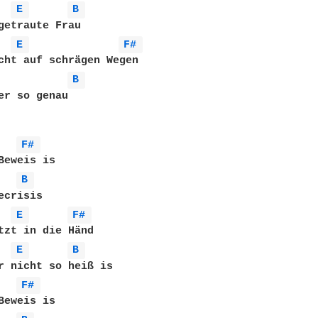
E 
B 
getraute Frau

E 
F# 
cht auf schrägen Wegen

B 
er so genau

F# 
Beweis is

B 
crisis

E 
F# 
tzt in die Händ

E 
B 
r nicht so heiß is

F# 
Beweis is
