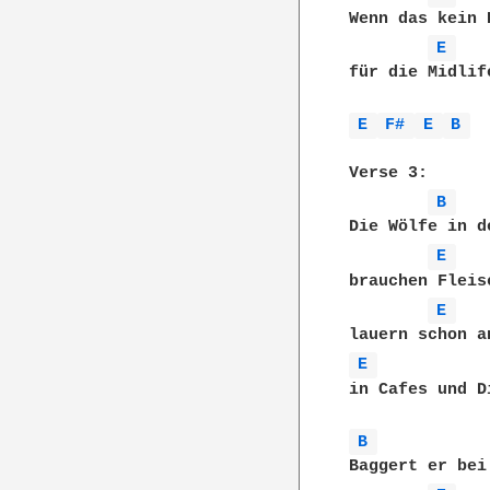
Wenn das kein 
E 
für die Midlife
E 
F# 
E 
B 
Verse 3:

B 
Die Wölfe in d
E 
brauchen Fleis
E 
E 
in Cafes und D
B 
Baggert er bei