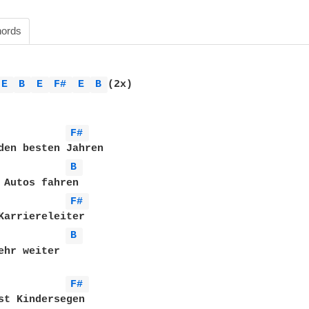
ords
E 
B 
E 
F# 
E 
B 
(2x)

F# 
den besten Jahren

B 
 Autos fahren

F# 
B 
ehr weiter

F# 
st Kindersegen
