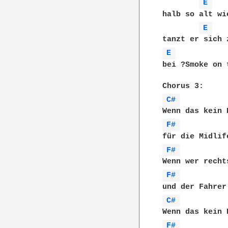
E 
halb so alt wi
E 
E 
bei ?Smoke on 
C# 
F# 
F# 
F# 
C# 
F# 