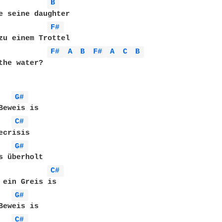
B 
e seine daughter

F# 
F# 
A 
B 
F# 
A 
C 
B 
the water?

G# 
C# 
G# 
C# 
G# 
C# 