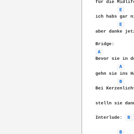
für die Midlife
E 
ich habs gar n
E 
aber danke jet
A 
Bevor sie in d
A 
gehn sie ins H
B 
Bei Kerzenlich
stelln sie dan
Interlude: 
B 
              
B 