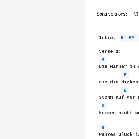
Song versions:
Ch
Intro: 
B 
F# 
B 
Die Männer in 
E 
die die dicken
E 
E 
kommen nicht m
B 
Wahres Glück i