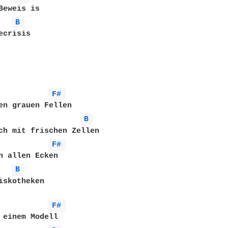
Beweis is

B 
crisis

F# 
en grauen Fellen

B 
ch mit frischen Zellen

F# 
B 
iskotheken

F# 
 einem Modell
