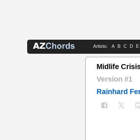
Artists:
A
B
C
D
E
Midlife Cris
Version #1
Rainhard Fe