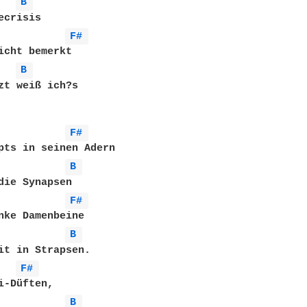
B 
crisis

F# 
icht bemerkt

B 
zt weiß ich?s

F# 
pts in seinen Adern

B 
die Synapsen

F# 
B 
F# 
i-Düften,

B 