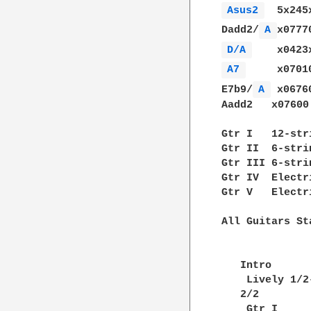
Asus2 
  5x245x
Dadd2/
A 
D/A 
A7 
     x07010
E7b9/
A 
 x06760
Aadd2   x07600 
Gtr I   12-str
Gtr II  6-stri
Gtr III 6-stri
Gtr IV  Electri
Gtr V   Electri
All Guitars St
   Intro 

    Lively 1/2
   2/2 

    Gtr I 
