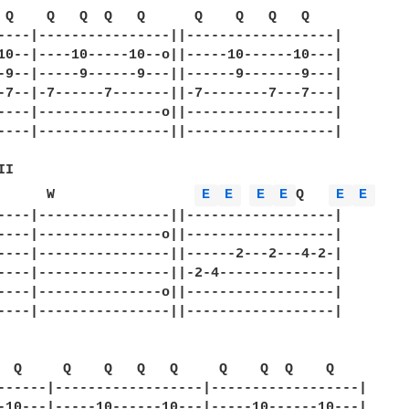
 Q    Q   Q  Q   Q      Q    Q   Q   Q 

----|----------------||------------------| 

10--|----10-----10--o||-----10------10---| 

-9--|-----9------9---||------9-------9---| 

-7--|-7------7-------||-7--------7---7---| 

----|---------------o||------------------| 

----|----------------||------------------| 

I 

      W                 
E 
E 
E 
E 
Q   
E 
E 
----|----------------||------------------| 

----|---------------o||------------------| 

----|----------------||------2---2---4-2-| 

----|----------------||-2-4--------------| 

----|---------------o||------------------| 

----|----------------||------------------| 

  Q     Q    Q   Q   Q     Q    Q  Q    Q 

------|------------------|------------------| 

-10---|-----10------10---|-----10------10---| 
