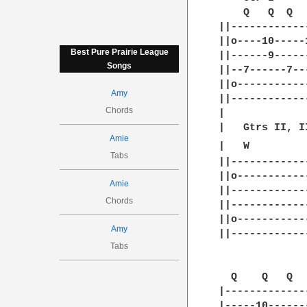
    Q   Q  Q  
||------------
||o----10-----
Best Pure Prairie League
||------9-----
Songs
||--7------7--
||o-----------
Amy
||------------
Chords
| 

|   Gtrs II, II
Amie
|   W         
Tabs
||------------
||o-----------
Amie
||------------
Chords
||------------
||o-----------
Amy
||------------
Tabs
  Q    Q   Q  
|-------------
|-----10------