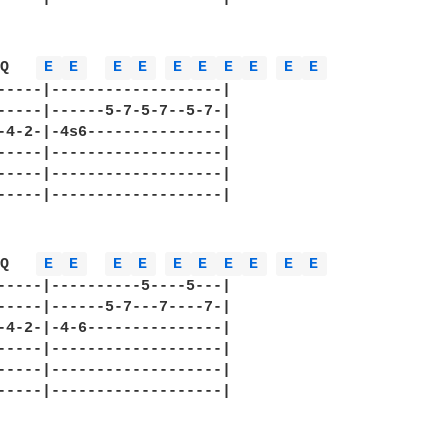
 
Q   
E 
E 
E 
E 
E 
E 
E 
E 
E 
E 
-----|-------------------| 

-----|------5-7-5-7--5-7-| 

-4-2-|-4s6---------------| 

-----|-------------------| 

-----|-------------------| 

-----|-------------------| 

 
Q   
E 
E 
E 
E 
E 
E 
E 
E 
E 
E 
-----|----------5----5---| 

-----|------5-7---7----7-| 

-4-2-|-4-6---------------| 

-----|-------------------| 

-----|-------------------| 

-----|-------------------| 
