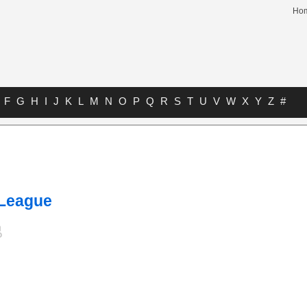
Ho
F
G
H
I
J
K
L
M
N
O
P
Q
R
S
T
U
V
W
X
Y
Z
#
 League