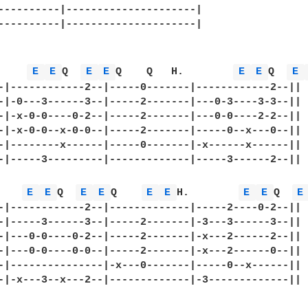
----------|---------------------| 

----------|---------------------| 

     
E 
E 
Q  
E 
E 
Q    Q   H.        
E 
E 
Q  
E 
-|------------2--|-----0-------|------------2--|| 

-|-0---3------3--|-----2-------|---0-3----3-3--|| 

-|-x-0-0----0-2--|-----2-------|---0-0----2-2--|| 

-|-x-0-0--x-0-0--|-----2-------|-----0--x---0--|| 

-|--------x------|-----0-------|-x------x------|| 

-|-----3---------|-------------|-----3------2--|| 

    
E 
E 
Q  
E 
E 
Q    
E 
E 
H.        
E 
E 
Q  
E
-|------------2--|-------------|-----2----0-2--|| 

-|-----3------3--|-----2-------|-3---3------3--|| 

-|---0-0----0-2--|-----2-------|-x---2------2--|| 

-|---0-0----0-0--|-----2-------|-x---2------0--|| 

-|---------------|-x---0-------|-----0--x------|| 

-|-x---3--x---2--|-------------|-3-------------|| 
