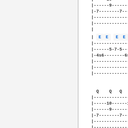
|------9------
|-7--------7--
|-------------
|-------------
| 

| 
E 
E 
E 
E
|-------------
|------5-7-5--
|-4s6--------6
|-------------
|-------------
|-------------
  Q    Q   Q  
|-------------
|-----10------
|------9------
|-7--------7--
|-------------
|-------------