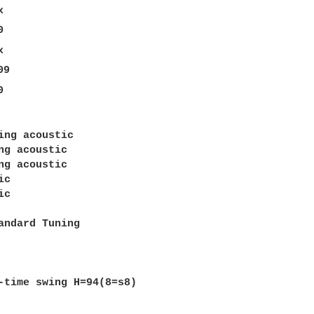
  

9    

    



ing acoustic 

ng acoustic 

ng acoustic 

c  

c 

andard Tuning 

-time swing H=94(8=s8) 
