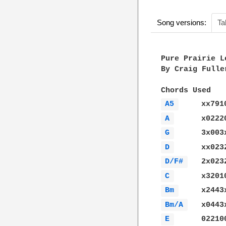
Song versions:
Ta
Pure Prairie L
By Craig Fuller
A5 
A 
G 
D 
D/F# 
C 
Bm 
Bm/A 
E 