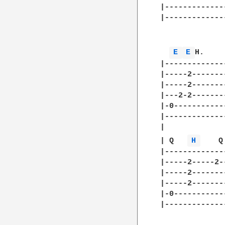
|-------------
|-------------
E 
E 
H.    
|-------------
|-----2-------
|-----2-------
|---2-2-------
|-0-----------
|-------------
| 

| Q   
H 
    Q
|-------------
|-----2-----2-
|-----2-------
|-----2-------
|-0-----------
|-------------