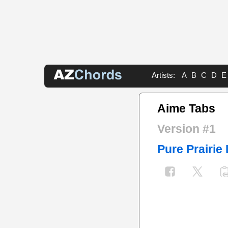
Artists:
A
B
C
D
E
Aime Tabs
Version #1
Pure Prairie