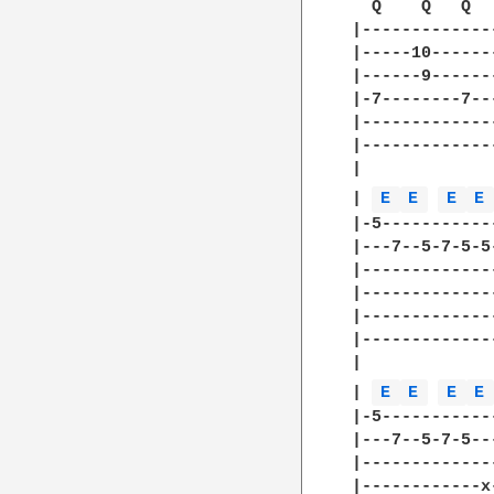
  Q    Q   Q  
|-------------
|-----10------
|------9------
|-7--------7--
|-------------
|-------------
| 

| 
E 
E 
E 
E
|-5-----------
|---7--5-7-5-5
|-------------
|-------------
|-------------
|-------------
| 

| 
E 
E 
E 
E
|-5-----------
|---7--5-7-5--
|-------------
|------------x