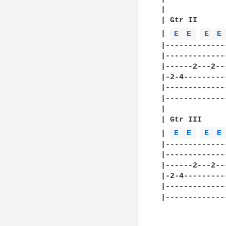
| 

| Gtr II 

| 
E 
E 
E 
E
|-------------
|-------------
|------2---2--
|-2-4---------
|-------------
|-------------
| 

| Gtr III 

| 
E 
E 
E 
E
|-------------
|-------------
|------2---2--
|-2-4---------
|-------------
|-------------