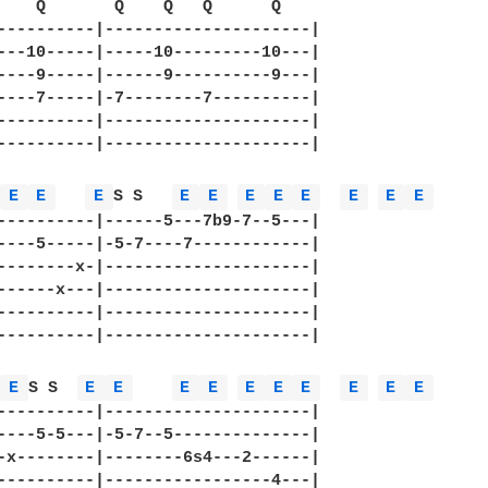
    Q       Q    Q   Q      Q 

----------|---------------------| 

---10-----|-----10---------10---| 

----9-----|------9----------9---| 

----7-----|-7--------7----------| 

----------|---------------------| 

----------|---------------------| 

 
E 
E 
E 
S S   
E 
E 
E 
E 
E 
E 
E 
E 
----------|------5---7b9-7--5---| 

----5-----|-5-7----7------------| 

--------x-|---------------------| 

------x---|---------------------| 

----------|---------------------| 

----------|---------------------| 

 
E 
S S  
E 
E 
E 
E 
E 
E 
E 
E 
E 
E 
----------|---------------------| 

----5-5---|-5-7--5--------------| 

-x--------|--------6s4---2------| 

----------|-----------------4---| 
