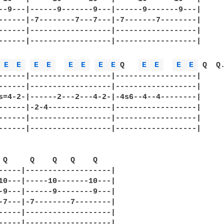
--9---|------9-------9---|------9-------9---| 

------|-7--------7---7---|-7-------7--------| 

------|------------------|------------------| 

------|------------------|------------------| 

 
E 
E 
E 
E 
E 
E 
E 
E 
Q   
E 
E 
E 
E 
 Q  Q
------|------------------|------------------| 

------|------------------|------------------| 

s=4-2-|------2---2---4-2-|-4s6--4--4--------| 

------|-2-4--------------|------------------| 

------|------------------|------------------| 

------|------------------|------------------| 

 Q     Q    Q   Q    Q 

-----|-------------------| 

10---|-----10-------10---| 

-9---|------9--------9---| 

-7---|-7--------7--------| 

-----|-------------------| 

-----|-------------------| 
