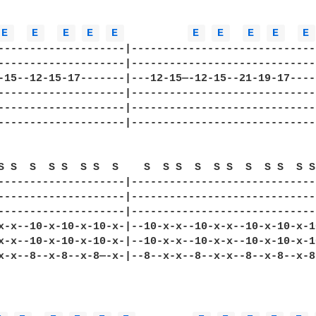
E 
E 
E 
E 
E 
E 
E 
E 
E 
E 
--------------------|-----------------------------
--------------------|-----------------------------
-15--12-15-17-------|---12-15—-12-15--21-19-17----
--------------------|-----------------------------
--------------------|-----------------------------
--------------------|-----------------------------
S S  S  S S  S S  S    S  S S  S  S S  S  S S  S S 
--------------------|-----------------------------
--------------------|-----------------------------
--------------------|-----------------------------
x-x--10-x-10-x-10-x-|--10-x-x--10-x-x--10-x-10-x-1
x-x--10-x-10-x-10-x-|--10-x-x--10-x-x--10-x-10-x-1
x-x--8--x-8--x-8—-x-|--8--x-x--8--x-x--8--x-8--x-8