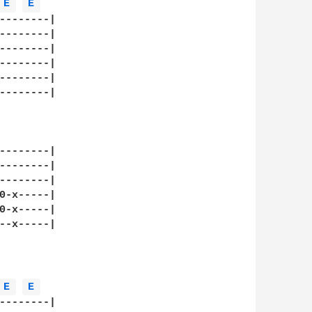
E 
E 
--------|

--------|

--------|

--------|

--------|

--------|

--------|

--------|

--------|

0-x-----|

0-x-----|

--x-----|

E 
E 
--------|
