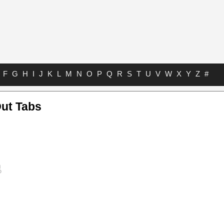
F
G
H
I
J
K
L
M
N
O
P
Q
R
S
T
U
V
W
X
Y
Z
#
Out Tabs