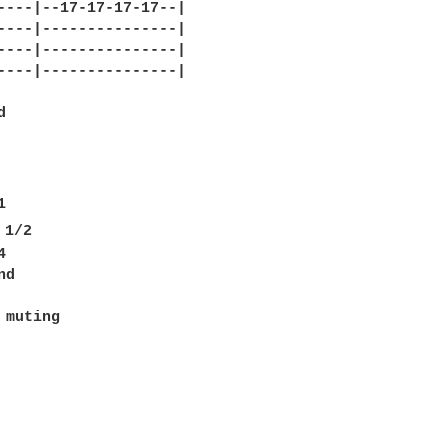
----|--17-17-17-17--|

----|---------------|

----|---------------|

----|---------------|



1/2



d

muting
