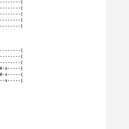
--------|

--------|

--------|

--------|

--------|

--------|

--------|

--------|

0-x-----|

0-x-----|

--x-----|
