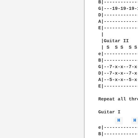
B|------------
G|---19-19-19-
D|------------
A|------------
E|------------
 |

 |Guitar II

 | S  S S  S S
e|------------
B|------------
G|--7-x-x--7-x
D|--7-x-x--7-x
A|--5-x-x--5-x
E|------------
Repeat all thr
Guitar I

H 
H
e|------------
B|------------