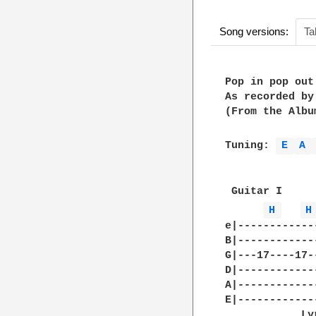
Song versions:
Ta
Pop in pop out

As recorded by
(From the Album
Tuning: 
E 
A 
 Guitar I

H 
H
e|------------
B|------------
G|---17----17-
D|------------
A|------------
E|------------
            Ly