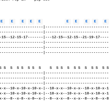
E 
E 
E 
E 
E 
E 
E 
E 
E 
E 
--------------------|-----------------------------
--------------------|-----------------------------
-15--12-15-17-------|---12-15—-12-15--21-19-17----
--------------------|-----------------------------
--------------------|-----------------------------
--------------------|-----------------------------
S S  S  S S  S S  S    S  S S  S  S S  S  S S  S S 
--------------------|-----------------------------
--------------------|-----------------------------
--------------------|-----------------------------
x-x--10-x-10-x-10-x-|--10-x-x--10-x-x--10-x-10-x-1
x-x--10-x-10-x-10-x-|--10-x-x--10-x-x--10-x-10-x-1
x-x--8--x-8--x-8—-x-|--8--x-x--8--x-x--8--x-8--x-8