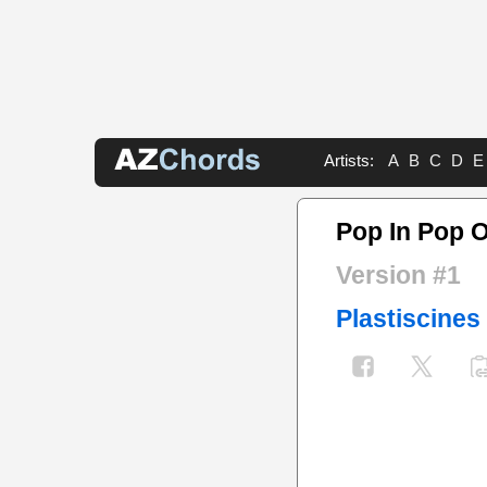
Artists:
A
B
C
D
E
Pop In Pop 
Version #1
Plastiscines