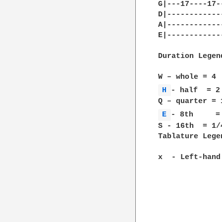
G|---17----17-
D|------------
A|------------
E|------------
Duration Legend
H 
- half  = 2

E 
- 8th     = 
S - 16th  = 1/4
Tablature Legen
x  - Left-hand 