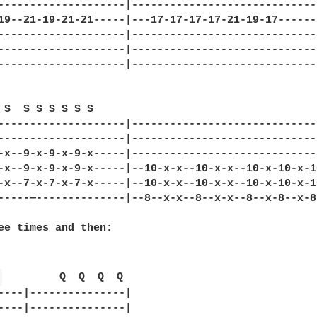
--------------------|-----------------------------
19--21-19-21-21-----|---17-17-17-17-21-19-17------
--------------------|-----------------------------
--------------------|-----------------------------
--------------------|-----------------------------
 S  S S S S S S

--------------------|-----------------------------
--------------------|-----------------------------
-x--9-x-9-x-9-x-----|-----------------------------
-x--9-x-9-x-9-x-----|--10-x-x--10-x-x--10-x-10-x-1
-x--7-x-7-x-7-x-----|--10-x-x--10-x-x--10-x-10-x-1
-----—--------------|--8--x-x--8--x-x--8--x-8--x-8
ee times and then:

 
         Q  Q  Q  Q

----|---------------|

----|---------------|
