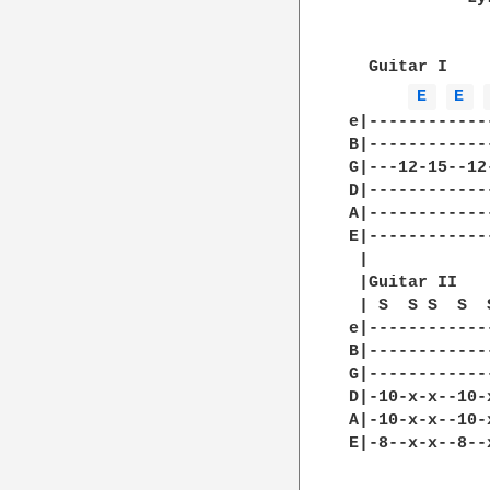
  Guitar I

E 
E 
e|------------
B|------------
G|---12-15--12
D|------------
A|------------
E|------------
 |

 |Guitar II

 | S  S S  S  
e|------------
B|------------
G|------------
D|-10-x-x--10-
A|-10-x-x--10-
E|-8--x-x--8--