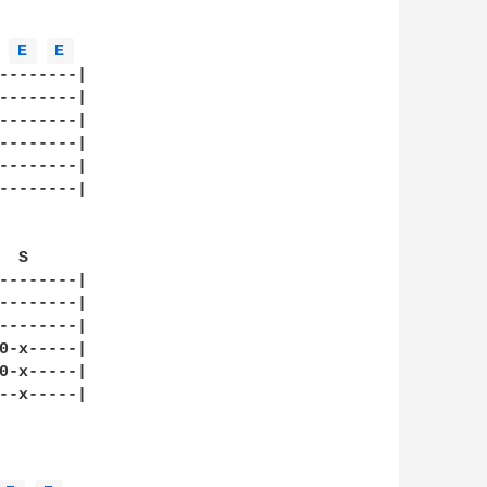
E 
E 
--------|

--------|

--------|

--------|

--------|

--------|

 S

--------|

--------|

--------|

0-x-----|

0-x-----|

--x-----|
