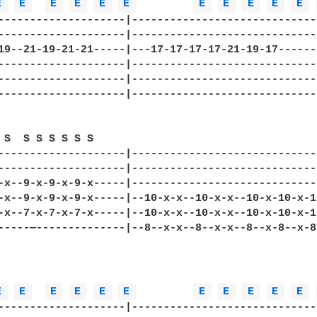
E 
E 
E 
E 
E 
E 
E 
E 
E 
E 
E 
--------------------|-----------------------------
--------------------|-----------------------------
19--21-19-21-21-----|---17-17-17-17-21-19-17------
--------------------|-----------------------------
--------------------|-----------------------------
--------------------|-----------------------------
 S  S S S S S S

--------------------|-----------------------------
--------------------|-----------------------------
-x--9-x-9-x-9-x-----|-----------------------------
-x--9-x-9-x-9-x-----|--10-x-x--10-x-x--10-x-10-x-1
-x--7-x-7-x-7-x-----|--10-x-x--10-x-x--10-x-10-x-1
-----—--------------|--8--x-x--8--x-x--8--x-8--x-8
E 
E 
E 
E 
E 
E 
E 
E 
E 
E 
E 
--------------------|-----------------------------