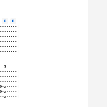
E 
E 
--------|

--------|

--------|

--------|

--------|

--------|

 S

--------|

--------|

--------|

0-x-----|

0-x-----|

--x-----|
