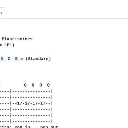
b
 Plastiscines

 LP1)

D 
G 
B 
e (Standard)

 
         Q  Q  Q  Q

----|---------------|

----|---------------|

----|--17-17-17-17--|

----|---------------|

----|---------------|

----|---------------|

rics: Pop in    pop out
