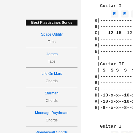
  Guitar I

E 
E 
e|------------
Best Plastiscines Songs
B|------------
G|---12-15--12
Space Oddity
D|------------
Tabs
A|------------
E|------------
Heroes
 |

Tabs
 |Guitar II

 | S  S S  S  
Life On Mars
e|------------
Chords
B|------------
G|------------
Starman
D|-10-x-x--10-
Chords
A|-10-x-x--10-
E|-8--x-x--8--
Moonage Daydream
Chords
  Guitar I

Wonderwall Chords