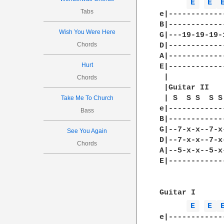
E 
E 
Tabs
e|------------
B|------------
Wish You Were Here
G|---19-19-19-
Chords
D|------------
A|------------
Hurt
E|------------
 |

Chords
 |Guitar II

 | S  S S  S S
Take Me To Church
e|------------
Bass
B|------------
G|--7-x-x--7-x
See You Again
D|--7-x-x--7-x
Chords
A|--5-x-x--5-x
E|------------
Guitar I

E 
E 
e|------------