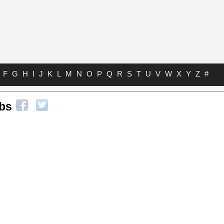
F
G
H
I
J
K
L
M
N
O
P
Q
R
S
T
U
V
W
X
Y
Z
#
abs