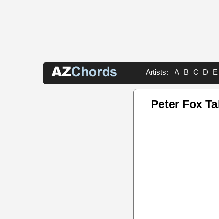
Artists:
A
B
C
D
E
Peter Fox T