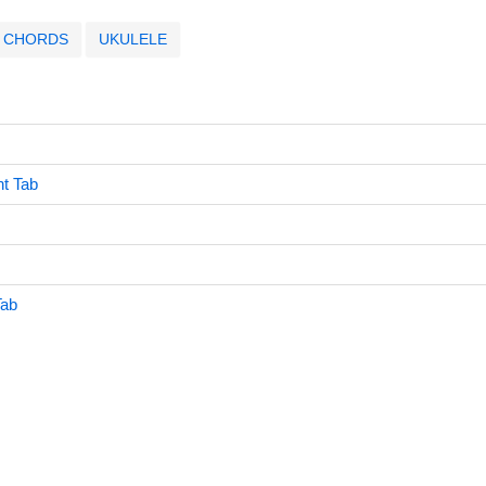
CHORDS
UKULELE
t Tab
Tab