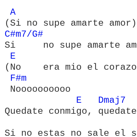
A 
C#m7/G# 
Si     no supe amarte am
E 
(No    era mio el corazo
F#m 
 Noooooooooo

E 
Dmaj7 
Quedate conmigo, quedate
Si no estas no sale el s