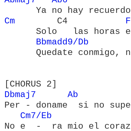
Abmaj7 
Ab6 
Cm 
       C4           
F
      Solo   las horas e
Bbmadd9/Db 
      Quedate conmigo, n
Dbmaj7 
Ab 
Per - doname  si no supe
Cm7/Eb 
No e  -  ra mio el coraz