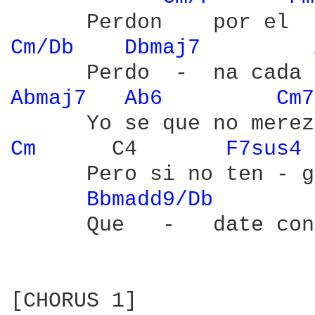
Cm/Db 
Dbmaj7 
Abmaj7 
Ab6 
Cm7
Cm 
     C4       
F7sus4 
      Pero si no ten - g
Bbmadd9/Db 
      Que   -   date con