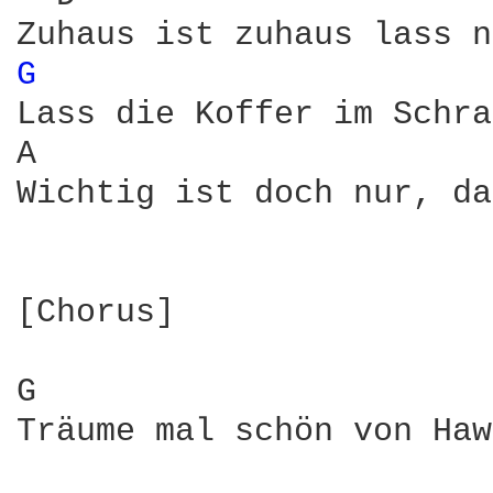
G 
Lass die Koffer im Schra
A                       
Wichtig ist doch nur, da
[Chorus]

G                       
Träume mal schön von Haw