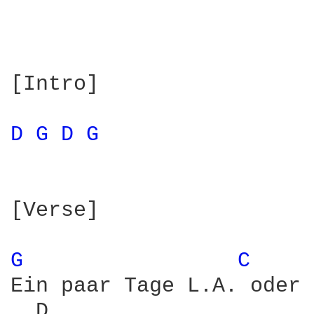
[Intro]

D 
G 
D 
G 
[Verse]

G 
C 
Ein paar Tage L.A. oder 
  D                     