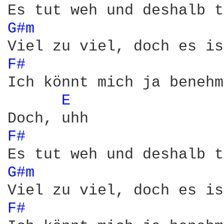
G#m 
F# 
Ich könnt mich ja benehm
E 
F# 
G#m 
F# 