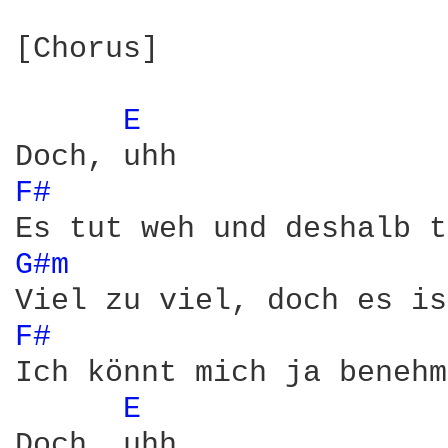
[Chorus]

E 
F# 
G#m 
F# 
Ich könnt mich ja benehm
E 