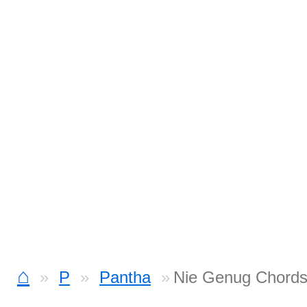
⌂
P
Pantha
Nie Genug Chord