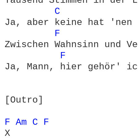
Tausend Stimmen in der L
C 
Ja, aber keine hat 'nen 
F 
Zwischen Wahnsinn und Ve
F 
Ja, Mann, hier gehör' ic
[Outro]

F 
Am 
C 
F 