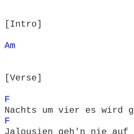
[Intro]

Am 
[Verse]

F 
F 