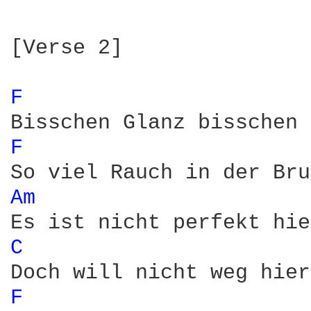
[Verse 2]

F 
F 
Am 
C 
F 