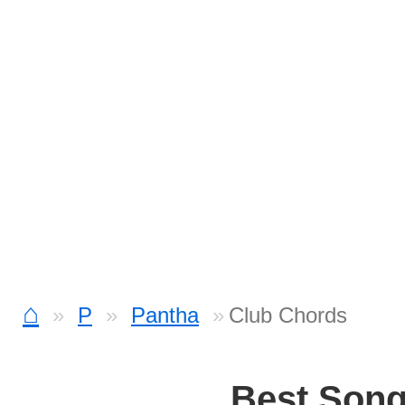
⌂
P
Pantha
Club Chords
Best Son