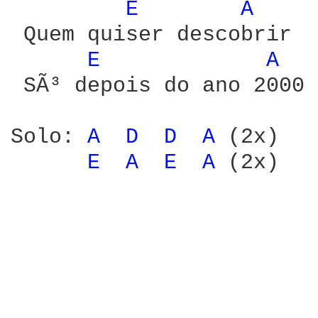
E 
A 
 Quem quiser descobrir

E 
A 
 SÃ³ depois do ano 2000

Solo: 
A 
D 
D 
A 
(2x)

E 
A 
E 
A 
(2x)
