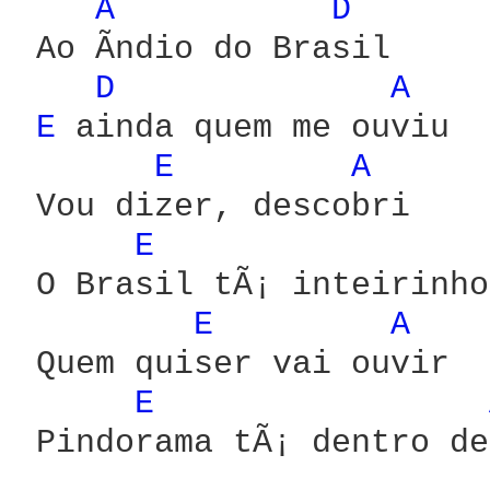
A 
D 
 Ao Ã­ndio do Brasil

D 
A 
E 
ainda quem me ouviu

E 
A 
 Vou dizer, descobri

E 
 O Brasil tÃ¡ inteirinho
E 
A 
 Quem quiser vai ouvir

E 
 Pindorama tÃ¡ dentro de