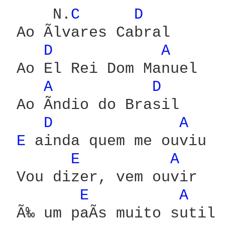
     N.
C 
D 
 Ao Ãlvares Cabral

D 
A 
 Ao El Rei Dom Manuel

A 
D 
 Ao Ã­ndio do Brasil

D 
A 
E 
ainda quem me ouviu

E 
A 
 Vou dizer, vem ouvir

E 
A 
 Ã‰ um paÃ­s muito sutil
