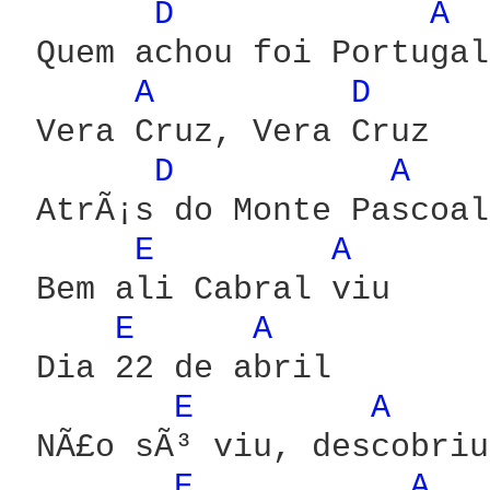
D 
A 
 Quem achou foi Portugal

A 
D 
 Vera Cruz, Vera Cruz

D 
A 
 AtrÃ¡s do Monte Pascoal

E 
A 
 Bem ali Cabral viu

E 
A 
 Dia 22 de abril

E 
A 
 NÃ£o sÃ³ viu, descobriu

E 
A 