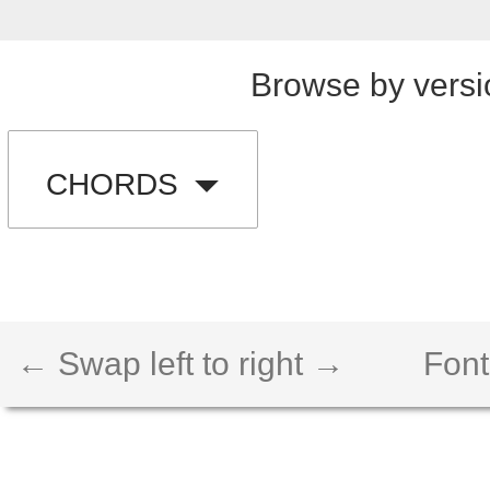
Browse by versi
CHORDS
← Swap left to right →
Font