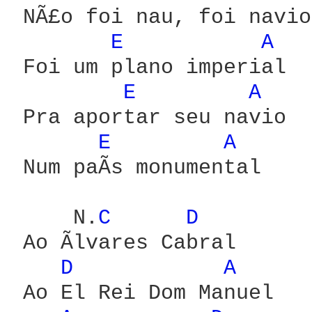
 NÃ£o foi nau, foi navio

E 
A 
 Foi um plano imperial

E 
A 
 Pra aportar seu navio

E 
A 
 Num paÃ­s monumental

     N.
C 
D 
 Ao Ãlvares Cabral

D 
A 
 Ao El Rei Dom Manuel
