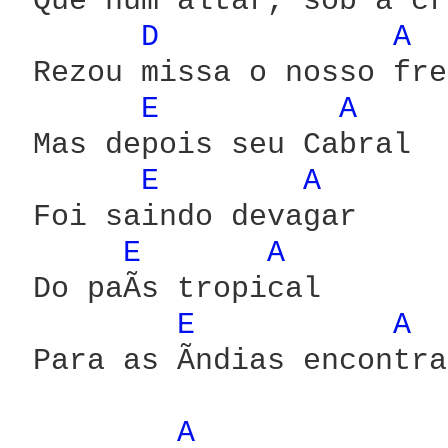
 Que num altar, sob a cr
D 
A 
 Rezou missa o nosso frei
E 
A 
 Mas depois seu Cabral

E 
A 
 Foi saindo devagar

E 
A 
 Do paÃ­s tropical

E 
A 
 Para as Ãndias encontra
A 