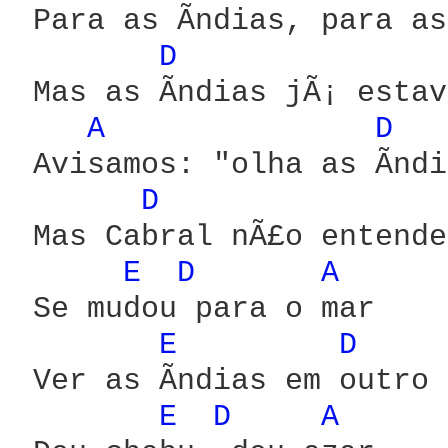
 Para as Ã­ndias, para as 
D 
 Mas as Ã­ndias jÃ¡ estav
A 
D 
 Avisamos: "olha as Ã­ndi
D 
 Mas Cabral nÃ£o entende
E 
D 
A 
 Se mudou para o mar

E 
D 
 Ver as Ã­ndias em outro 
E 
D 
A 