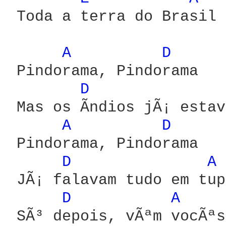
 Toda a terra do Brasil

A 
D 
 Pindorama, Pindorama

D 
 Mas os Ã­ndios jÃ¡ estav
A 
D 
 Pindorama, Pindorama

D 
A 
 JÃ¡ falavam tudo em tupi
D 
A 
 SÃ³ depois, vÃªm vocÃªs
