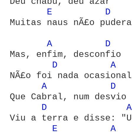
 Deu chabu, deu azar

E 
D 
 Muitas naus nÃ£o pudera
A 
D 
 Mas, enfim, desconfio

D 
A 
 NÃ£o foi nada ocasional

A 
D 
 Que Cabral, num desvio

D 
A
 Viu a terra e disse: "U
E 
A 