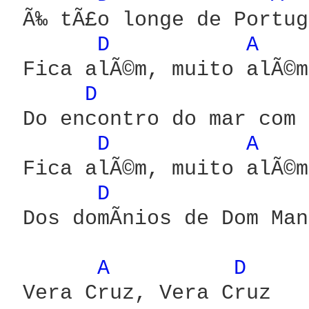
 Ã‰ tÃ£o longe de Portug
D 
A 
 Fica alÃ©m, muito alÃ©m

D 
 Do encontro do mar com 
D 
A 
 Fica alÃ©m, muito alÃ©m

D 
 Dos domÃ­nios de Dom Man
A 
D 
 Vera Cruz, Vera Cruz
