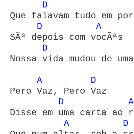
D 
 Que falavam tudo em por
D 
A 
 SÃ³ depois com vocÃªs

D 
 Nossa vida mudou de uma
A 
D 
 Pero Vaz, Pero Vaz

D 
A
 Disse em uma carta ao r
A 
D 