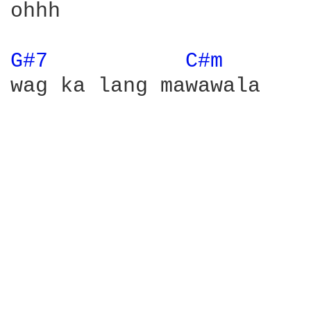
ohhh

G#7 
C#m 
wag ka lang mawawala
