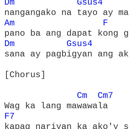
Dm 
Gsus4 
Am 
F 
Dm 
Gsus4 
sana ay pagbigyan ang ak
[Chorus]

Cm 
Cm7 
F7 