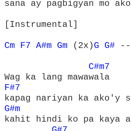
sana ay pagbigyan mo ako

[Instrumental]

Cm 
F7 
A#m 
Gm 
(2x)
G 
G# 
--
C#m7 
F#7 
G#m 
kahit hindi ko pa kaya a
G#7 