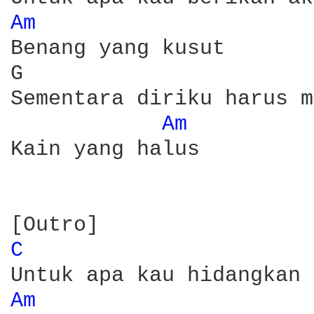
Am 
Benang yang kusut

G                       
Sementara diriku harus m
Am 
Kain yang halus

C 
Am 