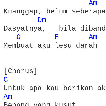
Am 
Kuanggap, belum seberapa

Dm 
Dasyatnya,   bila diband
G 
F 
Am 
Membuat aku lesu darah

C 
Am 
Benang yang kusut
