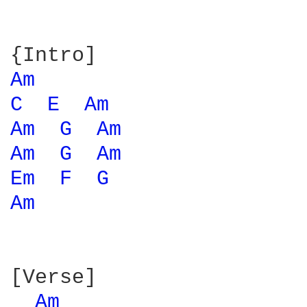
Am 
C 
E 
Am 
Am 
G 
Am 
Am 
G 
Am 
Em 
F 
G 
Am 
[Verse]

Am 