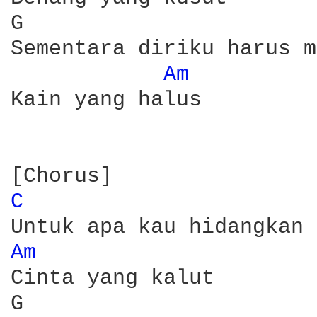
G                       
Sementara diriku harus m
Am 
Kain yang halus

C 
Am 
Cinta yang kalut

G                       