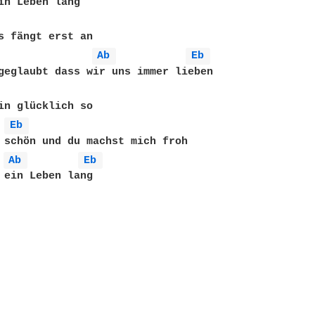
in Leben lang

s fängt erst an

Ab 
Eb 
geglaubt dass wir uns immer lieben

in glücklich so

Eb 
 schön und du machst mich froh

Ab 
Eb 
 ein Leben lang
