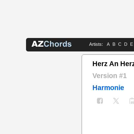
Artists:
A
B
C
D
E
Herz An Her
Version #1
Harmonie