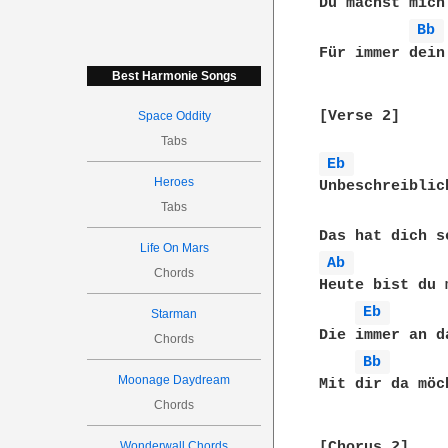
Du machst mich
Bb 
Für immer dein
Best Harmonie Songs
[Verse 2]

Space Oddity
Tabs
Eb 
Heroes
Unbeschreiblic
Tabs
Life On Mars
Ab 
Chords
Heute bist du 
Eb 
Starman
Die immer an d
Chords
Bb 
Moonage Daydream
Mit dir da möc
Chords
Wonderwall Chords
[Chorus 2]
