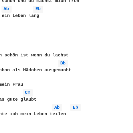
 schön und du machst mich froh

Ab 
Eb 
 ein Leben lang

h schön ist wenn du lachst

Bb 
mein Frau

Cm 
as gute glaubt

Ab 
Eb 
hte ich mein Leben teilen
