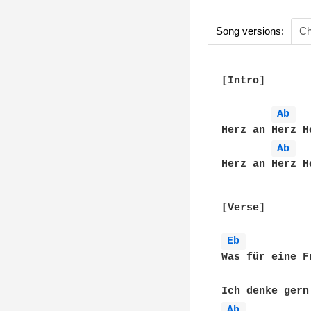
Song versions:
Ch
[Intro]

Ab 
Herz an Herz H
Ab 
Herz an Herz H
[Verse]

Eb 
Was für eine F
Ab 