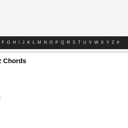
F
G
H
I
J
K
L
M
N
O
P
Q
R
S
T
U
V
W
X
Y
Z
#
z Chords