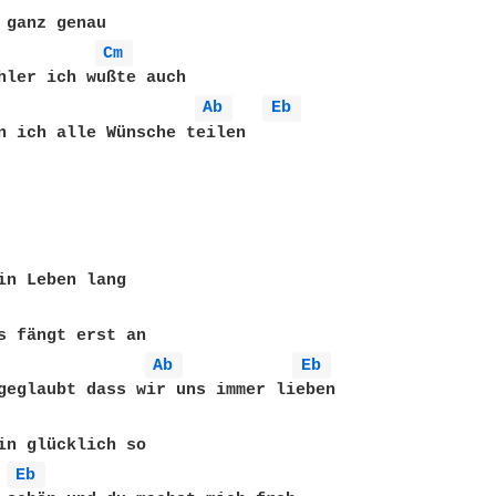
 ganz genau

Cm 
hler ich wußte auch

Ab 
Eb 
n ich alle Wünsche teilen

in Leben lang

s fängt erst an

Ab 
Eb 
geglaubt dass wir uns immer lieben

in glücklich so

Eb 