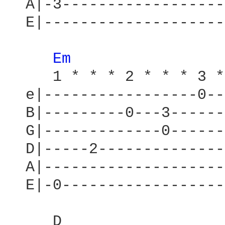
  A|-3------------------
  E|--------------------
Em 
     1 * * * 2 * * * 3 *
  e|-----------------0--
  B|---------0---3------
  G|-------------0------
  D|-----2--------------
  A|--------------------
  E|-0------------------
     D                  