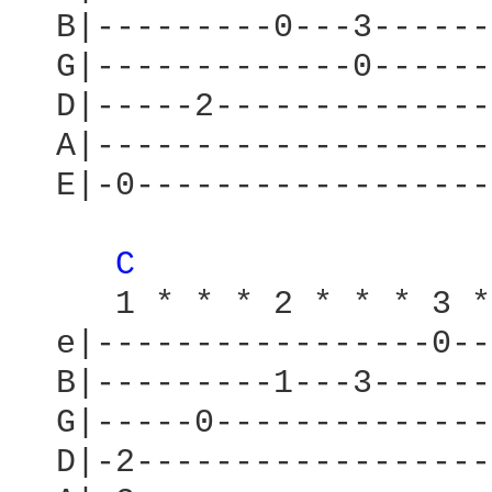
  B|---------0---3------
  G|-------------0------
  D|-----2--------------
  A|--------------------
  E|-0------------------
C 
     1 * * * 2 * * * 3 *
  e|-----------------0--
  B|---------1---3------
  G|-----0--------------
  D|-2------------------