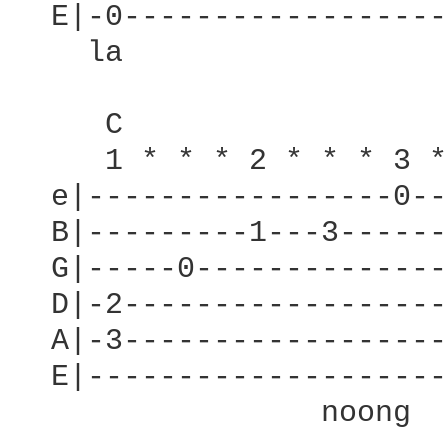
  E|-0------------------
    la

     C                  
     1 * * * 2 * * * 3 *
  e|-----------------0--
  B|---------1---3------
  G|-----0--------------
  D|-2------------------
  A|-3------------------
  E|--------------------
                 noong  