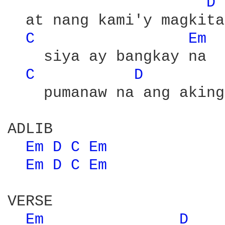
D 
  at nang kami'y magkita

C 
Em 
    siya ay bangkay na

C 
D 
    pumanaw na ang aking
ADLIB

Em 
D 
C 
Em 
Em 
D 
C 
Em 
VERSE

Em 
D 