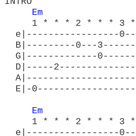
INTRO

Em 
     1 * * * 2 * * * 3 *
  e|-----------------0--
  B|---------0---3------
  G|-------------0------
  D|-----2--------------
  A|--------------------
  E|-0------------------
Em 
     1 * * * 2 * * * 3 *
  e|-----------------0--