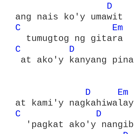
D 
  ang nais ko'y umawit

C 
Em 
    tumugtog ng gitara

C 
D 
   at ako'y kanyang pina
D 
Em 
  at kami'y nagkahiwalay

C 
D 
    'pagkat ako'y nangib