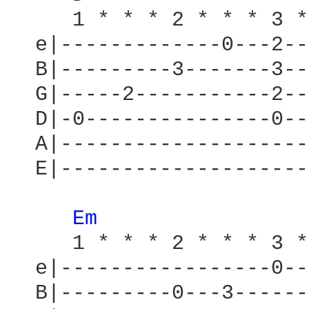
     1 * * * 2 * * * 3 *
  e|-------------0---2--
  B|---------3-------3--
  G|-----2-----------2--
  D|-0---------------0--
  A|--------------------
  E|--------------------
Em 
     1 * * * 2 * * * 3 *
  e|-----------------0--
  B|---------0---3------