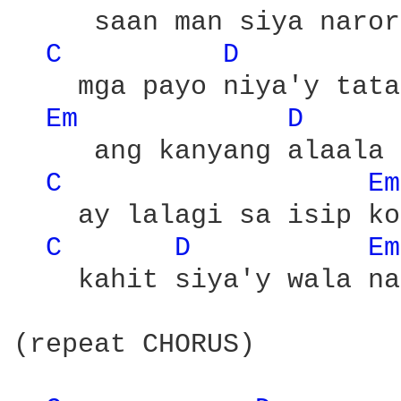
     saan man siya naror
C 
D 
    mga payo niya'y tata
Em 
D 
     ang kanyang alaala

C 
Em
    ay lalagi sa isip ko

C 
D 
Em
    kahit siya'y wala na

(repeat CHORUS)
