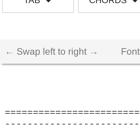
TAB
CHORDS
← Swap left to right →
Font
========================
------------------------