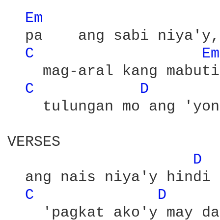
Em 
  pa    ang sabi niya'y,
C 
Em
    mag-aral kang mabuti

C 
D 
    tulungan mo ang 'yon
VERSES

D 
  ang nais niya'y hindi 
C 
D 
    'pagkat ako'y may da