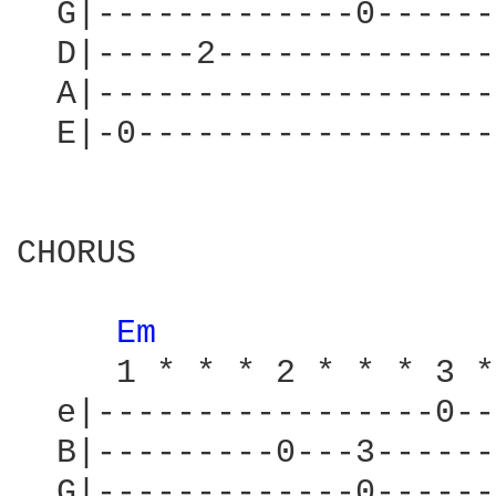
  G|-------------0------
  D|-----2--------------
  A|--------------------
  E|-0------------------
CHORUS

Em 
     1 * * * 2 * * * 3 *
  e|-----------------0--
  B|---------0---3------
  G|-------------0------