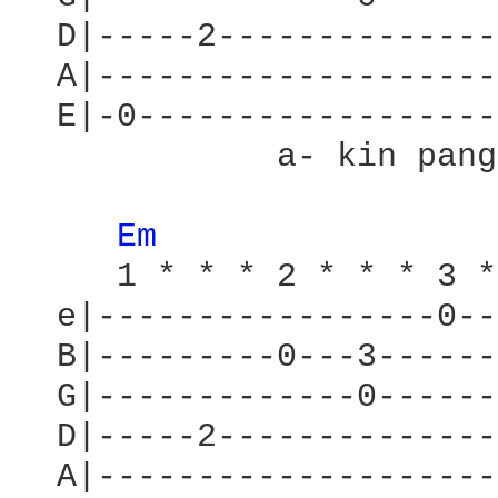
  D|-----2--------------
  A|--------------------
  E|-0------------------
             a- kin pang
Em 
     1 * * * 2 * * * 3 *
  e|-----------------0--
  B|---------0---3------
  G|-------------0------
  D|-----2--------------
  A|--------------------