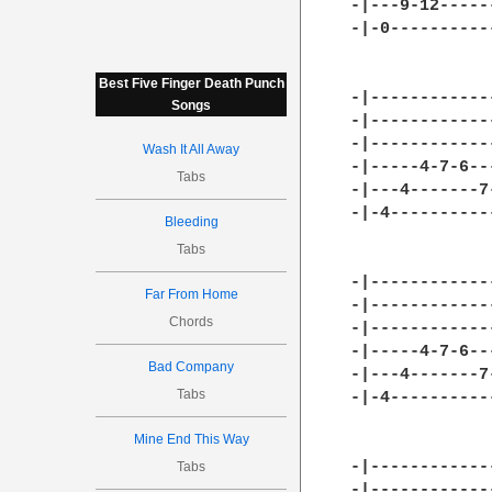
-|---9-12-----
-|-0----------
Best Five Finger Death Punch
-|------------
Songs
-|------------
-|------------
Wash It All Away
-|-----4-7-6--
Tabs
-|---4-------7
-|-4----------
Bleeding
Tabs
-|------------
Far From Home
-|------------
Chords
-|------------
-|-----4-7-6--
Bad Company
-|---4-------7
Tabs
-|-4----------
Mine End This Way
-|------------
Tabs
-|------------