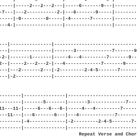
-----|-----2---2---2---|-----6-------9---|--------
-7---|---2-----------2-|---6-------9-----|--------
-----|-0---------0-----|-4-------7-------|--------
---4-|-----------------|-----------------|--------
---|---------------|------------------------------
---|---------------|-------3-------------7-------9
-2-|-------1-------|-----4---4---------7-------9--
2--|-----2---2---2-|---4-------------7-------9----
---|---2-------2---|-2---------2-4-5-------7------
---|-2-------------|------------------------------
--------|---------------|-------------------------
--------|-------5-------|-------3-------------7---
11---11-|-----6---6---6-|-----4---4---------7-----
---11---|---6-------6---|---4-------------7-------
--------|-4-------------|-2---------2-4-5-------7-
--------|---------------|-------------------------
                             Repeat Verse and Choru