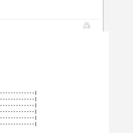
-------------|

-------------|

-------------|

-------------|

-------------|

-------------|
