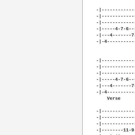
-|------------
-|------------
-|------------
-|-----4-7-6--
-|---4-------7
-|-4----------
-|------------
-|------------
-|------------
-|-----4-7-6--
-|---4-------7
-|-4----------
    Verse

-|------------
-|------------
-|------------
-|--------11-9