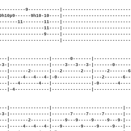
----------9------------|--------------------------
9h10p9------9h10-10----|--------------------------
-------11--------11----|--------------------------
-----------------11----|--------------------------
-----------------9-----|--------------------------
-----------------------|--------------------------
---|---------------|-------0-------|--------------
-3-|---------------|-----3---3---3-|-------0------
---|-------2-------|---2-------2---|-----2-------6
---|-----4---4---4-|-0-------------|---2-------6--
---|---4-------4---|---------------|-0-------4----
---|-4-------------|---------------|--------------
---|---------------|---------------------------|--
-3-|---------------|-------7-----7-----7-------|--
---|-------2-------|-----9---9-----9-----9---9-|--
---|-----4---4---4-|---9-------9-----9-----9---|--