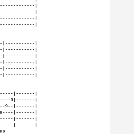
-------------|

-------------|

-------------|

-------------|

-|-----------|

-|-----------|

-|-----------|

-|-----------|

-|-----------|

-|-----------|

-----|-------|

----9|-------|

--9--|-------|

9----|-------|

-----|-------|

-----|-------|

s
