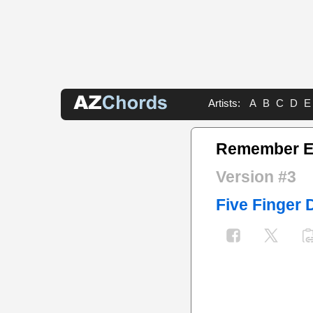
Artists:
A
B
C
D
E
Remember Ev
Version #3
Five Finger