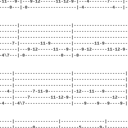
-11---9-|---9-12------11-12-9-|---4-------7-----|-
----0---|-0-------------------|-4-----------4---|-
-------|--------------------|---------------------
-------|--------------------|---------------------
-------|--------------------|---------------------
-----7-|--------11-9--------|--------11-9---------
-------|---9-12------11---9-|---9-12------11-12-9-
-4\7---|-0--------------0---|-0-------------------
-----|----------------------|--------------------|
-----|----------------------|--------------------|
-----|----------------------|--------------------|
---4-|-------7-11-9---------|-12---11---9--------|
-----|-----7--------11-12-9-|---------------12---|
-4---|-4\7------------------|----9----9---9----9-|
-----|-----------------|-----------------|--------
-----|-------0---------|-------5-------9-|--------