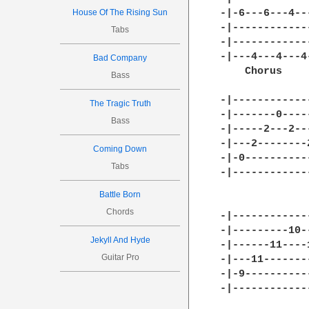
-|-6---6---4--
House Of The Rising Sun
-|------------
Tabs
-|------------
-|---4---4---4
Bad Company
    Chorus

Bass
-|------------
The Tragic Truth
-|-------0----
Bass
-|-----2---2--
-|---2--------
Coming Down
-|-0----------
Tabs
-|------------
Battle Born
Chords
-|------------
-|---------10-
Jekyll And Hyde
-|------11----
Guitar Pro
-|---11-------
-|-9----------
-|------------
              