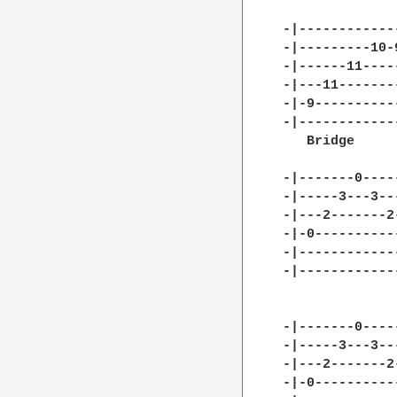
-|------------
-|---------10-
-|------11----
-|---11-------
-|-9----------
-|------------
   Bridge

-|-------0----
-|-----3---3--
-|---2-------2
-|-0----------
-|------------
-|------------
-|-------0----
-|-----3---3--
-|---2-------2
-|-0----------