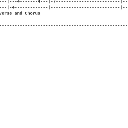
---|---4-------4---|-7-------------------------|--
---|-4-------------|---------------------------|--
Verse and Chorus

--------------------------------------------------