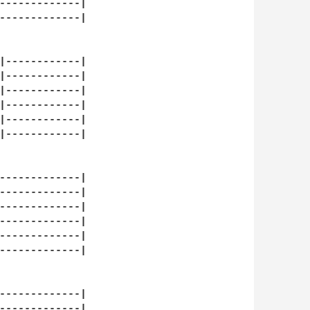
-------------|

-------------|

|------------|

|------------|

|------------|

|------------|

|------------|

|------------|

-------------|

-------------|

-------------|

-------------|

-------------|

-------------|

-------------|

-------------|
