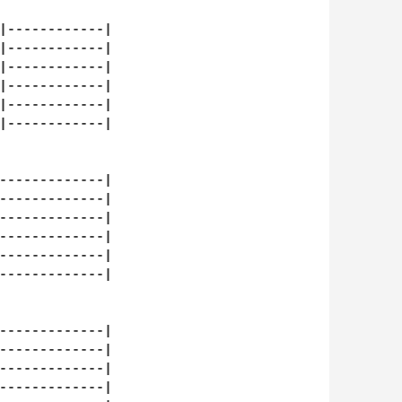
|------------|

|------------|

|------------|

|------------|

|------------|

|------------|

-------------|

-------------|

-------------|

-------------|

-------------|

-------------|

-------------|

-------------|

-------------|

-------------|
