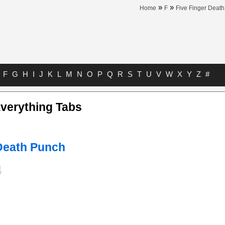
»
»
Home
F
Five Finger Deat
F
G
H
I
J
K
L
M
N
O
P
Q
R
S
T
U
V
W
X
Y
Z
#
erything Tabs
 Death Punch