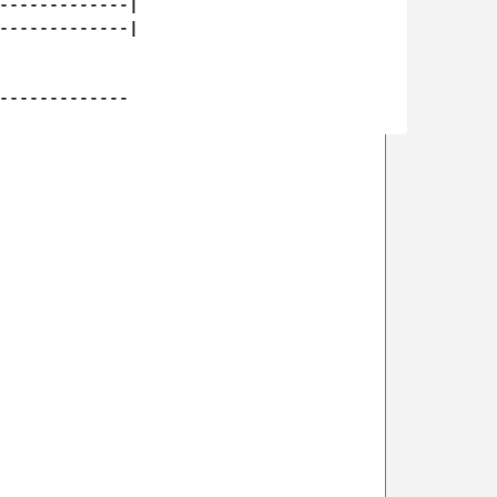
-------------|

-------------|

-------------
