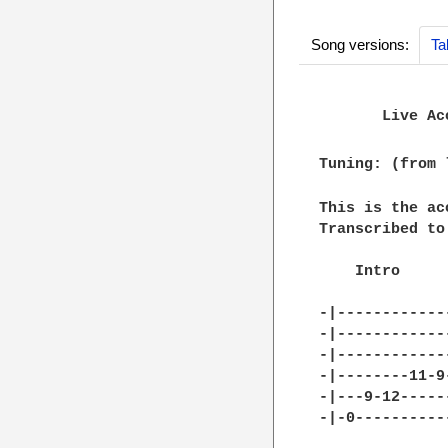
Song versions:
Ta
       Live Aco
Tuning: (from 
This is the ac
Transcribed to
    Intro

-|------------
-|------------
-|------------
-|--------11-9
-|---9-12-----
-|-0----------