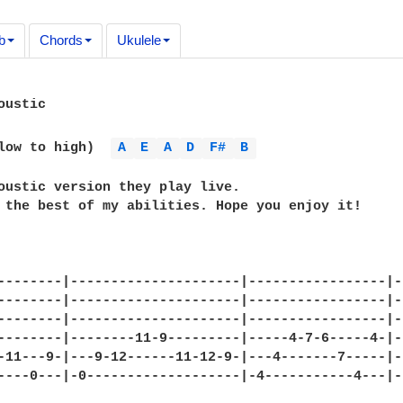
b
Chords
Ukulele
ustic

low to high)  
A 
E 
A 
D 
F# 
B 
oustic version they play live.

 the best of my abilities. Hope you enjoy it!

--------|---------------------|-----------------|-
--------|---------------------|-----------------|-
--------|---------------------|-----------------|-
--------|--------11-9---------|-----4-7-6-----4-|-
-11---9-|---9-12------11-12-9-|---4-------7-----|-
----0---|-0-------------------|-4-----------4---|-