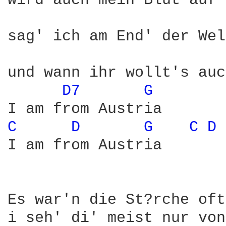
wird auch mein Blut auf 
sag' ich am End' der Wel
und wann ihr wollt's auc
D7 
G 
C 
D 
G 
C 
D 
I am from Austria

Es war'n die St?rche oft
i seh' di' meist nur von