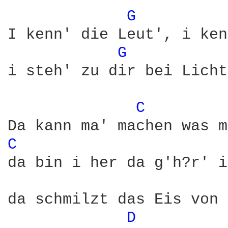
G 
I kenn' die Leut', i ken
G 
i steh' zu dir bei Licht
C 
C 
da bin i her da g'h?r' i
da schmilzt das Eis von 
D 