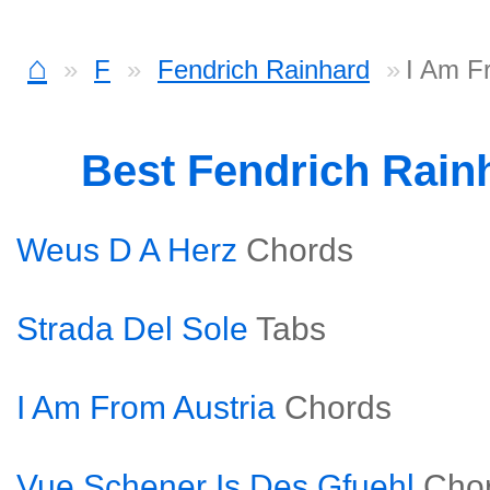
⌂
F
Fendrich Rainhard
I Am F
Best Fendrich Rain
Weus D A Herz
Chords
Strada Del Sole
Tabs
I Am From Austria
Chords
Vue Schener Is Des Gfuehl
Cho