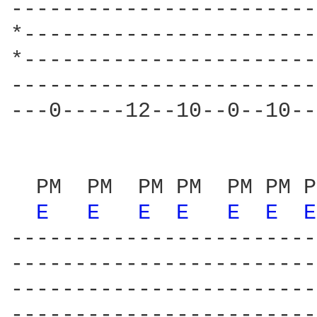
------------------------
*-----------------------
*-----------------------
------------------------
---0-----12--10--0--10--
  PM  PM  PM PM  PM PM P
E 
E 
E 
E 
E 
E 
E
------------------------
------------------------
------------------------
------------------------