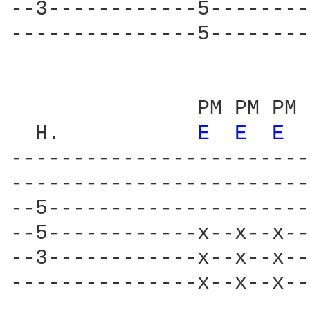
--3------------5--------
---------------5--------
               PM PM PM 
  H.           
E 
E 
E 
------------------------
------------------------
--5---------------------
--5------------x--x--x--
--3------------x--x--x--
---------------x--x--x--