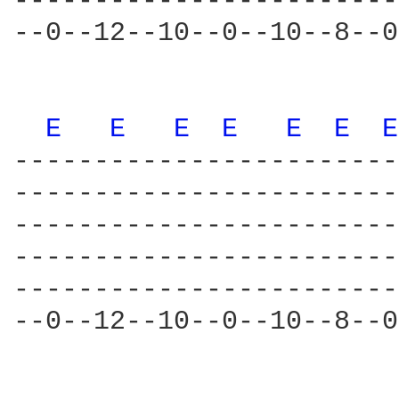
------------------------
--0--12--10--0--10--8--0
E 
E 
E 
E 
E 
E 
E
------------------------
------------------------
------------------------
------------------------
------------------------
--0--12--10--0--10--8--0