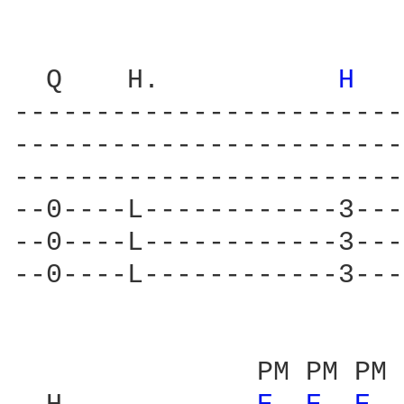
  Q    H.           
H 
------------------------
------------------------
------------------------
--0----L------------3---
--0----L------------3---
--0----L------------3---
               PM PM PM 