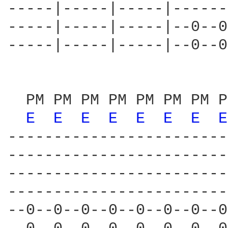
-----|-----|-----|------
-----|-----|-----|--0--0
-----|-----|-----|--0--0
  PM PM PM PM PM PM PM P
E 
E 
E 
E 
E 
E 
E 
E
------------------------
------------------------
------------------------
------------------------
--0--0--0--0--0--0--0--0