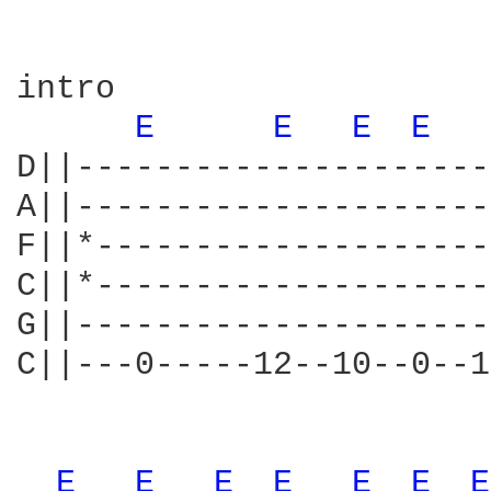
intro                   
E 
E 
E 
E 
D||---------------------
A||---------------------
F||*--------------------
C||*--------------------
G||---------------------
C||---0-----12--10--0--1
E 
E 
E 
E 
E 
E 
E