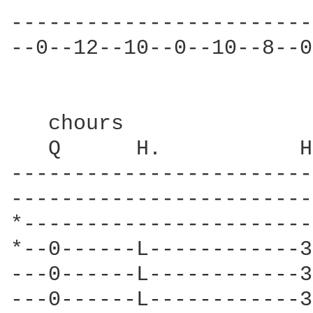
------------------------
--0--12--10--0--10--8--0
   chours               
   Q      H.           H
------------------------
------------------------
*-----------------------
*--0------L------------3
---0------L------------3
---0------L------------3