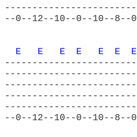
------------------------
--0--12--10--0--10--8--0
E 
E 
E 
E 
E 
E 
E
------------------------
------------------------
------------------------
------------------------
------------------------
--0--12--10--0--10--8--0