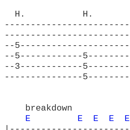
  H.           H.       
------------------------
------------------------
--5---------------------
--5------------5--------
--3------------5--------
---------------5--------
    breakdown           
E 
E 
E 
E 
E
|-----------------------