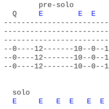
        pre-solo        
  Q     
E 
E 
E 
------------------------
------------------------
------------------------
--0----12-------10--0--1
--0----12-------10--0--1
--0----12-------10--0--1
  solo                  
E 
E 
E 
E 
E 
E 