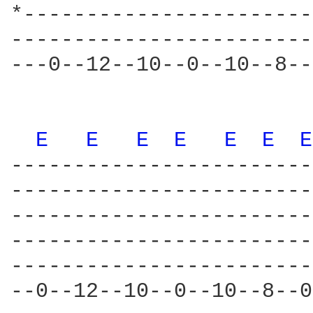
*-----------------------
------------------------
---0--12--10--0--10--8--
E 
E 
E 
E 
E 
E 
E
------------------------
------------------------
------------------------
------------------------
------------------------
--0--12--10--0--10--8--0