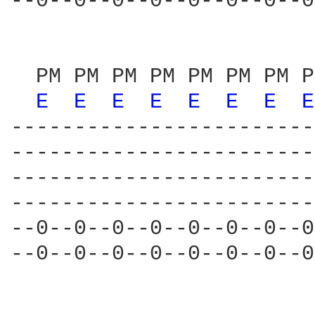
--0--0--0--0--0--0--0--0
  PM PM PM PM PM PM PM P
E 
E 
E 
E 
E 
E 
E 
E
------------------------
------------------------
------------------------
------------------------
--0--0--0--0--0--0--0--0
--0--0--0--0--0--0--0--0