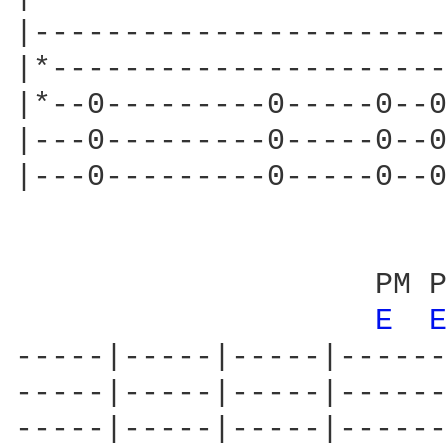
|-----------------------
|*----------------------
|*--0---------0-----0--0
|---0---------0-----0--0
|---0---------0-----0--0
                    PM P
E 
E
-----|-----|-----|------
-----|-----|-----|------
-----|-----|-----|------