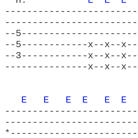
  H.           
E 
E 
E 
------------------------
------------------------
--5---------------------
--5------------x--x--x--
--3------------x--x--x--
---------------x--x--x--
E 
E 
E 
E 
E 
E 
------------------------
------------------------
*-----------------------