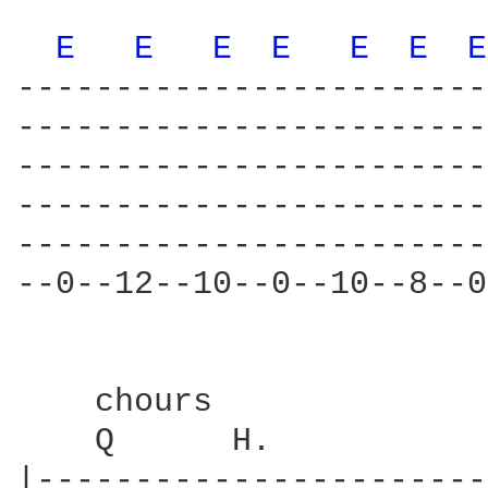
E 
E 
E 
E 
E 
E 
E
------------------------
------------------------
------------------------
------------------------
------------------------
--0--12--10--0--10--8--0
    chours              
    Q      H.           
|-----------------------