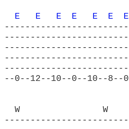
                        
E 
E 
E 
E 
E 
E 
E
------------------------
------------------------
------------------------
------------------------
------------------------
--0--12--10--0--10--8--0
  W                W    
------------------------