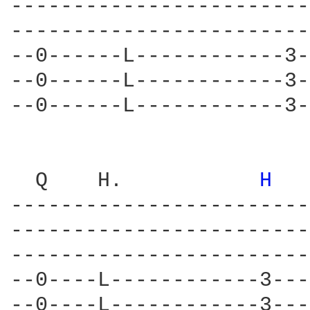
------------------------
------------------------
--0------L------------3-
--0------L------------3-
--0------L------------3-
  Q    H.           
H 
------------------------
------------------------
------------------------
--0----L------------3---
--0----L------------3---