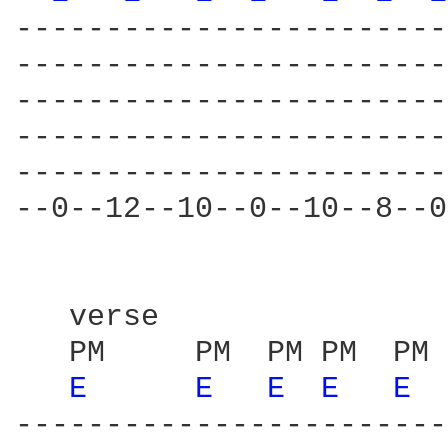
------------------------
------------------------
------------------------
------------------------
------------------------
--0--12--10--0--10--8--0
   verse                
   PM     PM  PM PM  PM 
E 
E 
E 
E 
E 
------------------------