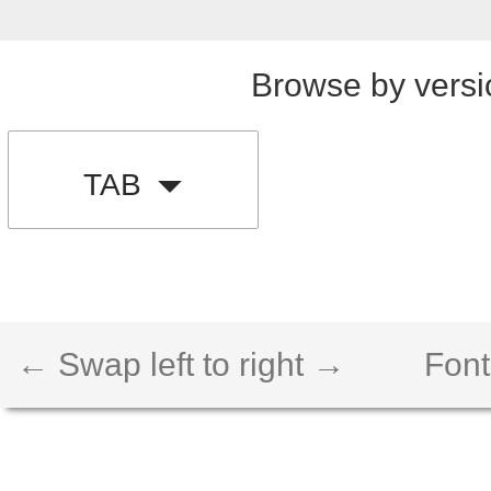
Browse by versi
TAB
← Swap left to right →
Font