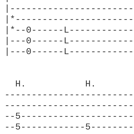
|-----------------------
|*----------------------
|*--0------L------------
|---0------L------------
|---0------L------------
  H.           H.       
------------------------
------------------------
--5---------------------
--5------------5--------