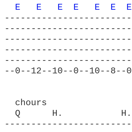
E 
E 
E 
E 
E 
E 
E
------------------------
------------------------
------------------------
------------------------
------------------------
--0--12--10--0--10--8--0
  chours                
  Q      H.           H.
------------------------