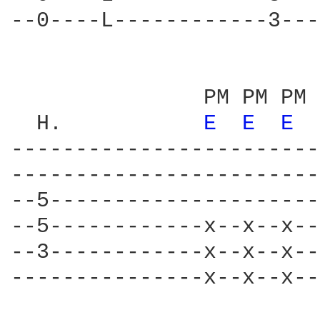
--0----L------------3---
               PM PM PM 
  H.           
E 
E 
E 
------------------------
------------------------
--5---------------------
--5------------x--x--x--
--3------------x--x--x--
---------------x--x--x--