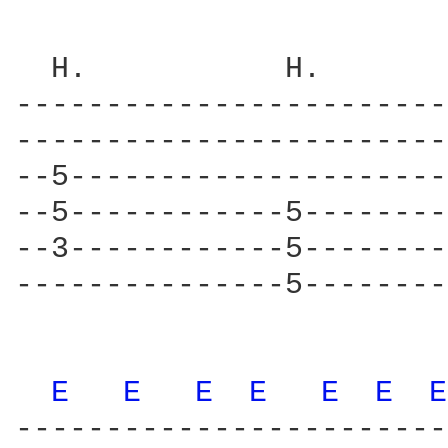
  H.           H.       
------------------------
------------------------
--5---------------------
--5------------5--------
--3------------5--------
---------------5--------
E 
E 
E 
E 
E 
E 
E
------------------------