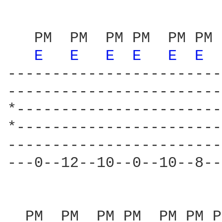
   PM  PM  PM PM  PM PM 
E 
E 
E 
E 
E 
E 
------------------------
------------------------
*-----------------------
*-----------------------
------------------------
---0--12--10--0--10--8--
  PM  PM  PM PM  PM PM P