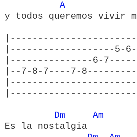
A 
y todos queremos vivir m
|-----------------------
|-------------------5-6-
|---------------6-7-----
|--7-8-7----7-8---------
|-----------------------
|-----------------------
Dm 
Am 
Es la nostalgia
