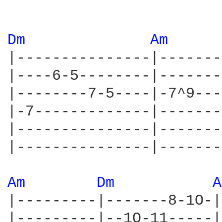
Dm 
Am 
|---------------|-------
|----6-5--------|-------
|--------7-5----|-7^9---
|-7-------------|-------
|---------------|-------
|---------------|-------
Am 
Dm 
A
|---------|-------8-1O-|
|---------|--1O-11-----|