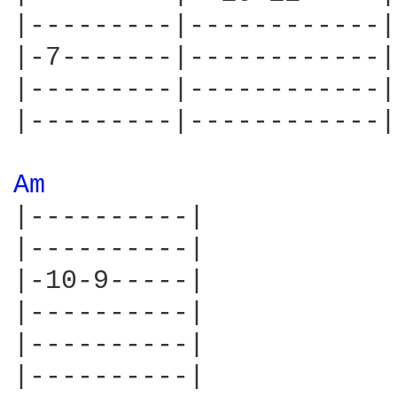
|---------|------------|
|-7-------|------------|
|---------|------------|
|---------|------------|
Am 
|----------|

|----------|

|-10-9-----|

|----------|

|----------|

|----------|
