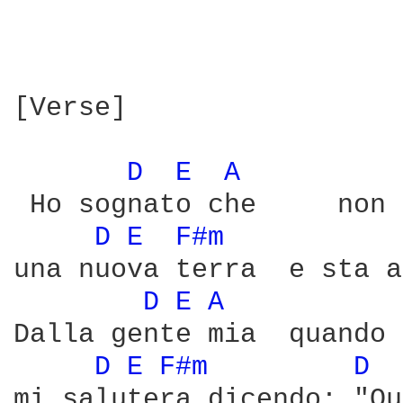
[Verse]

D 
E 
A 
 Ho sognato che     non 
D 
E 
F#m 
una nuova terra  e sta a
D 
E 
A 
Dalla gente mia  quando 
D 
E 
F#m 
D 
mi salutera dicendo: "Qu