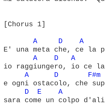
[Chorus 1]

A 
D 
A 
E' una meta che, ce la p
A 
D 
A 
io raggiungero, io ce la
A 
D 
F#m 
e ogni ostacolo, che sup
D 
E 
A 
sara come un colpo d'ali