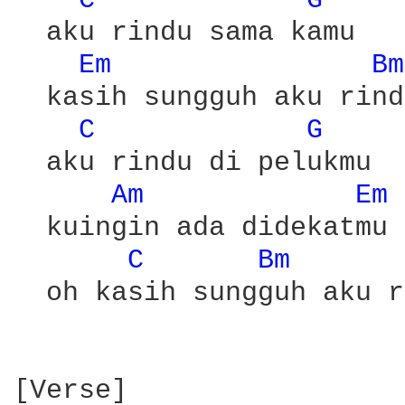
C 
G 
  aku rindu sama kamu

Em 
Bm
  kasih sungguh aku rindu
C 
G 
  aku rindu di pelukmu

Am 
Em 
  kuingin ada didekatmu

C 
Bm 
  oh kasih sungguh aku r
[Verse]
