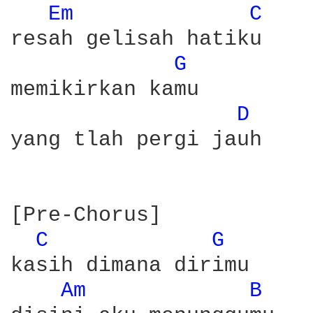
Em 
C 
resah gelisah hatiku

G 
memikirkan kamu

D 
yang tlah pergi jauh

[Pre-Chorus]

C 
G 
kasih dimana dirimu

Am 
B 