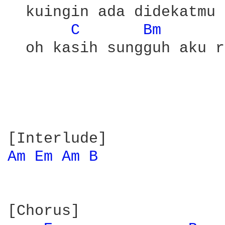
  kuingin ada didekatmu

C 
Bm 
  oh kasih sungguh aku r
Am 
Em 
Am 
B 
[Chorus]
