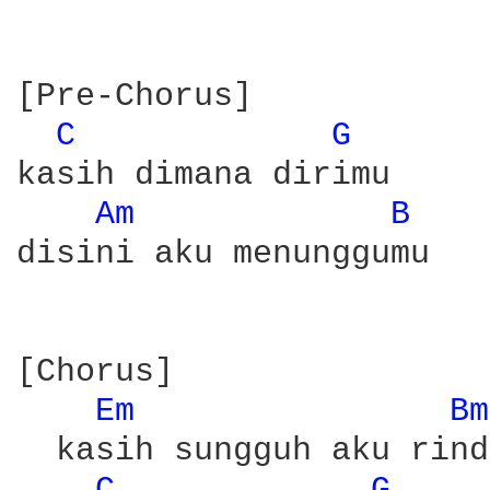
[Pre-Chorus]

C 
G 
kasih dimana dirimu

Am 
B 
disini aku menunggumu

[Chorus]

Em 
Bm
  kasih sungguh aku rindu