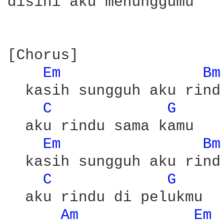
disini aku menunggumu

[Chorus]

Em 
Bm
  kasih sungguh aku rindu
C 
G 
  aku rindu sama kamu

Em 
Bm
  kasih sungguh aku rindu
C 
G 
  aku rindu di pelukmu

Am 
Em 