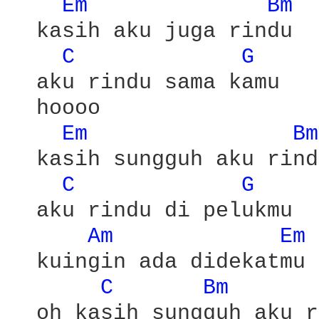
Em 
Bm 
  kasih aku juga rindu

C 
G 
  aku rindu sama kamu

  hoooo

Em 
Bm
  kasih sungguh aku rindu
C 
G 
  aku rindu di pelukmu

Am 
Em 
  kuingin ada didekatmu

C 
Bm 
  oh kasih sungguh aku r