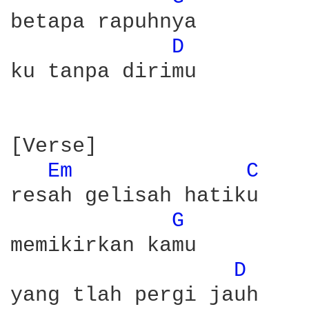
betapa rapuhnya

D 
ku tanpa dirimu

[Verse]

Em 
C 
resah gelisah hatiku

G 
memikirkan kamu

D 
yang tlah pergi jauh
