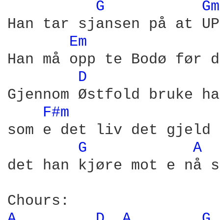
G 
Gm
Han tar sjansen på at UP
Em 
Han må opp te Bodø før d
D 
Gjennom Østfold bruke ha
F#m 
som e det liv det gjeld

G 
A 
det han kjøre mot e nå s
A 
D 
A 
G 