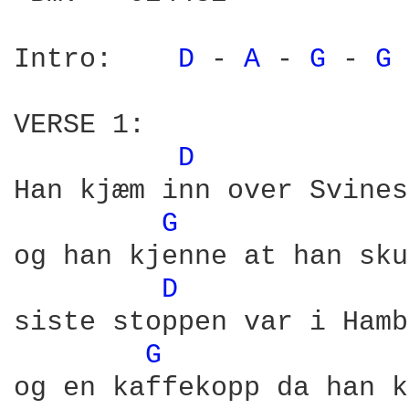
Intro:    
D 
- 
A 
- 
G 
- 
G 
VERSE 1:

D 
Han kjæm inn over Svines
G 
og han kjenne at han sku
D 
siste stoppen var i Hamb
G 
og en kaffekopp da han k