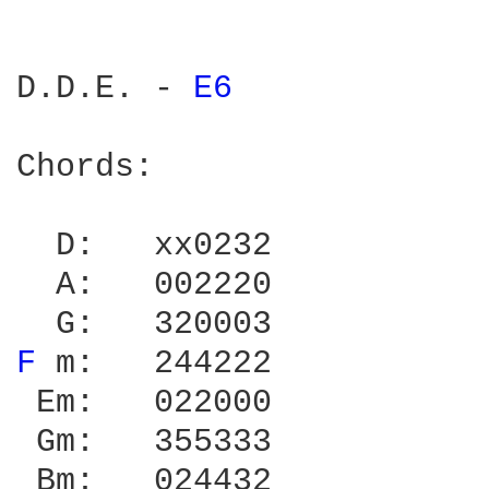
D.D.E. - 
E6 
Chords:

  D:   xx0232      

  A:   002220

F 
m:   244222

 Em:   022000

 Gm:   355333

 Bm:   024432
