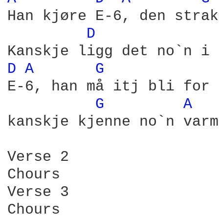
Han kjøre E-6, den strak
D 
D 
A 
G 
E-6, han må itj bli for 
G 
A 
kanskje kjenne no`n varm
Verse 2

Chours

Verse 3

Chours
