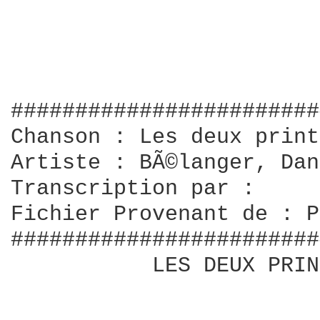
########################
Chanson : Les deux print
Artiste : BÃ©langer, Dan
Transcription par : 

Fichier Provenant de : P
########################
           LES DEUX PRIN
                        