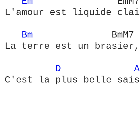
Em 
              EmM7
L'amour est liquide clai
Bm 
             BmM7 
La terre est un brasier,
D 
A
C'est la plus belle sais