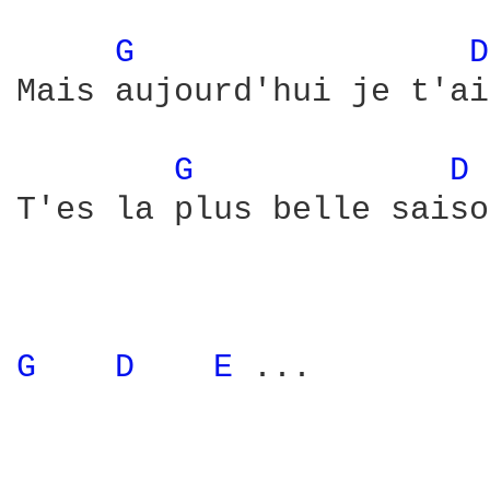
G 
D
Mais aujourd'hui je t'ai
G 
D 
T'es la plus belle saiso
G 
D 
E 
...
