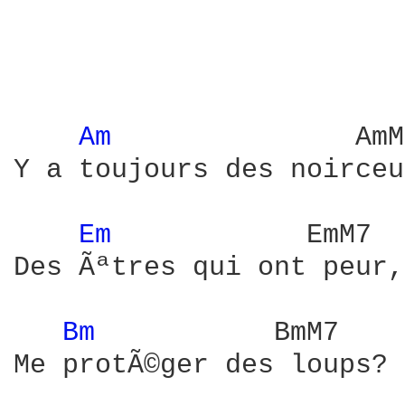
Am 
              AmM
Y a toujours des noirceu
Em 
           EmM7  
Des Ãªtres qui ont peur,
Bm 
          BmM7    
Me protÃ©ger des loups? 