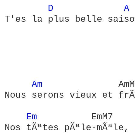
D 
A 
T'es la plus belle saiso
Am 
             AmM
Nous serons vieux et frÃ
Em 
         EmM7    
Nos tÃªtes pÃªle-mÃªle, 