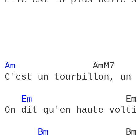
Elle est la plus belle s
Am 
             AmM7    
C'est un tourbillon, un 
Em 
                Em
On dit qu'en haute volti
Bm 
             Bm