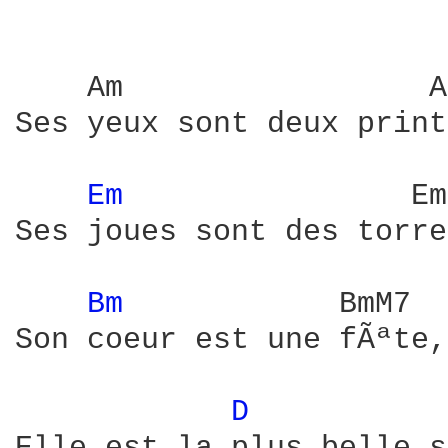
    Am                 A
Ses yeux sont deux print
Em 
               Em
Ses joues sont des torre
Bm 
           BmM7  
Son coeur est une fÃªte,
D 