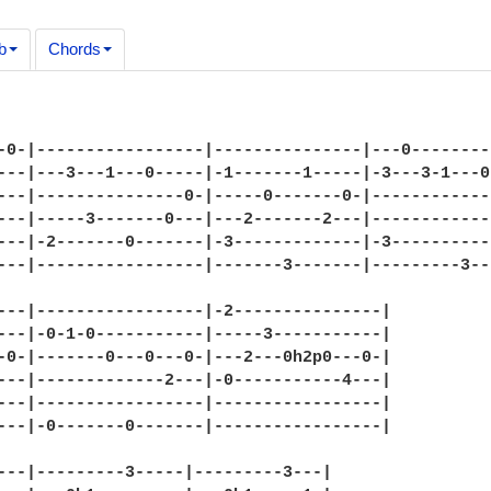
b
Chords
-0-|-----------------|---------------|---0---------
---|---3---1---0-----|-1-------1-----|-3---3-1---0-
---|---------------0-|-----0-------0-|-------------
---|-----3-------0---|---2-------2---|-------------
---|-2-------0-------|-3-------------|-3-----------
---|-----------------|-------3-------|---------3---
---|-----------------|-2---------------|

---|-0-1-0-----------|-----3-----------|

-0-|-------0---0---0-|---2---0h2p0---0-|

---|-------------2---|-0-----------4---|

---|-----------------|-----------------|

---|-0-------0-------|-----------------|

---|---------3-----|---------3---|
