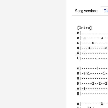
Song versions:
Ta
[Intro]

e|------------
B|-3-------3--
G|-----0------
D|---3-------3
A|-2----------
E|-------3----
e|-------0----
B|-0h1------1-
G|------------
D|-----2--2--2
A|-0----------
E|------------
e|---------3--