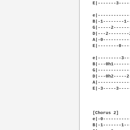
E|-------3----
e|------------
B|-1--------1-
G|-----2------
D|---2--------
A|-0----------
E|--------0---
e|---------3--
B|---0h1------
G|------------
D|---0h2-----2
A|------------
E|-3-----3----
[Chorus 2]

e|-0----------
B|-1-------1--