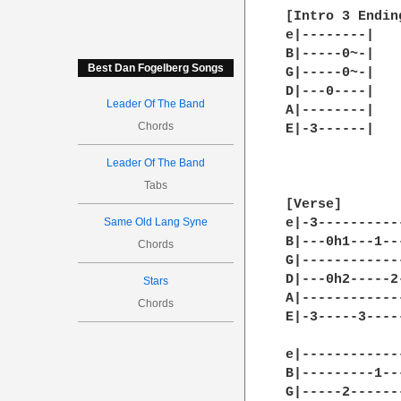
[Intro 3 Ending
e|--------|

B|-----0~-|

Best Dan Fogelberg Songs
G|-----0~-|

D|---0----|

Leader Of The Band
A|--------|

Chords
E|-3------|

Leader Of The Band
Tabs
[Verse]

Same Old Lang Syne
e|-3----------
B|---0h1---1--
Chords
G|------------
D|---0h2-----2
Stars
A|------------
Chords
E|-3-----3----
e|------------
B|---------1--
G|-----2------