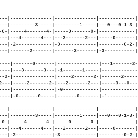
---|---------------|---------------|-------------|

---|---------3-----|---------1-----|---0---0-1-3-|

-0-|-----4-------4-|-----0-------0-|-------------|

---|---4-------4---|---2-------2---|-----0-------|

---|-2-------------|-3-------------|---------0-2-|

---|-------2-------|-------3-------|-3-----------|

----|-------0-------|---------------|---1-------2--
----|---3-------3---|-1-------1-----|--------------
--2-|---------------|-----2-------2-|-------2-----2
2---|-----2-------2-|---2-------2---|-----3---0----
----|---------------|-0-------------|--------------
----|-0-------0-----|-------0-------|-1------------
---|---------------|---------------|-------------|

---|---------3-----|---------1-----|---0---0-1-3-|

-0-|-----4-------4-|-----0-------0-|-------------|

---|---4-------4---|---2-------2---|-----0-------|

---|-2-------------|-3-------------|---------0-2-|
