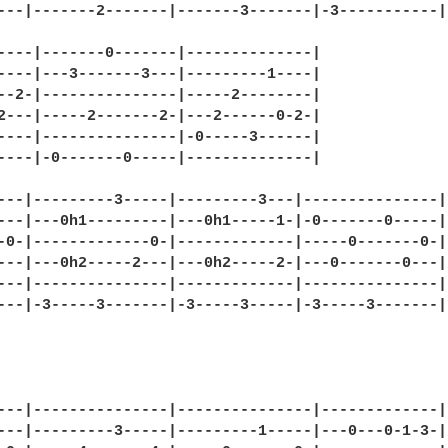
---|-------2-------|-------3-------|-3-----------|

----|-------0-------|--------------|

----|---3-------3---|---------1----|

--2-|---------------|-----2--------|

2---|-----2-------2-|---2------0-2-|

----|---------------|-0-----3------|

----|-0-------0-----|--------------|

---|---------3-----|---------3---|---------------|

---|---0h1---------|---0h1-----1-|-0-------0-----|

-0-|-------------0-|-------------|-----0-------0-|

---|---0h2-----2---|---0h2-----2-|---0-------0---|

---|---------------|-------------|---------------|

---|-3-----3-------|-3-----3-----|-3-----3-------|

---|---------------|---------------|-------------|

---|---------3-----|---------1-----|---0---0-1-3-|
