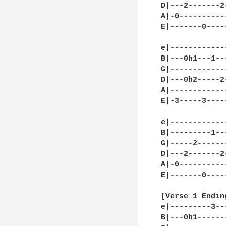
D|---2-------2
A|-0----------
E|-------0----
e|------------
B|---0h1---1--
G|------------
D|---0h2-----2
A|------------
E|-3-----3----
e|------------
B|---------1--
G|-----2------
D|---2-------2
A|-0----------
E|-------0----
[Verse 1 Ending
e|---------3--
B|---0h1------