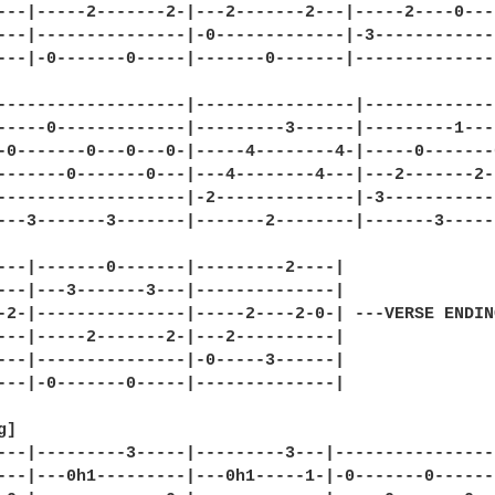
---|-----2-------2-|---2-------2---|-----2----0----
---|---------------|-0-------------|-3-------------
---|-0-------0-----|-------0-------|---------------
-------------------|----------------|--------------
-----0-------------|---------3------|---------1----
-0-------0---0---0-|-----4--------4-|-----0-------0
-------0-------0---|---4--------4---|---2-------2--
-------------------|-2--------------|-3------------
---3-------3-------|-------2--------|-------3------
---|-------0-------|---------2----|

---|---3-------3---|--------------|

-2-|---------------|-----2----2-0-| ---VERSE ENDING
---|-----2-------2-|---2----------|

---|---------------|-0-----3------|

---|-0-------0-----|--------------|

]

---|---------3-----|---------3---|----------------|
---|---0h1---------|---0h1-----1-|-0-------0------|