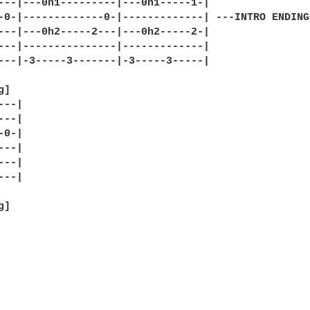
---|---0h1---------|---0h1-----1-|

-0-|-------------0-|-------------| ---INTRO ENDING-
---|---0h2-----2---|---0h2-----2-|

---|---------------|-------------|

---|-3-----3-------|-3-----3-----|

]

--|

--|

0-|

--|

--|

--|

]
