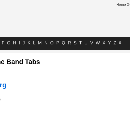
Home
F
G
H
I
J
K
L
M
N
O
P
Q
R
S
T
U
V
W
X
Y
Z
#
he Band Tabs
rg