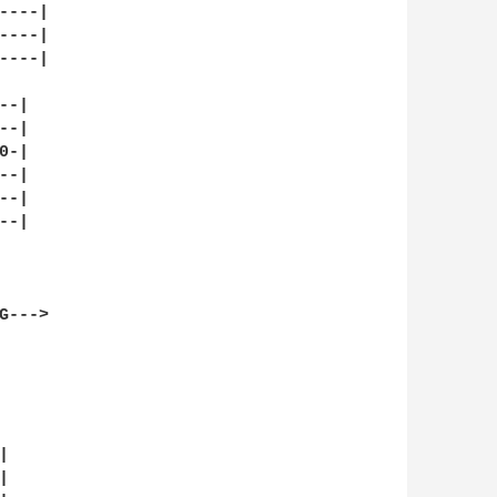
---|

---|

---|

-|

-|

-|

-|

-|

-|

--->




