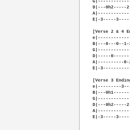
G|------------
D|---0h2-----2
A|------------
E|-3-----3----
[Verse 2 & 4 En
e|-------------
B|---0---0--1-3
G|-------------
D|-----0-------
A|----------0-2
E|-3-----------
[Verse 3 Ending
e|---------3--
B|---0h1------
G|------------
D|---0h2-----2
A|------------
E|-3-----3----