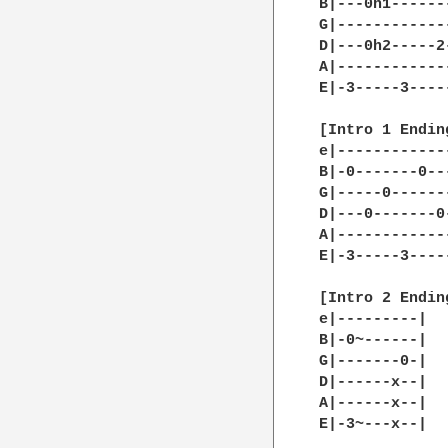
B|---0h1------
G|------------
D|---0h2-----2
A|------------
E|-3-----3----
[Intro 1 Ending
e|-------------
B|-0-------0---
G|-----0-------
D|---0-------0-
A|-------------
E|-3-----3-----
[Intro 2 Ending
e|---------|

B|-0~------|

G|-------0-|

D|------x--|

A|------x--|

E|-3~---x--|
