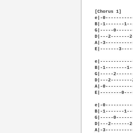
[Chorus 1]

e|-0----------
B|-1-------1--
G|-----0------
D|---2-------2
A|-3----------
E|-------3----
e|------------
B|-1--------1-
G|-----2------
D|---2--------
A|-0----------
E|--------0---
e|-0----------
B|-1-------1--
G|-----0------
D|---2-------2
A|-3----------