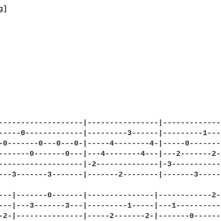
]

-------------------|----------------|--------------
-----0-------------|---------3------|---------1----
-0-------0---0---0-|-----4--------4-|-----0-------0
-------0-------0---|---4--------4---|---2-------2--
-------------------|-2--------------|-3------------
---3-------3-------|-------2--------|-------3------
---|-------0-------|---------------|------------2--
---|---3-------3---|---------1-----|---1-----------
-2-|---------------|-----2-------2-|-------0------2