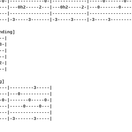
-0-|-------------0-|-------------|-----0-------0--|
---|---0h2-----2---|---0h2-----2-|---0-------0----|
---|---------------|-------------|----------------|
---|-3-----3-------|-3-----3-----|-3-----3--------|
ding]

-|

-|

-|

-|

-|

-|

]

---|---------3-----|

---|---0-----------|

-0-|-------0-----0-|

---|-----0-----0---|

---|---------------|

---|-3-------3-----|
