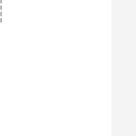







