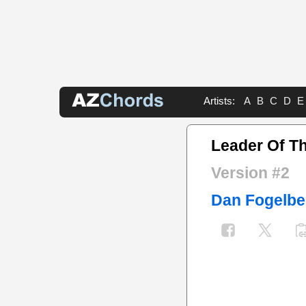
Artists:
A
B
C
D
E
Leader Of T
Version #2
Dan Fogelbe