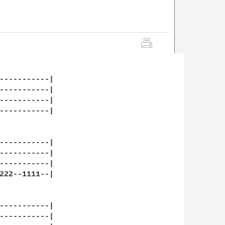
-----------|

-----------|

-----------|

-----------|

-----------|

-----------|

-----------|

222--1111--|

-----------|

-----------|
