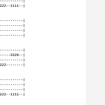
-----------|

222--1111--|

-----------|

-----------|

-----------|

-----------|

-----------|

-----3320--|

-----------|

222--------|

-----------|

-----------|

-----------|

222--1111--|
