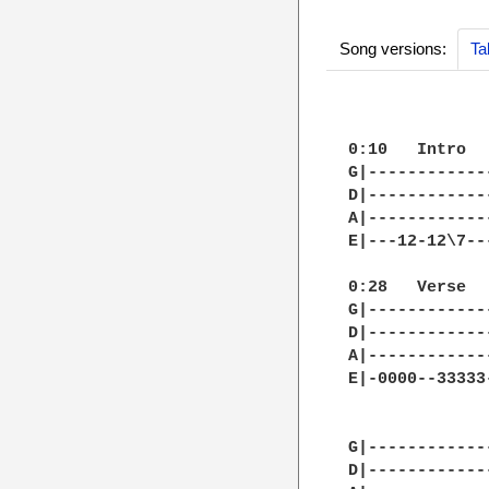
Song versions:
Ta
0:10   Intro

G|------------
D|------------
A|------------
E|---12-12\7--
0:28   Verse

G|------------
D|------------
A|------------
E|-0000--33333
G|------------
D|------------