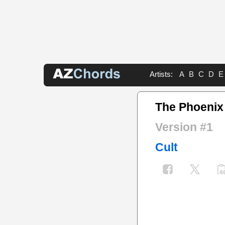
Artists:
A
B
C
D
E
The Phoenix
Version #1
Cult