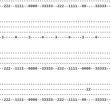
--------------------------------------------------
--222--1111--0000--33333--222--1111--00----33333--
--------------------------------------------------
--------------------------------------------------
--------------------------------------------------
-3-----0-----3-----0-----3-----0-----3-----0------
--------------------------------------------------
--------------------------------------------------
--------------------------------------------------
--222--1111--0000--33333--222--1111--0000--33333--
--------------------------------------------------
---------------------------------------22---------
--------------------------------------------------
--222--1111--0000--33333--222--1111--00----33333--