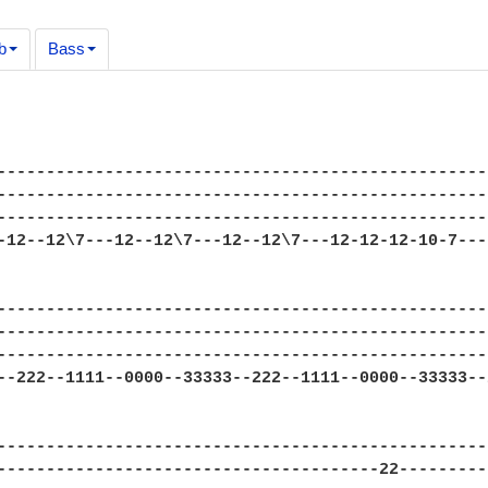
b
Bass
--------------------------------------------------
--------------------------------------------------
--------------------------------------------------
-12--12\7---12--12\7---12--12\7---12-12-12-10-7---
--------------------------------------------------
--------------------------------------------------
--------------------------------------------------
--222--1111--0000--33333--222--1111--0000--33333--
--------------------------------------------------
---------------------------------------22---------