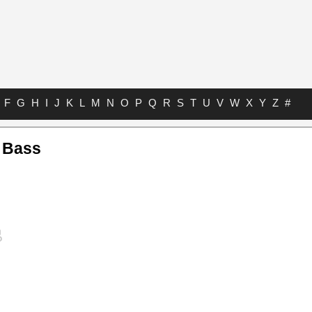
F
G
H
I
J
K
L
M
N
O
P
Q
R
S
T
U
V
W
X
Y
Z
#
 Bass