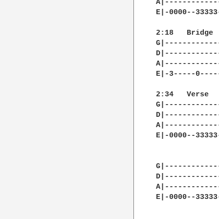
A|------------
E|-0000--33333
2:18   Bridge

G|------------
D|------------
A|------------
E|-3-----0----
2:34   Verse

G|------------
D|------------
A|------------
E|-0000--33333
G|------------
D|------------
A|------------
E|-0000--33333