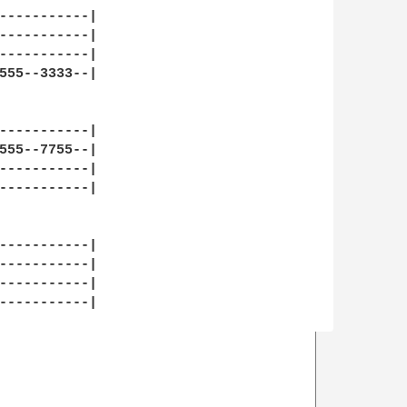
-----------|

-----------|

-----------|

555--3333--|

-----------|

555--7755--|

-----------|

-----------|

-----------|

-----------|

-----------|

-----------|
