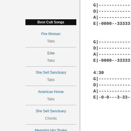
G|------------
D|------------
A|------------
Best Cult Songs
E|-0000--33333
Fire Woman
Tabs
G|------------
D|------------
Edie
A|------------
E|-0000--33333
Tabs
She Sell Sanctuary
4:30

G|------------
Tabs
D|------------
A|------------
American Horse
E|-0-0---3-33-
Tabs
She Sell Sanctuary
Chords
Memphis Hip Shake