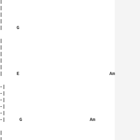








|     G                                           










|     E                                Am         
|

|

|

|

|

-|     G                        Am                



