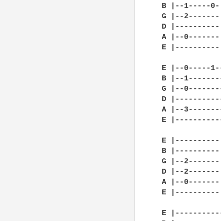
 B |--1-----0-
 G |--2-------
 D |----------
 A |--0-------
 E |----------
 E |--0-----1-
 B |--1-------
 G |--0-------
 D |----------
 A |--3-------
 E |----------
              
 E |----------
 B |----------
 G |--2-------
 D |--2-------
 A |--0-------
 E |----------
 E |----------