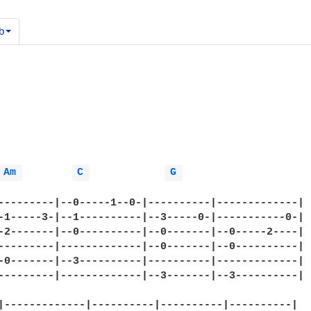
b
Am 
C 
G 
---------|--0-----1--0-|----------|-------------|

-1-----3-|--1----------|--3-----0-|-----------0-|

-2-------|--0----------|--0-------|--0-----2----|

---------|-------------|--0-------|--0----------|

-0-------|--3----------|----------|-------------|

---------|-------------|--3-------|--3----------| 
|-------------|----------|----------|----------|
