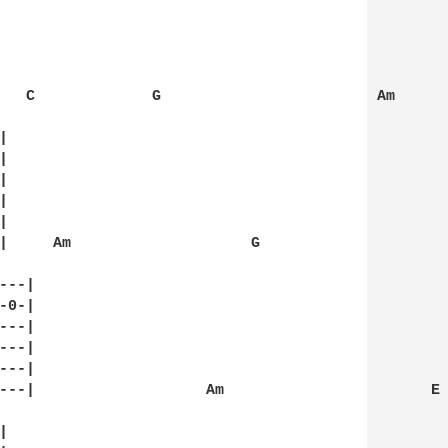
   C             G                        Am      










|     Am                    G

--|

0-|

--|

--|

--|

---|                   Am                       E


