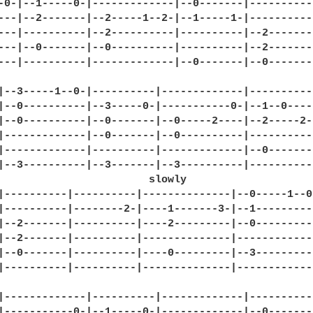
-0-|--1-----0-|-------------|--0-------|----------|
---|--2-------|--2-----1--2-|--1-----1-|----------|
---|----------|--2----------|----------|--2-------|
---|--0-------|--0----------|----------|--2-------|
---|----------|-------------|--0-------|--0-------
|--3-----1--0-|----------|-------------|----------|
|--0----------|--3-----0-|-----------0-|--1--0----|
|--0----------|--0-------|--0-----2----|--2-----2-|
|-------------|--0-------|--0----------|----------|
|-------------|----------|-------------|--0-------|
|--3----------|--3-------|--3----------|----------
                        slowly

|----------|----------|--------------|--0-----1--0-
|----------|--------2-|----1-------3-|--1----------
|--2-------|----------|----2---------|--0----------
|--2-------|----------|--------------|-------------
|--0-------|----------|----0---------|--3----------
|----------|----------|--------------|------------
|-------------|----------|-------------|----------|
|-----------0-|--1-----0-|-------------|--0-------|