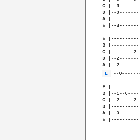
 G |--0-------
 D |--0-------
 A |----------
 E |--3-------
 E |----------
 B |----------
 G |--------2-
 D |--2-------
 A |--2-------
E 
|--0------
 E |----------
 B |--1--0----
 G |--2-----2-
 D |----------
 A |--0-------
 E |----------