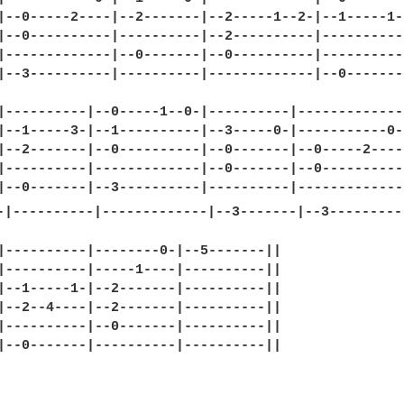
|--0-----2----|--2-------|--2-----1--2-|--1-----1-|
|--0----------|----------|--2----------|----------|
|-------------|--0-------|--0----------|----------|
|--3----------|----------|-------------|--0-------
|----------|--0-----1--0-|----------|-------------|
|--1-----3-|--1----------|--3-----0-|-----------0-|
|--2-------|--0----------|--0-------|--0-----2----|
|----------|-------------|--0-------|--0----------|
|--0-------|--3----------|----------|-------------|
-|----------|-------------|--3-------|--3---------
|----------|--------0-|--5-------||

|----------|-----1----|----------||

|--1-----1-|--2-------|----------||

|--2--4----|--2-------|----------||

|----------|--0-------|----------||

|--0-------|----------|----------||
