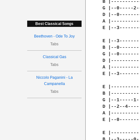
 B |----------
 G |--0-----2-
 D |--0-------
 A |----------
Best Classical Songs
 E |--3-------
Beethoven - Ode To Joy
 E |--3-------
Tabs
 B |--0-------
 G |--0-------
Classical Gas
 D |----------
Tabs
 A |----------
 E |--3-------
Niccolo Paganini - La
              
Campanella
 E |----------
Tabs
 B |----------
 G |--1-----1-
 D |--2--4----
 A |----------
 E |--0-------
 E |----------
 B |--3-----0-