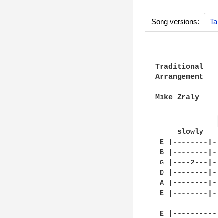
Song versions:
Ta
Traditional					

Arrangement	

Mike Zraly

     slowly

 E |--------|-
 B |--------|-
 G |----2---|-
 D |--------|-
 A |--------|-
 E |--------|-
 E |----------