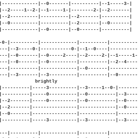
|-------------|--0-------|----------|--1-----3-|

|--2-----1--2-|--1-----1-|--------2-|--2-------|

|--2----------|----------|--2-------|----------|

|--0----------|----------|--2-------|--0-------|

|-------------|--0-------|--0-------|----------|  
-0-|----------|-------------|----------|----------|
---|--3-----0-|-----------0-|--1--0----|----------|
---|--0-------|--0-----2----|--2-----2-|--1-----1-|
---|--0-------|--0----------|----------|--2--4----|
---|----------|-------------|--0-------|----------|
---|--3-------|--3----------|----------|--0-------
             brightly

|----------|-----3----------|--3-----1--0-|--------
|----------|-----0----------|--0----------|--3-----
|--2-------|-----0----------|--0----------|--0-----
|--2-------|----------------|-------------|--0-----
|--0-------|----------------|-------------|--------
|----------|-----3----------|--3----------|--3----
---|----------|-------------|----------|----------|