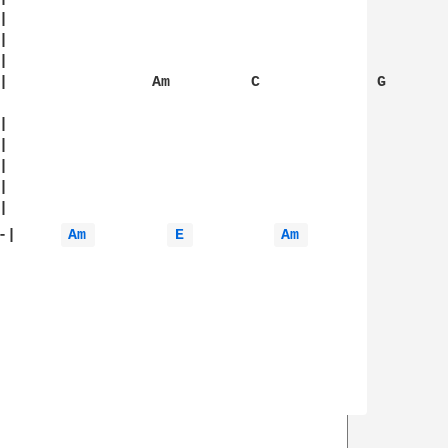






|                Am         C             G











-|     
Am 
E 
Am 