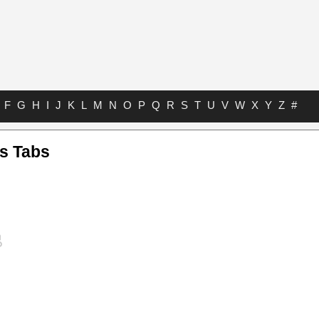
F
G
H
I
J
K
L
M
N
O
P
Q
R
S
T
U
V
W
X
Y
Z
#
s Tabs