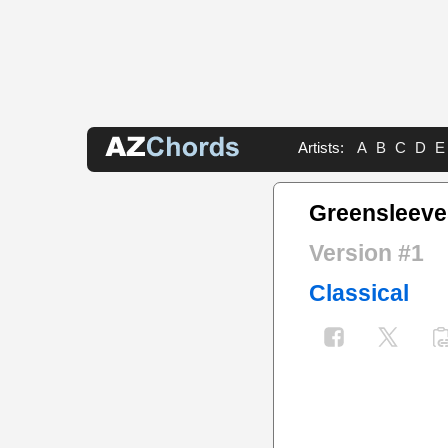
Artists:
A
B
C
D
E
Greensleeve
Version #1
Classical