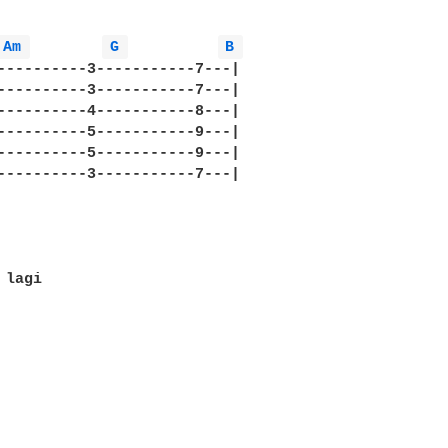
Am 
G 
B 
----------3-----------7---|

----------3-----------7---|

----------4-----------8---|

----------5-----------9---|

----------5-----------9---|

----------3-----------7---|

lagi
