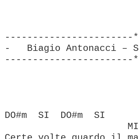
-----------------------*
-   Biagio Antonacci – S
-----------------------*
DO#m  SI  DO#m  SI

                      MI
Certe volte guardo il ma