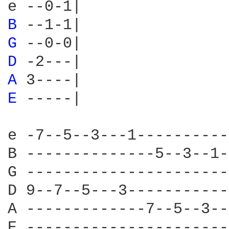
B 
G 
D 
A 
E 
-----|

e -7--5--3---1----------
B --------------5--3--1-
G ----------------------
D 9--7--5---3-----------
A -------------7--5--3--
E ----------------------