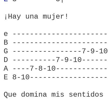
¡Hay una mujer!

e ----------------------
B ----------------------
G ----------------7-9-10
D ----------7-9-10------
A ----7-8-10------------
E 8-10------------------
Que domina mis sentidos 