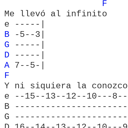
F 
Me llevó al infinito

B 
G 
D 
A 
F 
Y ni siquiera la conozco
e --15--13--12--10---8--
B ----------------------
G ----------------------
D 16--14--13--12--10---9