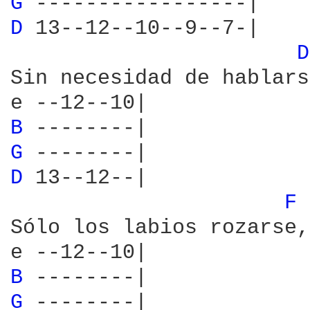
G 
D 
13--12--10--9--7-|

D
Sin necesidad de hablarse
B 
G 
D 
13--12--|

F 
Sólo los labios rozarse,

B 
G 