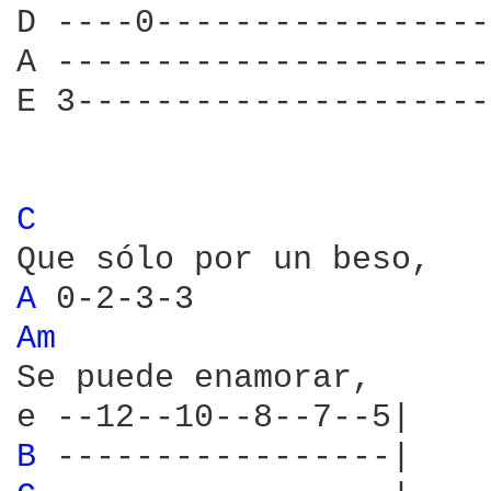
D ----0-----------------
A ----------------------
E 3---------------------
C 
A 
Am 
Se puede enamorar,

B 