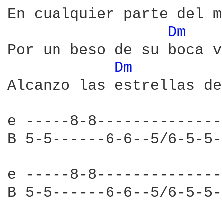
En cualquier parte del m
Dm 
Por un beso de su boca v
Dm 
Alcanzo las estrellas de
e -----8-8--------------
B 5-5------6-6--5/6-5-5-
e -----8-8--------------
B 5-5------6-6--5/6-5-5-