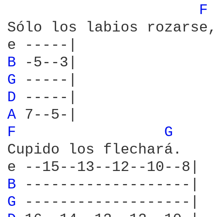
F 
Sólo los labios rozarse,

B 
G 
D 
A 
F 
G 
Cupido los flechará.

B 
G 