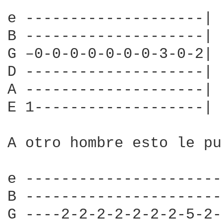
e --------------------|

B --------------------|

G –0-0-0-0-0-0-0-3-0-2|

D --------------------|

A --------------------|

E 1-------------------|

A otro hombre esto le pu
e ----------------------
B ----------------------
G ----2-2-2-2-2-2-2-5-2-