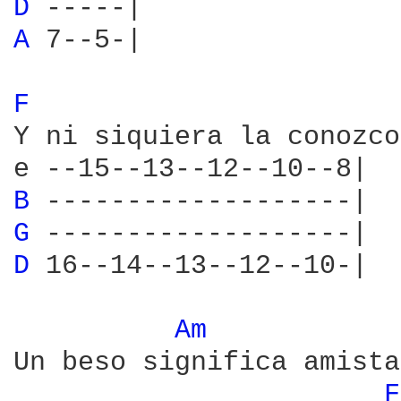
D 
A 
7--5-|

F 
Y ni siquiera la conozco
B 
G 
D 
16--14--13--12--10-|

Am 
Un beso significa amista
F