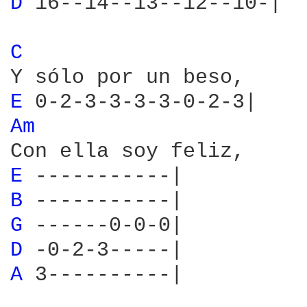
D 
16--14--13--12--10-|

C 
E 
Am 
E 
B 
G 
D 
A 
3----------|
