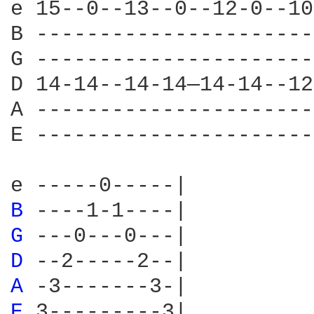
e 15--0--13--0--12-0--10
B ----------------------
G ----------------------
D 14-14--14-14—14-14--12
A ----------------------
E ----------------------
B 
G 
D 
A 
E 
3---------3|
