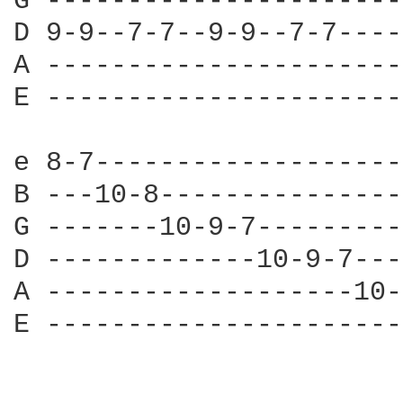
G ----------------------
D 9-9--7-7--9-9--7-7----
A ----------------------
E ----------------------
e 8-7-------------------
B ---10-8---------------
G -------10-9-7---------
D -------------10-9-7---
A -------------------10-
E ----------------------