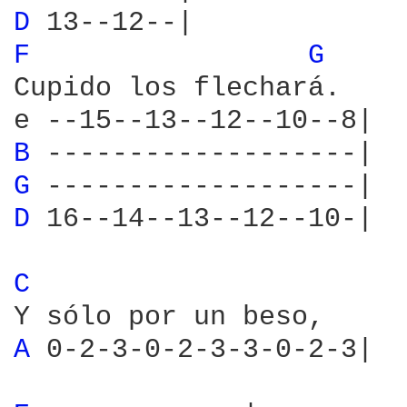
D 
F 
G 
Cupido los flechará.

B 
G 
D 
16--14--13--12--10-|

C 
A 
0-2-3-0-2-3-3-0-2-3|
