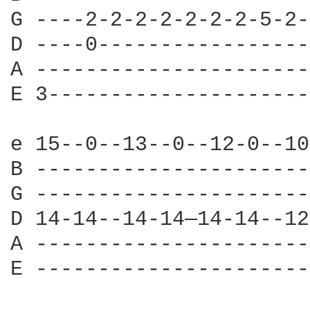
G ----2-2-2-2-2-2-2-5-2-
D ----0-----------------
A ----------------------
E 3---------------------
e 15--0--13--0--12-0--10
B ----------------------
G ----------------------
D 14-14--14-14—14-14--12
A ----------------------
E ----------------------