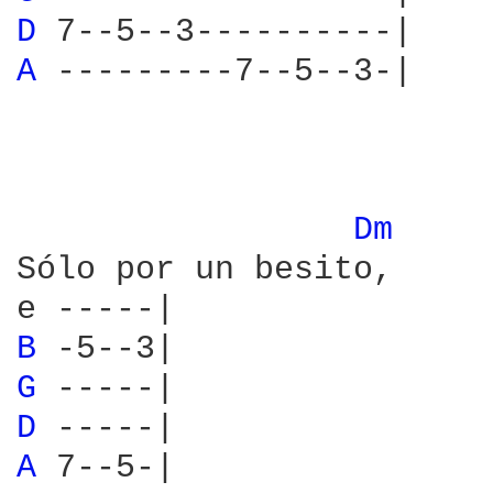
D 
A 
---------7--5--3-|

Dm 
Sólo por un besito,

B 
G 
D 
A 
7--5-|
