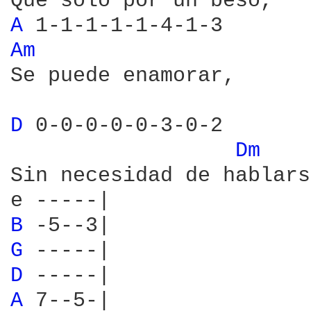
A 
Am 
Se puede enamorar,

D 
0-0-0-0-0-3-0-2

Dm 
Sin necesidad de hablarse
B 
G 
D 
A 
7--5-|
