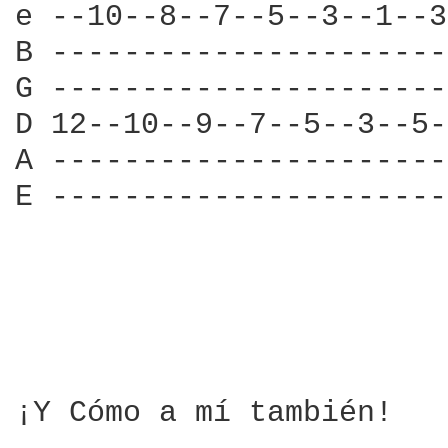
e --10--8--7--5--3--1--3
B ----------------------
G ----------------------
D 12--10--9--7--5--3--5-
A ----------------------
E ----------------------
¡Y Cómo a mí también!
