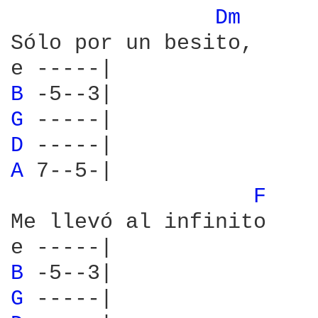
Dm 
Sólo por un besito,

B 
G 
D 
A 
7--5-|

F 
Me llevó al infinito

B 
G 