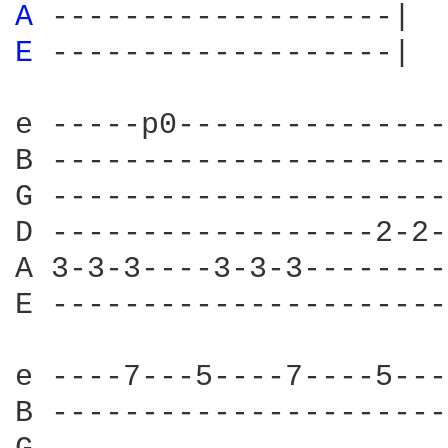
A 
E 
-------------------|

e -----p0---------------
B ----------------------
G ----------------------
D ------------------2-2-
A 3-3-3----3-3-3--------
E ----------------------
e ----7---5----7----5---
B ----------------------