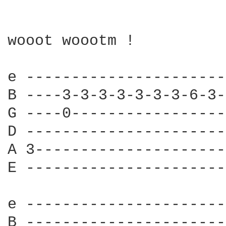
wooot woootm !

e ----------------------
B ----3-3-3-3-3-3-3-6-3-
G ----0-----------------
D ----------------------
A 3---------------------
E ----------------------
e ----------------------
B ----------------------