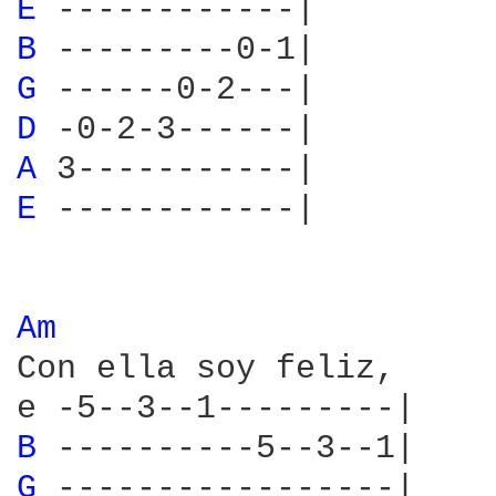
E 
B 
G 
D 
A 
E 
------------|

Am 
Con ella soy feliz,

B 
G 