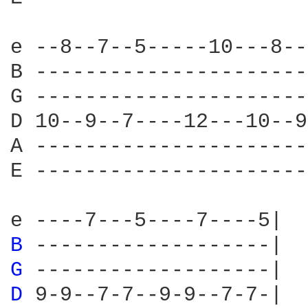
e --8--7--5-----10---8--
B ----------------------
G ----------------------
D 10--9--7----12---10--9
A ----------------------
E ----------------------
B 
G 
D 