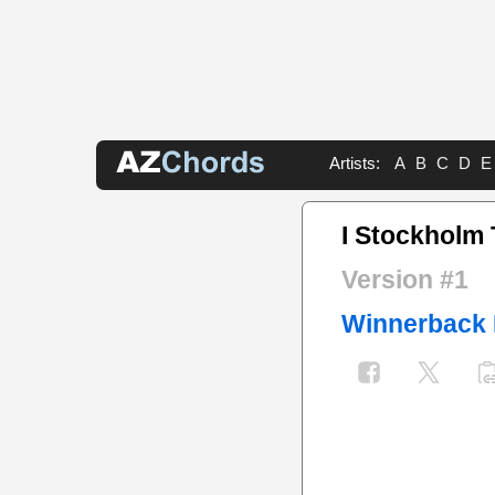
Artists:
A
B
C
D
E
I Stockholm
Version #1
Winnerback 