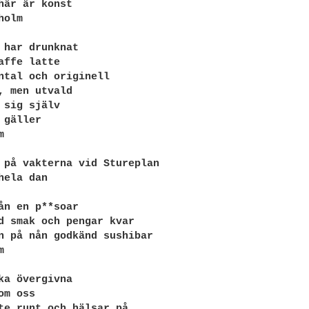
här är konst

olm

 har drunknat

affe latte

ntal och originell

, men utvald

 sig själv

gäller



 på vakterna vid Stureplan

hela dan

ån en p**soar

d smak och pengar kvar

n på nån godkänd sushibar



ka övergivna

m oss

te runt och hälsar på
