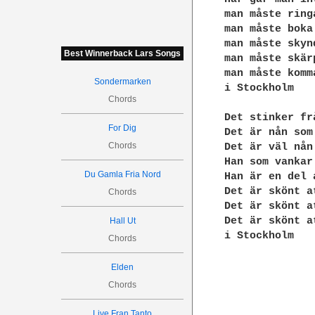
man måste ringa
man måste boka 
man måste skynd
Best Winnerback Lars Songs
man måste skärp
man måste komma
Sondermarken
i Stockholm

Chords
Det stinker fr
For Dig
Det är nån som
Chords
Det är väl nån
Han som vankar
Du Gamla Fria Nord
Han är en del 
Det är skönt a
Chords
Det är skönt a
Det är skönt at
Hall Ut
i Stockholm

Chords
Elden
Chords
Live Fran Tanto