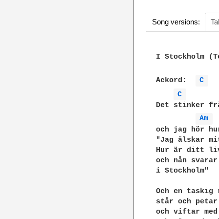
Song versions:
Ta
I Stockholm (T
Ackord:  
C 
C 
Det stinker fr
Am 
och jag hör hu
"Jag älskar mi
Hur är ditt liv
och nån svarar
i Stockholm"

Och en taskig 
står och petar
och viftar med