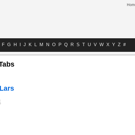
Hom
F
G
H
I
J
K
L
M
N
O
P
Q
R
S
T
U
V
W
X
Y
Z
#
 Tabs
Lars