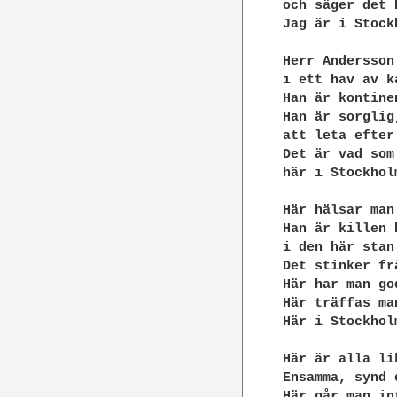
och säger det 
Jag är i Stockh
Herr Andersson
i ett hav av k
Han är kontine
Han är sorglig
att leta efter
Det är vad som 
här i Stockholm
Här hälsar man
Han är killen 
i den här stan

Det stinker fr
Här har man go
Här träffas ma
Här i Stockholm
Här är alla li
Ensamma, synd o
Här går man in