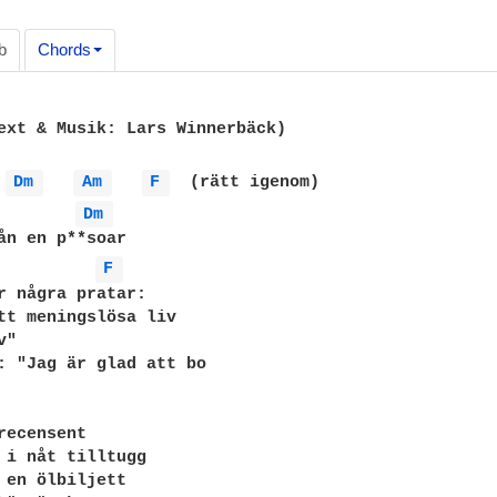
b
Chords
ext & Musik: Lars Winnerbäck)

Dm 
Am 
F 
  (rätt igenom)

Dm 
ån en p**soar

F 
r några pratar:

tt meningslösa liv

"

: "Jag är glad att bo

recensent

 i nåt tilltugg

 en ölbiljett
