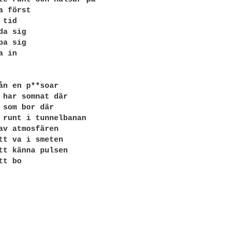
 först

tid

a sig

a sig

 in

ån en p**soar

 har somnat där

 som bor där

 runt i tunnelbanan

av atmosfären

tt va i smeten

tt känna pulsen

t bo
