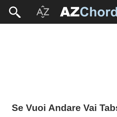
Se Vuoi Andare Vai Tabs