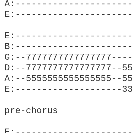
A:----------------------
E:----------------------
E:----------------------
B:----------------------
G:--7777777777777777----
D:--7777777777777777--55
A:--5555555555555555--55
E:--------------------33
pre-chorus

E:----------------------