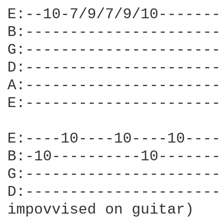
E:--10-7/9/7/9/10-------
B:----------------------
G:----------------------
D:----------------------
A:----------------------
E:----------------------
E:----10----10----10----
B:-10----------10-------
G:----------------------
D:----------------------
impovvised on guitar)
