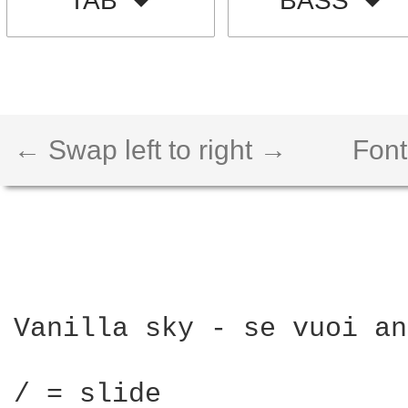
TAB
BASS
← Swap left to right →
Font
Vanilla sky - se vuoi an
/ = slide
