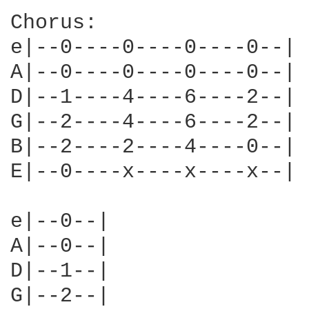
Chorus:

e|--0----0----0----0--|

A|--0----0----0----0--|

D|--1----4----6----2--| 
G|--2----4----6----2--|

B|--2----2----4----0--|

E|--0----x----x----x--|

e|--0--|

A|--0--|

D|--1--|

G|--2--|
