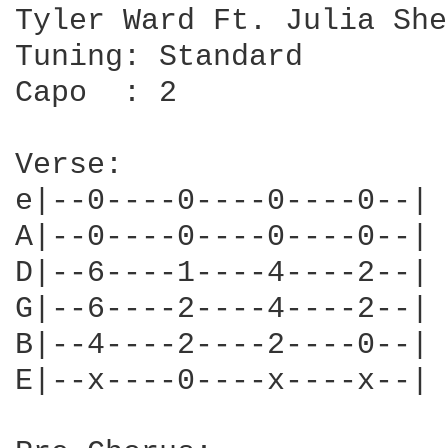
Tyler Ward Ft. Julia She
Tuning: Standard

Capo  : 2

Verse:

e|--0----0----0----0--|

A|--0----0----0----0--|

D|--6----1----4----2--| 
G|--6----2----4----2--|

B|--4----2----2----0--|

E|--x----0----x----x--|
