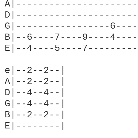
A|----------------------
D|----------------------
G|-----------------6----
B|--6----7----9----4----
E|--4----5----7---------
e|--2--2--|

A|--2--2--|

D|--4--4--|

G|--4--4--|

B|--2--2--|

E|--------|
