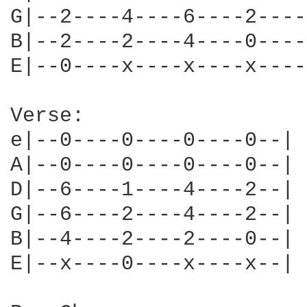
G|--2----4----6----2----
B|--2----2----4----0----
E|--0----x----x----x----
Verse:

e|--0----0----0----0--|

A|--0----0----0----0--|

D|--6----1----4----2--| 
G|--6----2----4----2--|

B|--4----2----2----0--|

E|--x----0----x----x--|
