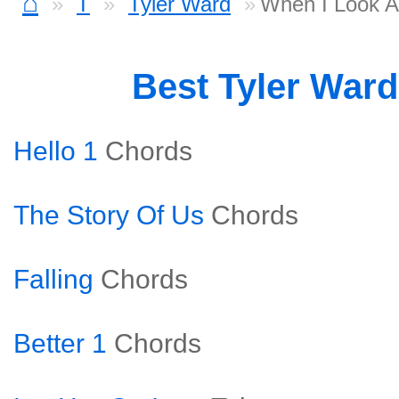
⌂
T
Tyler Ward
When I Look A
Best Tyler War
Hello 1
Chords
The Story Of Us
Chords
Falling
Chords
Better 1
Chords