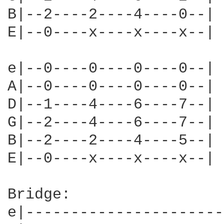
B|--2----2----4----0--|

E|--0----x----x----x--|

e|--0----0----0----0--|

A|--0----0----0----0--|

D|--1----4----6----7--|

G|--2----4----6----7--|

B|--2----2----4----5--|

E|--0----x----x----x--|

Bridge:

e|----------------------