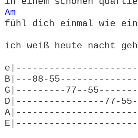
Am 
fühl dich einmal wie ein
ich weiß heute nacht geh
e|----------------------
B|---88-55--------------
G|---------77--55-------
D|----------------77-55-
A|----------------------
E|----------------------