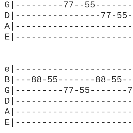
G|---------77--55----------5
D|----------------77-55-
A|----------------------
E|----------------------
e|----------------------
B|---88-55-------88-55--
D|----------------------
A|----------------------
E|----------------------