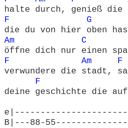
F 
G 
Am 
C 
F 
Am 
F 
verwundere die stadt, sa
F 
deine geschichte die auf
e|----------------------
B|---88-55--------------