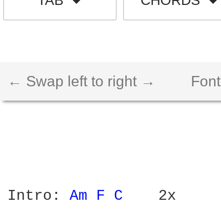
TAB
CHORDS
← Swap left to right →
Font
Intro: 
Am 
F 
C 
   2x
