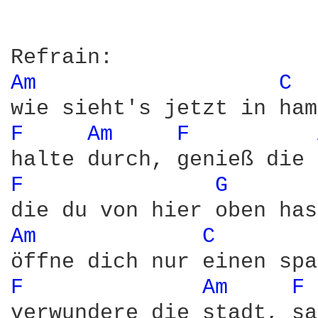
Am 
C 
F 
Am 
F 
F 
G 
Am 
C 
F 
Am 
F 
verwundere die stadt, sa