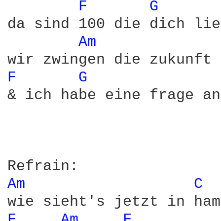
F 
G 
da sind 100 die dich lie
Am 
F 
G 
& ich habe eine frage an
Am 
C 
F 
Am 
F 