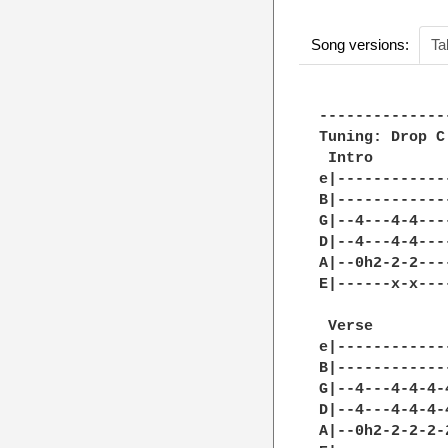
Song versions:
Ta
--------------
Tuning: Drop C

 Intro

e|------------
B|------------
G|--4---4-4---
D|--4---4-4---
A|--0h2-2-2---
E|------x-x---
 Verse

e|------------
B|------------
G|--4---4-4-4-
D|--4---4-4-4-
A|--0h2-2-2-2-