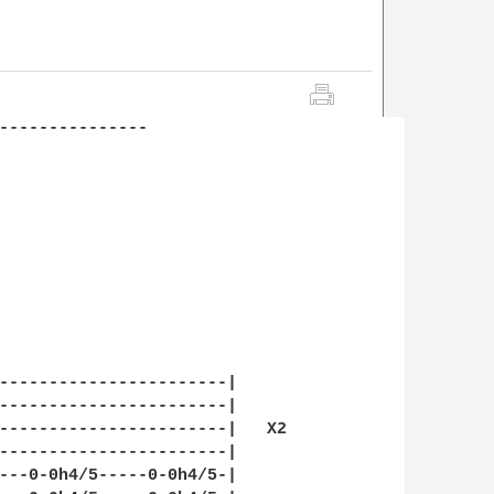
---------------

-----------------------|

-----------------------|

-----------------------|   X2

-----------------------|

---0-0h4/5-----0-0h4/5-|
