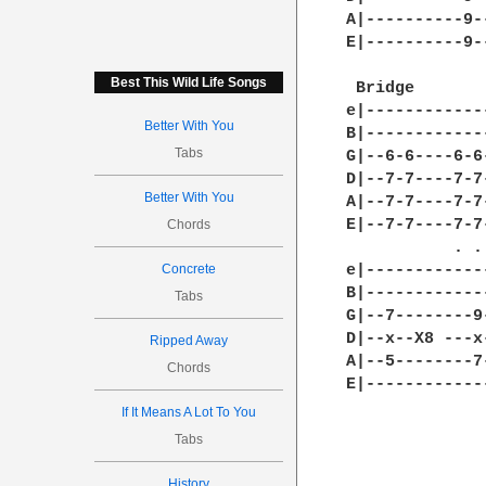
A|----------9-
E|----------9-
Best This Wild Life Songs
 Bridge

e|------------
Better With You
B|------------
Tabs
G|--6-6----6-6
D|--7-7----7-7
Better With You
A|--7-7----7-7
E|--7-7----7-7
Chords
           . .
Concrete
e|------------
B|------------
Tabs
G|--7--------9
D|--x--X8 ---x
Ripped Away
A|--5--------7
Chords
E|------------
If It Means A Lot To You
Tabs
History