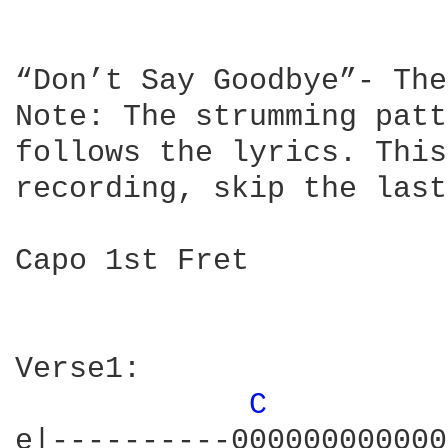
“Don’t Say Goodbye”- The
Note: The strumming patt
follows the lyrics. This
recording, skip the last
Capo 1st Fret

Verse1:

C 
e|----------000000000000