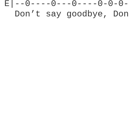
E|--0----0---0----0-0-0-
  Don’t say goodbye, Don