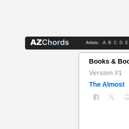
Artists:
A
B
C
D
E
Books & Bo
Version #1
The Almost