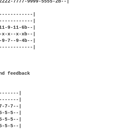
2222-7777-9999-5555-2b--|

------------|

------------|

11-9-11-6b--|

-x-x--x-xb--|

-9-7--9-4b--|

------------|

nd feedback

-------|

-------|

7-7-7--|

5-5-5--|

5-5-5--|

5-5-5--|
