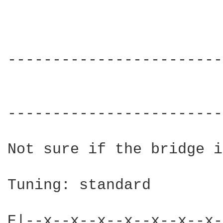
------------------------
                        
                        
------------------------
Not sure if the bridge i
Tuning: standard

                        
E|--x--x--x--x--x--x--x-