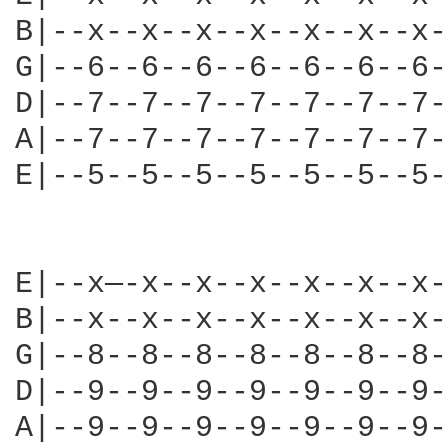
B|--x--x--x--x--x--x--x-
G|--6--6--6--6--6--6--6-
D|--7--7--7--7--7--7--7-
A|--7--7--7--7--7--7--7-
E|--5--5--5--5--5--5--5-
E|--x—-x--x--x--x--x--x-
B|--x--x--x--x--x--x--x-
G|--8--8--8--8--8--8--8-
D|--9--9--9--9--9--9--9-
A|--9--9--9--9--9--9--9-