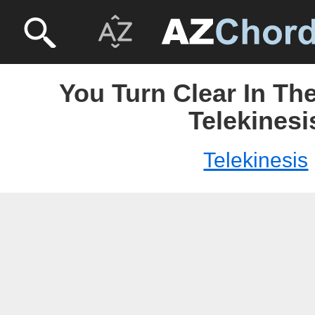
You Turn Clear In Th
Telekinesi
Telekinesis