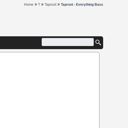
»
»
»
Home
T
Taproot
Taproot - Everything Bass