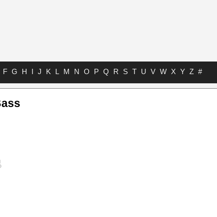
F
G
H
I
J
K
L
M
N
O
P
Q
R
S
T
U
V
W
X
Y
Z
#
Bass