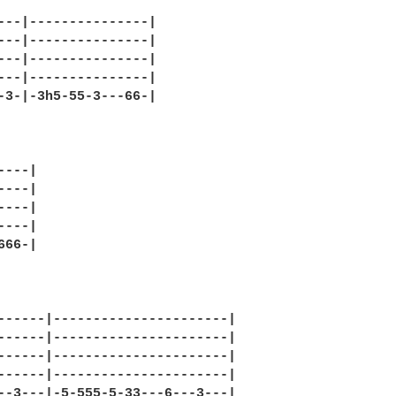
---|---------------|

---|---------------|

---|---------------|

---|---------------|

-3-|-3h5-55-3---66-|

---|

---|

---|

---|

66-|

------|----------------------|

------|----------------------|

------|----------------------|

------|----------------------|

--3---|-5-555-5-33---6---3---|
