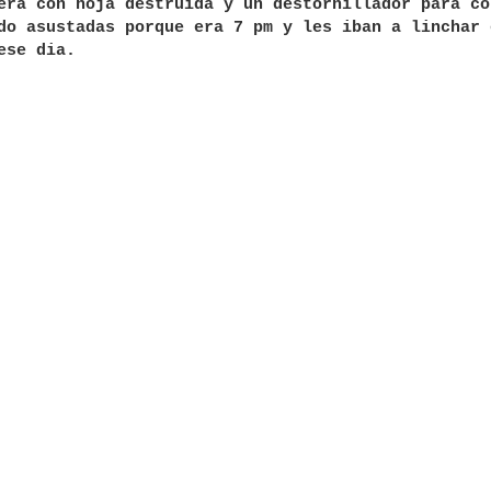
era con hoja destruida y un destornillador para co
do asustadas porque era 7 pm y les iban a linchar 
ese dia.                                          
