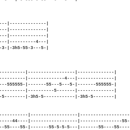
---|--------------|

---|--------------|

---|--------------|

---|----------4---|

-3-|-3h5-55-3---5-|

----------|------------------|--------------|

----------|--------------4---|--------------|

---555555-|-------55---5---5-|-------555555-|

----------|----------5-------|--------------|

-5--------|-3h5-5------------|-3h5-5--------|

-----------|------------------|--------------------
-----44----|------------------|----------------55--
--55----55-|-------55-5-5-5---|-------55----55----5