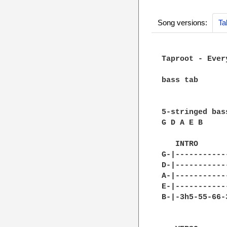
Song versions:
Ta
Taproot - Every
bass tab

5-stringed bass
G D A E B

   INTRO

G-|-----------
D-|-----------
A-|-----------
E-|-----------
B-|-3h5-55-66-
              