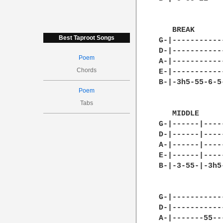
   BREAK

Best Taproot Songs
G-|-----------
D-|-----------
Poem
A-|-----------
Chords
E-|-----------
B-|-3h5-55-6-5
Poem
Tabs
   MIDDLE

G-|------|----
D-|------|----
A-|------|----
E-|------|----
B-|-3-55-|-3h5
G-|-----------
D-|-----------
A-|-------55--