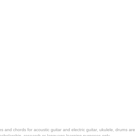
es and chords for acoustic guitar and electric guitar, ukulele, drums are
y, scholarship, research or language learning purposes only