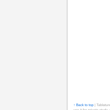
↑ Back to top
| Tablatur
use it for private stud