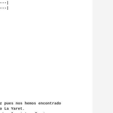
--|

--|

z pues nos hemos encontrado

o La Yaret.
