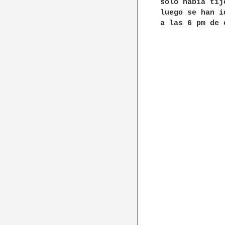
solo habia tij
luego se han i
a las 6 pm de 