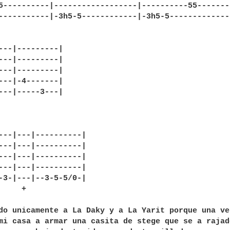
5----------|------------------|----------55--------
-----------|-3h5-5------------|-3h5-5--------------
---|---------|

---|---------|

---|---------|

---|-4-------|

---|-----3---|

---|---|----------|

---|---|----------|

---|---|----------|

---|---|----------|

-3-|---|--3-5-5/0-|

     +                 

do unicamente a La Daky y a La Yarit porque una ve
mi casa a armar una casita de stege que se a rajad