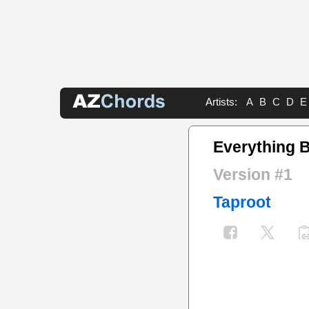
Artists:
A
B
C
D
E
Everything 
Version #1
Taproot