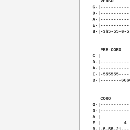
   VERSO

G-|-----------
D-|-----------
A-|-----------
E-|-----------
B-|-3h5-55-6-5
   PRE-CORO

G-|------------
D-|------------
A-|------------
E-|-555555-----
B-|--------6666
   CORO

G-|-----------
D-|-----------
A-|-----------
E-|---------4-
B-|-5-55-21---