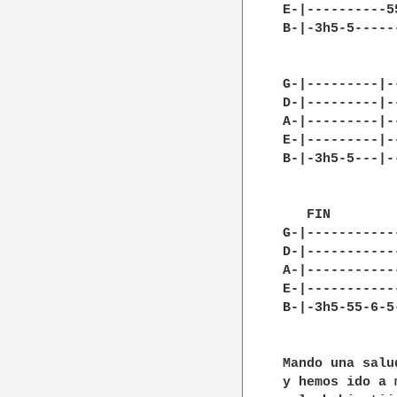
E-|----------5
B-|-3h5-5-----
G-|---------|-
D-|---------|-
A-|---------|-
E-|---------|-
B-|-3h5-5---|-
   FIN

G-|-----------
D-|-----------
A-|-----------
E-|-----------
B-|-3h5-55-6-5
              
Mando una salu
y hemos ido a 