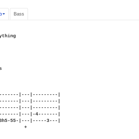
b
Bass
thing



-------|---|---------|

-------|---|---------|

-------|---|---------|

-------|---|-4-------|

3h5-55-|---|-----3---|

         +                                        