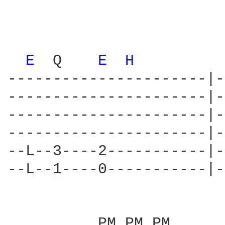
                        
E 
 Q    
E 
H 
         
----------------------|-
----------------------|-
----------------------|-
----------------------|-
--L--3----2-----------|-
--L--1----0-----------|-
          PM PM PM      