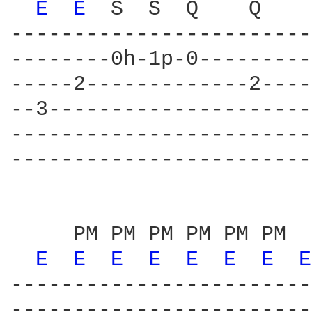
E 
E 
 S  S  Q    Q    
------------------------
--------0h-1p-0---------
-----2-------------2----
--3---------------------
------------------------
------------------------
     PM PM PM PM PM PM  
E 
E 
E 
E 
E 
E 
E 
E
------------------------
------------------------