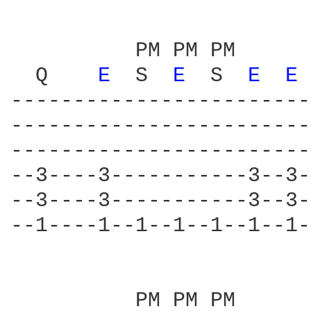
          PM PM PM      
  Q    
E 
 S  
E 
 S  
E 
E 
------------------------
------------------------
------------------------
--3----3-----------3--3-
--3----3-----------3--3-
--1----1--1--1--1--1--1-
          PM PM PM      