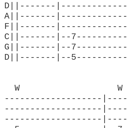
D||-------|-------------
A||-------|-------------
F||-------|-------------
C||-------|--7----------
G||-------|--7----------
D||-------|--5----------
  W                   W 
-------------------|----
-------------------|----
-------------------|----