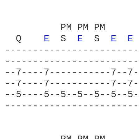
          PM PM PM      
  Q    
E 
 S  
E 
 S  
E 
E 
------------------------
------------------------
--7----7-----------7--7-
--7----7-----------7--7-
--5----5--5--5--5--5--5-
------------------------