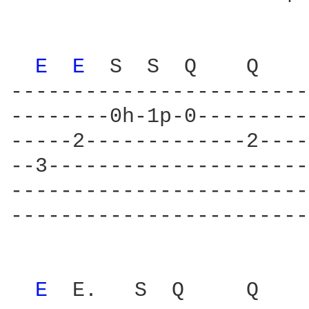
E 
E 
 S  S  Q    Q    
------------------------
--------0h-1p-0---------
-----2-------------2----
--3---------------------
------------------------
------------------------
E 
 E.   S  Q     Q    