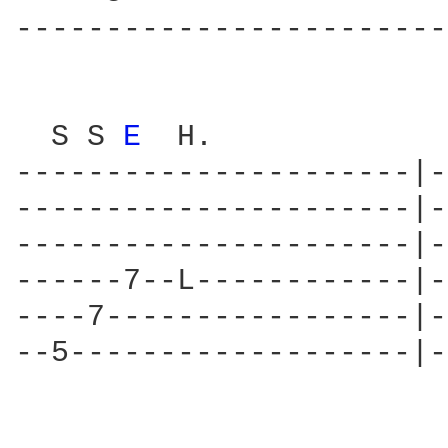
------------------------
  S S 
E 
 H.             
----------------------|-
----------------------|-
----------------------|-
------7--L------------|-
----7-----------------|-
--5-------------------|-