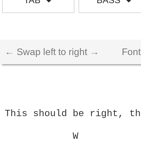
TAB
BASS
← Swap left to right →
Font
This should be right, th
            W           