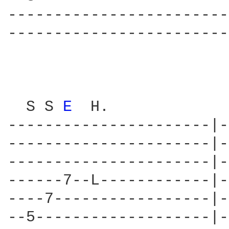
------------------------
------------------------
                        
  S S 
E 
 H.             
----------------------|-
----------------------|-
----------------------|-
------7--L------------|-
----7-----------------|-
--5-------------------|-