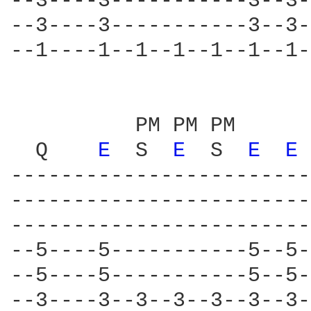
--3----3-----------3--3-
--3----3-----------3--3-
--1----1--1--1--1--1--1-
          PM PM PM      
  Q    
E 
 S  
E 
 S  
E 
E 
------------------------
------------------------
------------------------
--5----5-----------5--5-
--5----5-----------5--5-
--3----3--3--3--3--3--3-