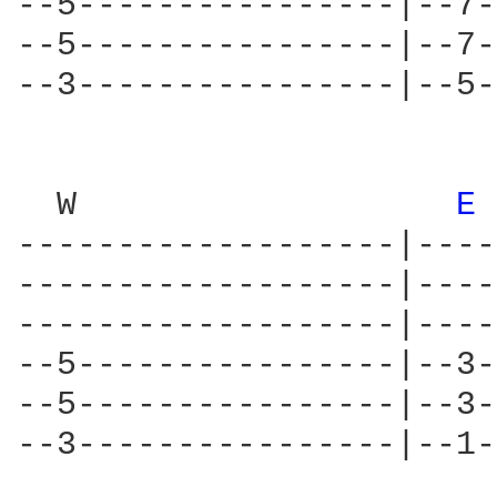
--5----------------|--7-
--5----------------|--7-
--3----------------|--5-
  W                   
E 
-------------------|----
-------------------|----
-------------------|----
--5----------------|--3-
--5----------------|--3-
--3----------------|--1-