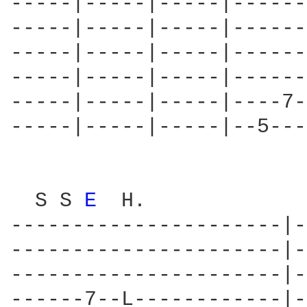
-----|-----|-----|------
-----|-----|-----|------
-----|-----|-----|------
-----|-----|-----|------
-----|-----|-----|----7-
-----|-----|-----|--5---
  S S 
E 
 H.             
----------------------|-
----------------------|-
----------------------|-
------7--L------------|-