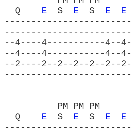
          PM PM PM      
  Q    
E 
 S  
E 
 S  
E 
E 
------------------------
------------------------
--4----4-----------4--4-
--4----4-----------4--4-
--2----2--2--2--2--2--2-
------------------------
          PM PM PM      
  Q    
E 
 S  
E 
 S  
E 
E 
------------------------