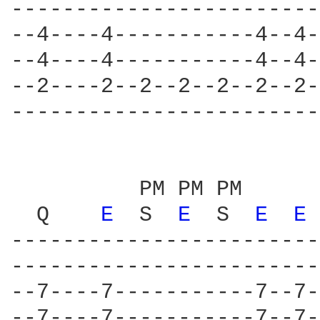
------------------------
--4----4-----------4--4-
--4----4-----------4--4-
--2----2--2--2--2--2--2-
------------------------
          PM PM PM      
  Q    
E 
 S  
E 
 S  
E 
E 
------------------------
------------------------
--7----7-----------7--7-
--7----7-----------7--7-