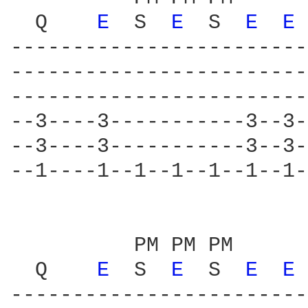
  Q    
E 
 S  
E 
 S  
E 
E 
------------------------
------------------------
------------------------
--3----3-----------3--3-
--3----3-----------3--3-
--1----1--1--1--1--1--1-
          PM PM PM      
  Q    
E 
 S  
E 
 S  
E 
E 
------------------------