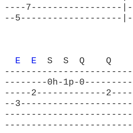
----7-----------------|-
--5-------------------|-
                        
E 
E 
 S  S  Q    Q    
------------------------
--------0h-1p-0---------
-----2-------------2----
--3---------------------
------------------------
------------------------