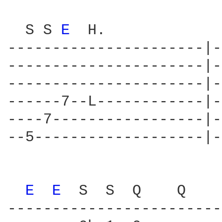
  S S 
E 
 H.             
----------------------|-
----------------------|-
----------------------|-
------7--L------------|-
----7-----------------|-
--5-------------------|-
E 
E 
 S  S  Q    Q    
------------------------