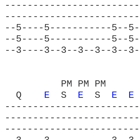
------------------------
------------------------
--5----5-----------5--5-
--5----5-----------5--5-
--3----3--3--3--3--3--3-
          PM PM PM      
  Q    
E 
 S  
E 
 S  
E 
E 
------------------------
------------------------
------------------------