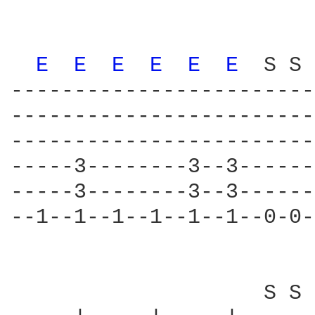
E 
E 
E 
E 
E 
E 
 S S 
------------------------
------------------------
------------------------
-----3--------3--3------
-----3--------3--3------
--1--1--1--1--1--1--0-0-
                    S S 