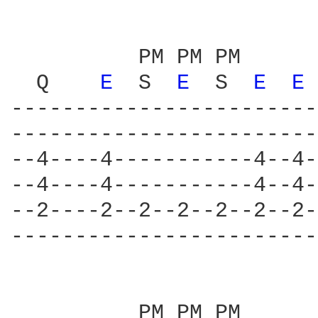
          PM PM PM      
  Q    
E 
 S  
E 
 S  
E 
E 
------------------------
------------------------
--4----4-----------4--4-
--4----4-----------4--4-
--2----2--2--2--2--2--2-
------------------------
          PM PM PM      