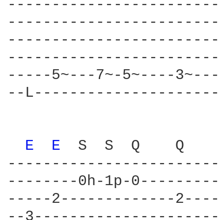
------------------------
------------------------
------------------------
------------------------
-----5~---7~-5~----3~---
--L---------------------
E 
E 
 S  S  Q    Q    
------------------------
--------0h-1p-0---------
-----2-------------2----
--3---------------------