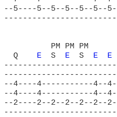
--5----5--5--5--5--5--5-
------------------------
          PM PM PM      
  Q    
E 
 S  
E 
 S  
E 
E 
------------------------
------------------------
--4----4-----------4--4-
--4----4-----------4--4-
--2----2--2--2--2--2--2-
------------------------