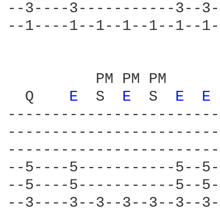
--3----3-----------3--3-
--1----1--1--1--1--1--1-
          PM PM PM      
  Q    
E 
 S  
E 
 S  
E 
E 
------------------------
------------------------
------------------------
--5----5-----------5--5-
--5----5-----------5--5-
--3----3--3--3--3--3--3-