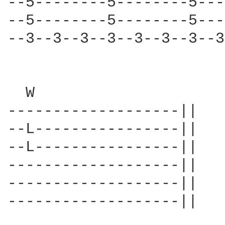
--5--------5--------5---
--5--------5--------5---
--3--3--3--3--3--3--3--3
  W                  

-------------------||

--L----------------||

--L----------------||

-------------------||

-------------------||

-------------------||
