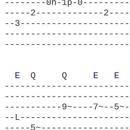
--------0h-1p-0---------
-----2-------------2----
--3---------------------
------------------------
------------------------
E 
 Q     Q     
E 
E 
------------------------
------------------------
-----------9~----7~--5~-
--L---------------------
-----5~-----------------