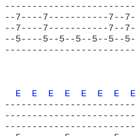
------------------------
--7----7-----------7--7-
--7----7-----------7--7-
--5----5--5--5--5--5--5-
------------------------
                        
E 
E 
E 
E 
E 
E 
E 
E
------------------------
------------------------
------------------------