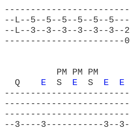
------------------------
--L--5--5--5--5--5--5---
--L--3--3--3--3--3--3--2
-----------------------0
          PM PM PM      
  Q    
E 
 S  
E 
 S  
E 
E 
------------------------
------------------------
------------------------
--3----3-----------3--3-