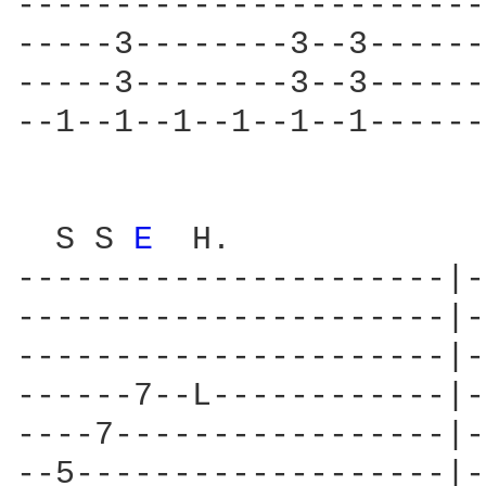
------------------------
-----3--------3--3------
-----3--------3--3------
--1--1--1--1--1--1------
  S S 
E 
 H.             
----------------------|-
----------------------|-
----------------------|-
------7--L------------|-
----7-----------------|-
--5-------------------|-