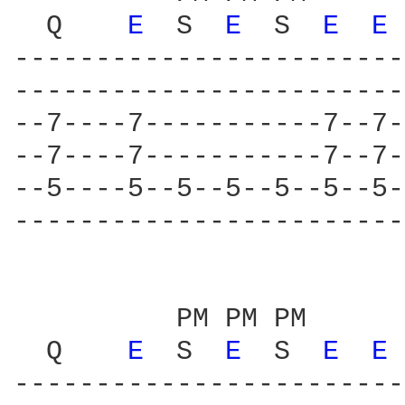
  Q    
E 
 S  
E 
 S  
E 
E 
------------------------
------------------------
--7----7-----------7--7-
--7----7-----------7--7-
--5----5--5--5--5--5--5-
------------------------
          PM PM PM      
  Q    
E 
 S  
E 
 S  
E 
E 
------------------------