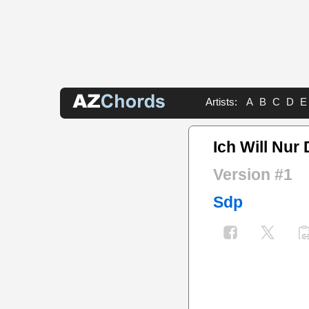
Artists:
A
B
C
D
E
Ich Will Nur
Version #1
Sdp