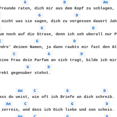
G 
D 
Am 
Freunde raten, dich mir aus dem Kopf zu schlagen, 

 
G 
D 
 nicht was sie sagen, dich zu vergessen dauert Jahr
 
G 
D 
um noch auf die Strase, denn ich seh uberall nur Pa
C 
G 
D 
ndre' deinen Namen, ja dann raubts mir fast den Ate
C 
G 
D 
eine Frau dein Parfum an sich tragt, bilde ich mir
G 
D 
rekt gegenuber stehst.

Am 
C 
G 
D 
ass du weist, wie oft ich Briefe an dich schreib. 

Am 
C 
G 
D 
 zerreis, und dass ich Dich liebe und son scheis.

Am 
C 
G 
D 