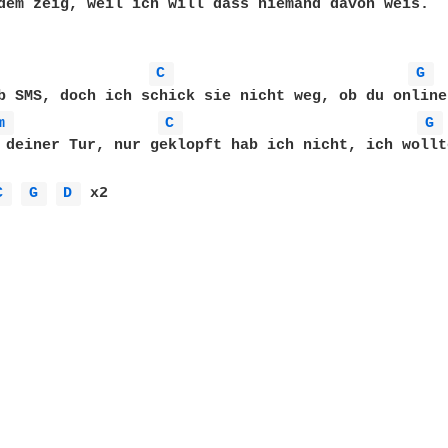
dem zeig, weil ich will dass niemand davon weis.

C 
G 
b SMS, doch ich schick sie nicht weg, ob du online
m 
C 
G 
 deiner Tur, nur geklopft hab ich nicht, ich wollt
C 
G 
D 