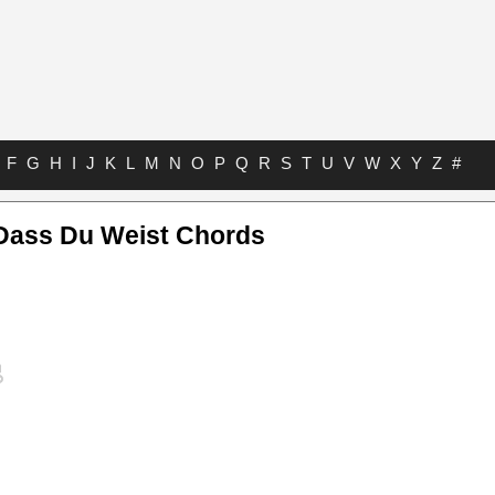
F
G
H
I
J
K
L
M
N
O
P
Q
R
S
T
U
V
W
X
Y
Z
#
 Dass Du Weist Chords