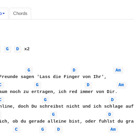
b
Chords
 
G 
D 
 x2

G 
D 
Am 
Freunde sagen 'Lass die Finger von Ihr', 

C 
G 
D 
Am 
aum noch zu ertragen, ich red immer von Dir.

C 
G 
D 
nline, doch Du schreibst nicht und ich schlage auf
 
G 
D 
ich, ob du gerade alleine bist, oder fuhlst du gra
C 
G 
D 
Am 