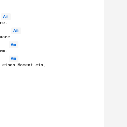
Am 
e.

Am 
are.

Am 
m.

Am 
 einen Moment ein, 
