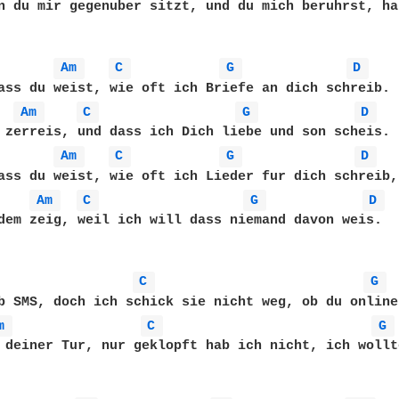
n du mir gegenuber sitzt, und du mich beruhrst, ha
Am 
C 
G 
D 
ass du weist, wie oft ich Briefe an dich schreib. 

Am 
C 
G 
D 
 zerreis, und dass ich Dich liebe und son scheis.

Am 
C 
G 
D 
ass du weist, wie oft ich Lieder fur dich schreib, 
Am 
C 
G 
D 
dem zeig, weil ich will dass niemand davon weis.

C 
G 
b SMS, doch ich schick sie nicht weg, ob du online
m 
C 
G 
 deiner Tur, nur geklopft hab ich nicht, ich wollt