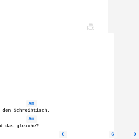
Am 
 den Schreibtisch. 

Am 
d das gleiche? 

C 
G 
D 