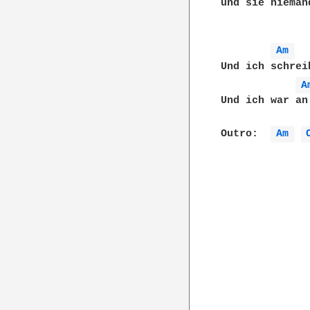
und sie nieman
Am 
Und ich schrei
A
Und ich war an
Outro:  
Am 