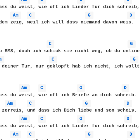
ass du weist, wie oft ich Lieder fur dich schreib, 
Am 
C 
G 
D 
dem zeig, weil ich will dass niemand davon weis.

C 
G 
b SMS, doch ich schick sie nicht weg, ob du online
m 
C 
G 
 deiner Tur, nur geklopft hab ich nicht, ich wollt
Am 
C 
G 
D 
ass du weist, wie oft ich Briefe an dich schreib. 

Am 
C 
G 
D 
 zerreis, und dass ich Dich liebe und son scheis.

Am 
C 
G 
D 
ass du weist, wie oft ich Lieder fur dich schreib, 
Am 
C 
G 
D 