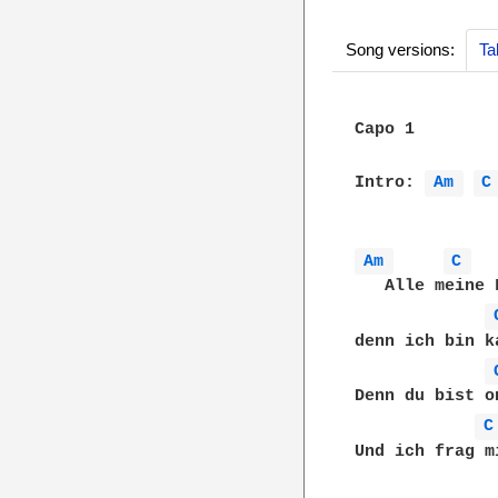
Song versions:
Ta
Capo 1

Intro: 
Am 
C
Am 
C 
   Alle meine 
denn ich bin k
Denn du bist o
C
Und ich frag m