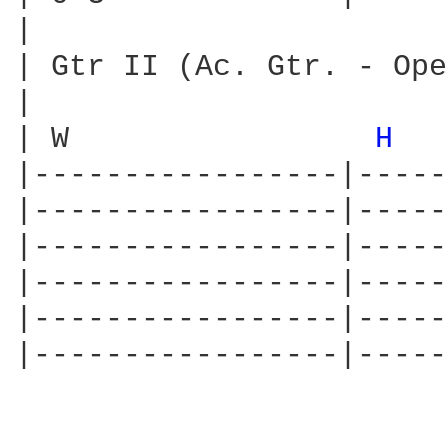
|

| Gtr II (Ac. Gtr. - Ope
|                       
| W                 
H 
  
|-----------------|-----
|-----------------|-----
|-----------------|-----
|-----------------|-----
|-----------------|-----
|-----------------|-----