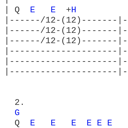
| Q  
E 
E 
 +
H 
|------/12-(12)-------|-
|------/12-(12)-------|-
|------/12-(12)-------|-
|---------------------|-
|---------------------|-
|---------------------|-
  2.

G 
  Q  
E 
E 
E 
E 
E 
E 
  