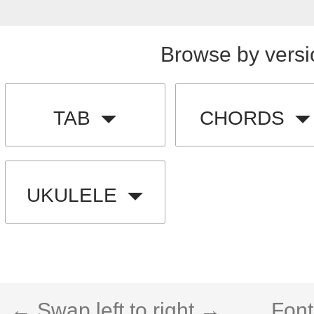
Browse by versi
TAB
CHORDS
UKULELE
← Swap left to right →
Font