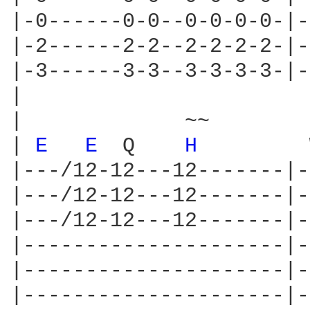
|-0------0-0--0-0-0-0-|-
|-2------2-2--2-2-2-2-|-
|-3------3-3--3-3-3-3-|-
|

|             ~~

| 
E 
E 
 Q    
H 
        
|---/12-12---12-------|-
|---/12-12---12-------|-
|---/12-12---12-------|-
|---------------------|-
|---------------------|-
|---------------------|-