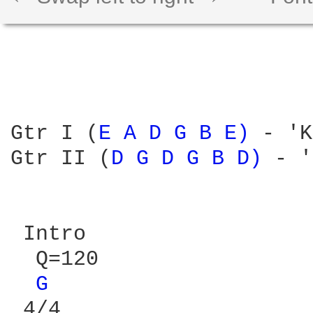
Gtr I (
E 
A 
D 
G 
B 
E) 
- 'K
Gtr II (
D 
G 
D 
G 
B 
D) 
- '
 Intro

  Q=120

G 
 4/4
