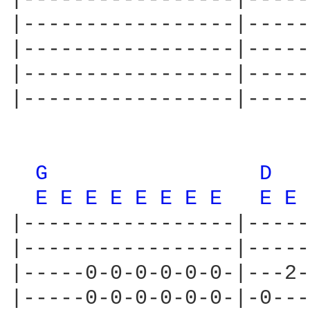
|-----------------|-----
|-----------------|-----
|-----------------|-----
|-----------------|-----
G 
D 
E 
E 
E 
E 
E 
E 
E 
E 
E 
E 
|-----------------|-----
|-----------------|-----
|-----0-0-0-0-0-0-|---2-
|-----0-0-0-0-0-0-|-0---