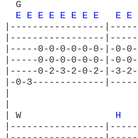
  G                     
E 
E 
E 
E 
E 
E 
E 
E 
E 
E 
|-----------------|-----
|-----------------|-----
|-----0-0-0-0-0-0-|-0-0-
|-----0-0-0-0-0-0-|-0-0-
|-----0-2-3-2-0-2-|-3-2-
|-0-3-------------|-----
|

|                       
| W                 
H 
  
|-----------------|-----
|-----------------|-----