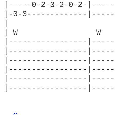
|-----0-2-3-2-0-2-|-----
|-0-3-------------|-----
|

| W                 W

|-----------------|-----
|-----------------|-----
|-----------------|-----
|-----------------|-----
|-----------------|-----
|-----------------|-----