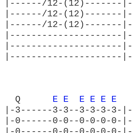
|------/12-(12)-------|-
|------/12-(12)-------|-
|------/12-(12)-------|-
|---------------------|-
|---------------------|-
|---------------------|-
  Q      
E 
E 
E 
E 
E 
E 
  
|-3------3-3--3-3-3-3-|-
|-0------0-0--0-0-0-0-|-
|-0------0-0--0-0-0-0-|-