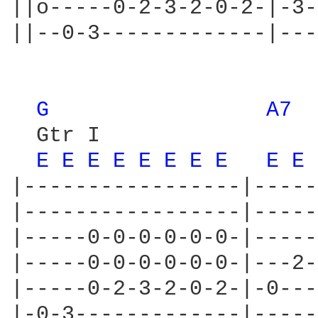
||o-----0-2-3-2-0-2-|-3-
||--0-3-------------|---
G 
A7 
  Gtr I

E 
E 
E 
E 
E 
E 
E 
E 
E 
E 
|-----------------|-----
|-----------------|-----
|-----0-0-0-0-0-0-|-----
|-----0-0-0-0-0-0-|---2-
|-----0-2-3-2-0-2-|-0---
|-0-3-------------|-----