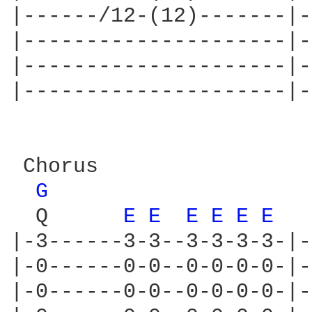
|------/12-(12)-------|-
|---------------------|-
|---------------------|-
|---------------------|-
 Chorus

G 
  Q      
E 
E 
E 
E 
E 
E 
  
|-3------3-3--3-3-3-3-|-
|-0------0-0--0-0-0-0-|-
|-0------0-0--0-0-0-0-|-