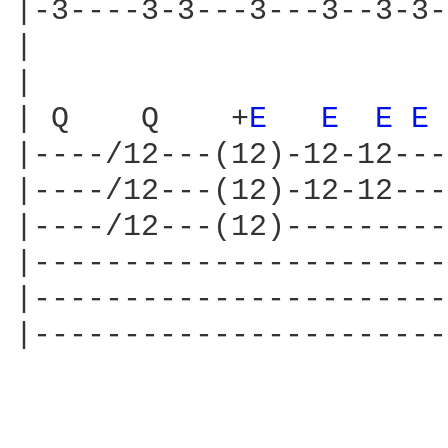
|-3----3-3---3---3--3-3-
|

|                       
| Q    Q    +
E 
E 
E 
E 
|----/12---(12)-12-12---
|----/12---(12)-12-12---
|----/12---(12)---------
|-----------------------
|-----------------------