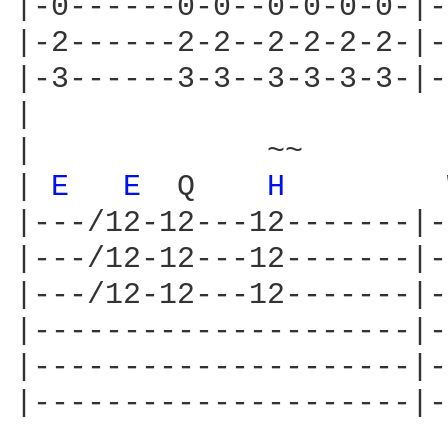
|-0------0-0--0-0-0-0-|-
|-2------2-2--2-2-2-2-|-
|-3------3-3--3-3-3-3-|-
|

|             ~~

| 
E 
E 
 Q    
H 
        
|---/12-12---12-------|-
|---/12-12---12-------|-
|---/12-12---12-------|-
|---------------------|-
|---------------------|-
|---------------------|-