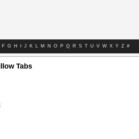
F
G
H
I
J
K
L
M
N
O
P
Q
R
S
T
U
V
W
X
Y
Z
#
llow Tabs