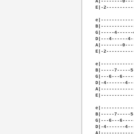
A|--------0---
E|-2----------
              
e|------------
B|------------
G|-----4------
D|---4------4-
A|--------0---
E|-2----------
e|------------
B|-----7-----5
G|---6---6----
D|-4-------4--
A|------------
E|------------
              
e|------------
B|-----7-----5
G|---6---6----
D|-4-------4--
A|------------