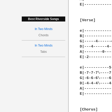
E|------------
Best Riverside Songs
[Verse]

In Two Minds
e|------------
Chords
B|------------
G|-----4------
In Two Minds
D|---4------4-
A|--------0---
Tabs
E|-2----------
e|-----------5
B|-7-7-7\----7
G|-6-6-6\----6
D|-4-4-4\----4
A|------------
E|------------
[Chorus]
