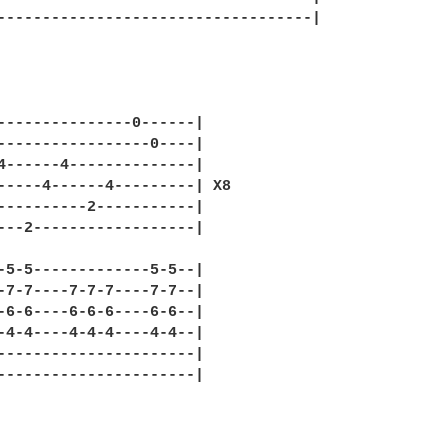
-----------------------------------|

---------------0------|

-----------------0----|

4------4--------------|

-----4------4---------| X8 

----------2-----------|

---2------------------|

-5-5-------------5-5--|

-7-7----7-7-7----7-7--|

-6-6----6-6-6----6-6--|

-4-4----4-4-4----4-4--|

----------------------|

----------------------|
