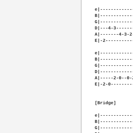
e|------------
B|------------
G|------------
D|---4-3------
A|-------4-3-2
E|-2----------
e|-------------
B|-------------
G|-------------
D|-------------
A|-----2-0--0-2
E|-2-0---------
[Bridge]

e|------------
B|------------
G|------------