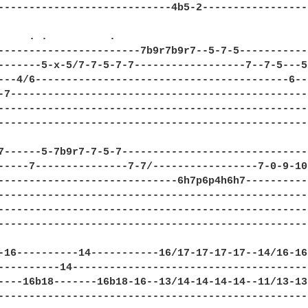
----------------------------4b5-2-----------------
     . .          .

-----------------------7b9r7b9r7--5-7-5-----------
-------5-x-5/7-7-5-7-7------------------7--7-5---5
---4/6-----------------------------------------6--
-7------------------------------------------------
--------------------------------------------------
--------------------------------------------------
7------5-7b9r7-7-5-7------------------------------
-----7---------------7-7/-----------------7-0-9-10
-----------------------------6h7p6p4h6h7----------
--------------------------------------------------
--------------------------------------------------
--------------------------------------------------
-16----------14-----------16/17-17-17-17--14/16-16
----------14--------------------------------------
----16b18-------16b18-16--13/14-14-14-14--11/13-13
--------------------------------------------------