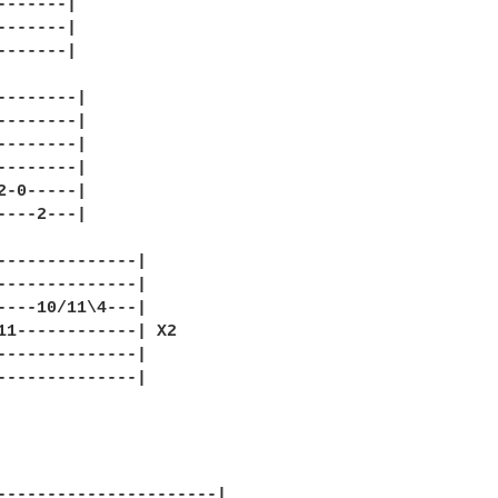
-------|

-------|

-------|

--------|

--------|

--------|

--------|

2-0-----|

----2---|

--------------|

--------------|

----10/11\4---|

11------------| X2

--------------|

--------------|

----------------------|
