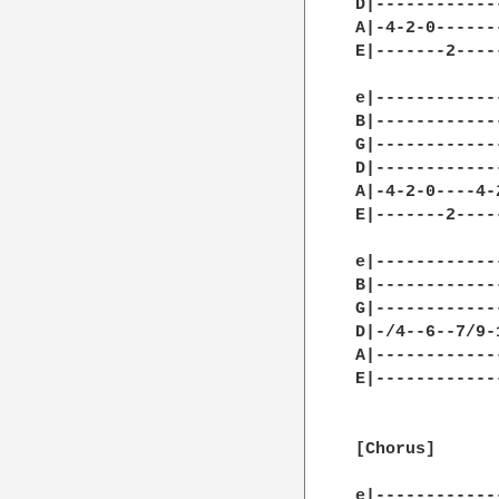
D|------------
A|-4-2-0------
E|-------2----
e|------------
B|------------
G|------------
D|------------
A|-4-2-0----4-
E|-------2----
e|------------
B|------------
G|------------
D|-/4--6--7/9-
A|------------
E|------------
[Chorus]

e|------------