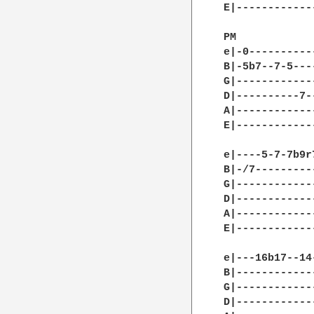
E|------------
PM            
e|-0----------
B|-5b7--7-5---
G|------------
D|----------7-
A|------------
E|------------
e|----5-7-7b9r
B|-/7---------
G|------------
D|------------
A|------------
E|------------
e|---16b17--14
B|------------
G|------------
D|------------