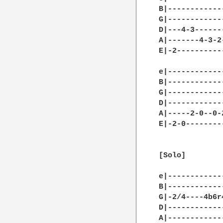
B|------------
G|------------
D|---4-3------
A|-------4-3-2
E|-2----------
e|-------------
B|-------------
G|-------------
D|-------------
A|-----2-0--0-2
E|-2-0---------
[Solo]

e|------------
B|------------
G|-2/4----4b6r
D|------------
A|------------