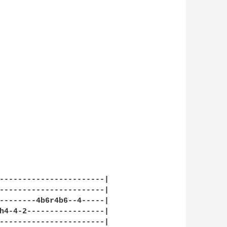
-----------------------|

-----------------------|

--------4b6r4b6--4-----|

h4-4-2-----------------|

-----------------------|
