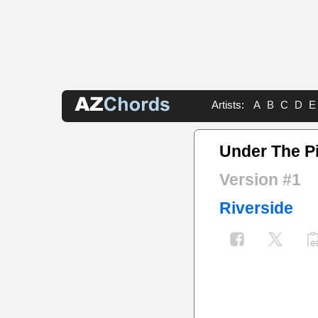
Artists:
A
B
C
D
E
Under The Pi
Version #1
Riverside