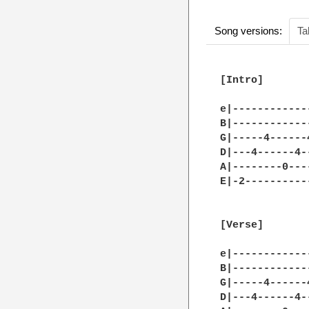
Song versions:
Ta
[Intro]

e|------------
B|------------
G|-----4------
D|---4------4-
A|--------0---
E|-2----------
[Verse]

e|------------
B|------------
G|-----4------
D|---4------4-