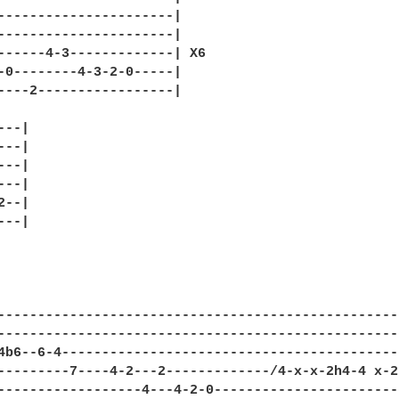
----------------------|

----------------------|

------4-3-------------| X6

-0--------4-3-2-0-----|

----2-----------------|

--|

--|

--|

--|

--|

--|

--------------------------------------------------
--------------------------------------------------
4b6--6-4------------------------------------------
---------7----4-2---2-------------/4-x-x-2h4-4 x-2
------------------4---4-2-0-----------------------