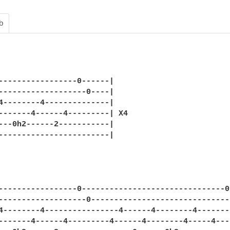
b
-----------------0------|

-------------------0----|

4--------4--------------|

-------4------4---------| X4

---0h2------2-----------|

------------------------|

-----------------0-------------------------------0-
-------------------0-------------------------------
4--------4----------------4------4--------4--------
-------4------4---------4------4--------4-----4----