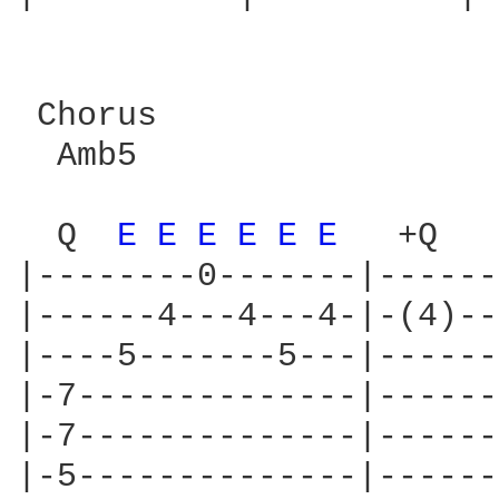
 Chorus

  Amb5                  
                        
  Q  
E 
E 
E 
E 
E 
E 
  +Q   
|--------0-------|------
|------4---4---4-|-(4)--
|----5-------5---|------
|-7--------------|------
|-7--------------|------
|-5--------------|------