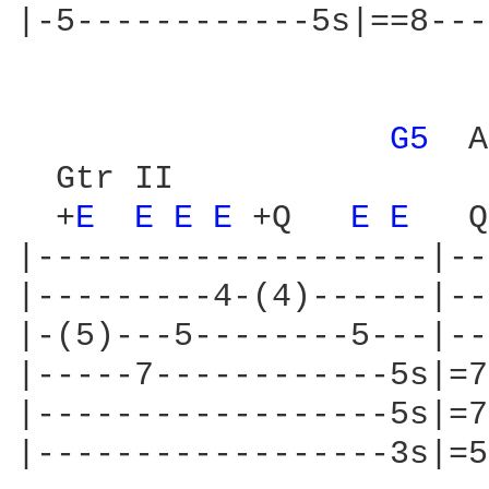
|-5------------5s|==8---
G5 
 A
  Gtr II

  +
E 
E 
E 
E 
+Q   
E 
E 
  Q
|--------------------|--
|---------4-(4)------|--
|-(5)---5--------5---|--
|-----7------------5s|=7
|------------------5s|=7
|------------------3s|=5