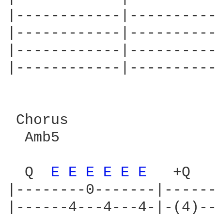
|------------|----------
|------------|----------
|------------|----------
|------------|----------
 Chorus

  Amb5                  
                        
  Q  
E 
E 
E 
E 
E 
E 
  +Q   
|--------0-------|------
|------4---4---4-|-(4)--