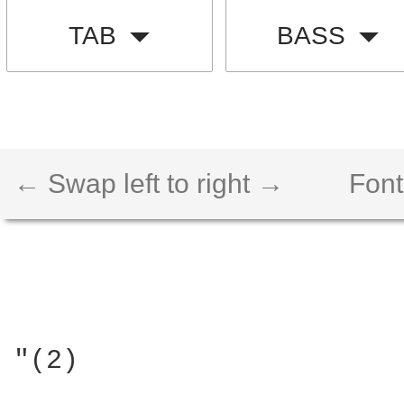
TAB
BASS
← Swap left to right →
Font
"(2)
