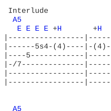
 Interlude

A5 
E 
E 
E 
E 
+
H 
      +
H 
 
|-----------------|-----
|------5s4-(4)----|-(4)-
|----5------------|-----
|-/7--------------|-----
|-----------------|-----
|-----------------|-----
A5 