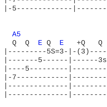
|-7-------------|-------
|-5-------------|-------
A5 
  Q  Q  
E 
Q  
E 
  +Q   Q 
|---------5S=3-|-(3)----
|-------5------|------3s
|----5---------|--------
|-7------------|--------
|--------------|--------
|--------------|--------