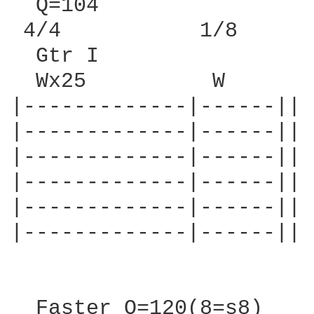
  Q=104

 4/4           1/8

  Gtr I

  Wx25          W

|-------------|------||

|-------------|------||

|-------------|------||

|-------------|------||

|-------------|------||

|-------------|------||

  Faster Q=120(8=s8)
