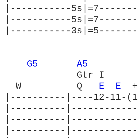
|-----------5s|=7-------
|-----------5s|=7-------
|-----------3s|=5-------
G5 
A5 
             Gtr I

  W          Q   
E 
E 
 +
|----------|----12-11-(1
|----------|------------
|----------|------------
|----------|------------