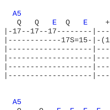
A5 
   Q   Q   
E 
 Q   
E 
   +
|-17--17--17--------|---
|------------17S=15-|-(1
|-------------------|---
|-------------------|---
|-------------------|---
|-------------------|---
A5 
                   