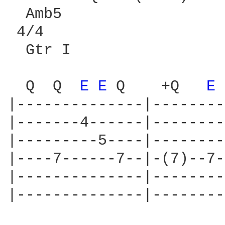
  Amb5

 4/4

  Gtr I

                        
  Q  Q  
E 
E 
Q    +Q   
E 
|--------------|--------
|-------4------|--------
|---------5----|--------
|----7------7--|-(7)--7-
|--------------|--------
|--------------|--------