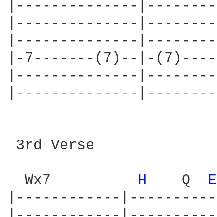
|--------------|--------
|--------------|--------
|--------------|--------
|-7-------(7)--|-(7)----
|--------------|--------
|--------------|--------
 3rd Verse

  Wx7          
H 
   Q  
E
|------------|----------
|------------|----------