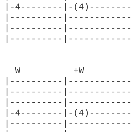
|-4--------|-(4)--------
|----------|------------
|----------|------------
|----------|------------
  W          +W         
|----------|------------
|----------|------------
|----------|------------
|-4--------|-(4)--------
|----------|------------