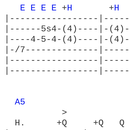
E 
E 
E 
E 
+
H 
      +
H 
 
|-----------------|-----
|------5s4-(4)----|-(4)-
|----4-5-4-(4)----|-(4)-
|-/7--------------|-----
|-----------------|-----
|-----------------|-----
A5 
           >

  H.      +Q     +Q   Q 