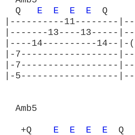
  Amb5                  
  Q   
E 
E 
E 
E 
 Q     
|----------11--------|--
|-------13----13-----|--
|----14----------14--|-(
|-7------------------|--
|-7------------------|--
|-5------------------|--
  Amb5                  
                        
   +Q    
E 
E 
E 
E 
 Q  