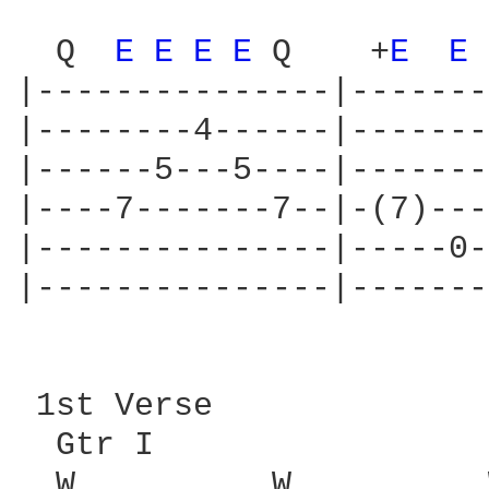
  Q  
E 
E 
E 
E 
Q    +
E 
E 
|---------------|-------
|--------4------|-------
|------5---5----|-------
|----7-------7--|-(7)---
|---------------|-----0-
|---------------|-------
 1st Verse

  Gtr I

  W          W          W