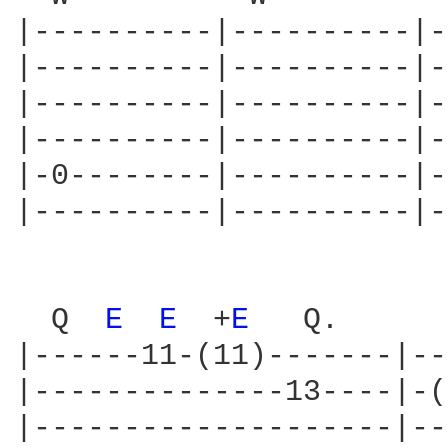
|----------|----------|-
|----------|----------|-
|----------|----------|-
|----------|----------|-
|-0--------|----------|-
|----------|----------|-
  Q  
E 
E 
 +
E 
  Q.      
|------11-(11)-------|--
|--------------13----|-(
|--------------------|--