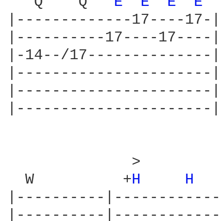
   Q    Q   
E 
E 
E 
E 
|-------------17----17-|
|----------17----17----|
|-14--/17--------------|
|----------------------|
|----------------------|
|----------------------|
              >

  W          +
H 
H 
  
|----------|------------
|----------|------------