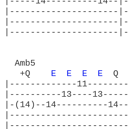
|-----14----------14--|-
|---------------------|-
|---------------------|-
|---------------------|-
  Amb5                  
   +Q    
E 
E 
E 
E 
 Q  
|-------------11--------
|----------13----13-----
|-(14)--14----------14--
|-----------------------
|-----------------------