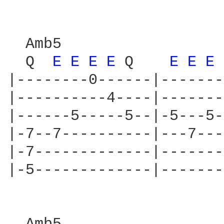
  Amb5                  
  Q  
E 
E 
E 
E 
Q    
E 
E 
E 
|--------0------|-------
|----------4----|-------
|------5-----5--|-5---5-
|-7--7----------|---7---
|-7-------------|-------
|-5-------------|-------