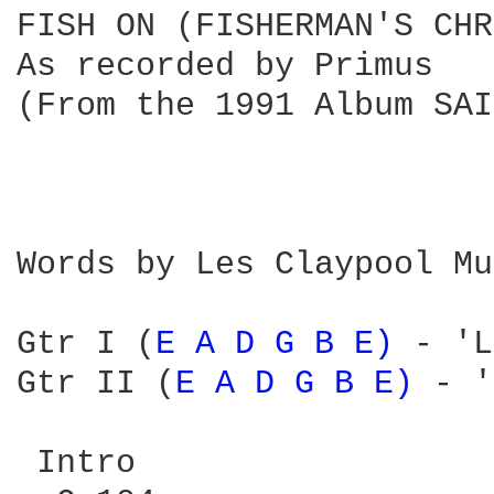
FISH ON (FISHERMAN'S CHR
As recorded by Primus

(From the 1991 Album SAI
Words by Les Claypool Mu
Gtr I (
E 
A 
D 
G 
B 
E) 
- 'L
Gtr II (
E 
A 
D 
G 
B 
E) 
- '
 Intro
