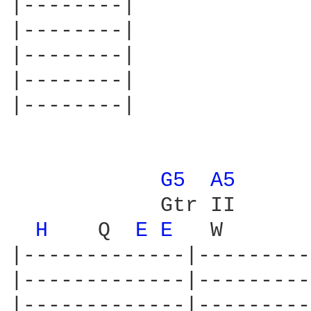
|--------|

|--------|

|--------|

|--------|

|--------|

G5 
A5 
            Gtr II

H 
   Q  
E 
E 
  W       
|-------------|---------
|-------------|---------
|-------------|---------