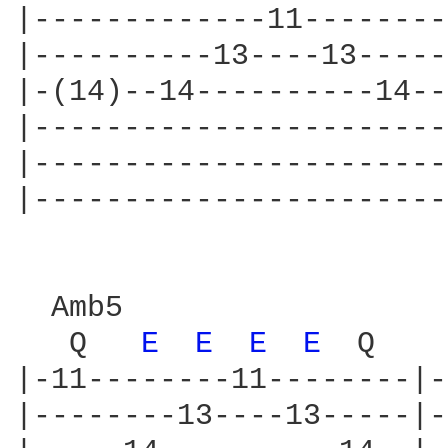
|-------------11--------
|----------13----13-----
|-(14)--14----------14--
|-----------------------
|-----------------------
|-----------------------
  Amb5                  
   Q   
E 
E 
E 
E 
 Q    
|-11--------11--------|-
|--------13----13-----|-