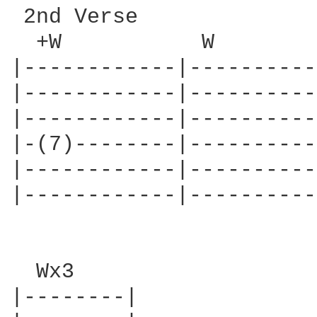
 2nd Verse

  +W           W        
|------------|----------
|------------|----------
|------------|----------
|-(7)--------|----------
|------------|----------
|------------|----------
  Wx3

|--------|
