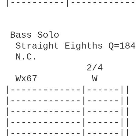
|----------|------------
 Bass Solo

  Straight Eighths Q=184

  N.C.

               2/4

  Wx67          W

|-------------|------||

|-------------|------||

|-------------|------||

|-------------|------||

|-------------|------||
