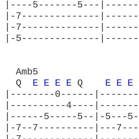
|----5-------5---|------
|-7--------------|------
|-7--------------|------
|-5--------------|------
  Amb5                  
  Q  
E 
E 
E 
E 
Q    
E 
E 
E 
|--------0------|-------
|----------4----|-------
|------5-----5--|-5---5-
|-7--7----------|---7---