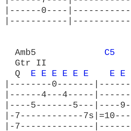
|------7----|-----------
|------0----|-----------
|-----------|-----------
  Amb5             
C5 
  
  Gtr II

  Q  
E 
E 
E 
E 
E 
E 
E 
E 
|--------0-------|------
|------4---4-----|------
|----5-------5---|----9-
|-7------------7s|=10---
|-7--------------|------