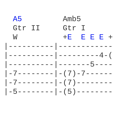
A5 
        Amb5

  Gtr II     Gtr I

  W          +
E 
E 
E 
E 
+
|----------|------------
|----------|---------4-(
|----------|-------5----
|-7--------|-(7)-7------
|-7--------|-(7)--------
|-5--------|-(5)--------