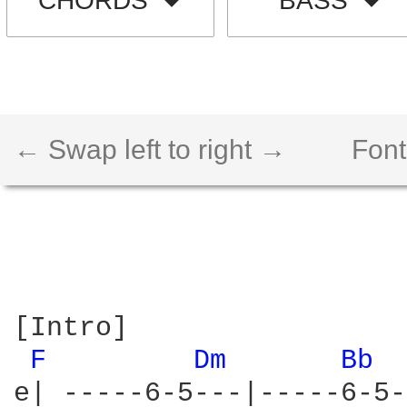
CHORDS
BASS
← Swap left to right →
Font
[Intro]

F 
Dm 
Bb 
e| -----6-5---|-----6-5-