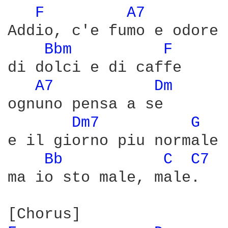
F 
A7 
Addio, c'e fumo e odore 
Bbm 
F 
di dolci e di caffe

A7 
Dm 
ognuno pensa a se

Dm7 
G 
e il giorno piu normale

Bb 
C 
C7 
ma io sto male, male.
