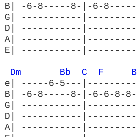
B| -6-8-----8-|-6-8-----
G| -----------|---------
D| -----------|---------
A| -----------|---------
E| -----------|---------
Dm 
Bb 
C 
F 
B
e| -----6-5---|---------
B| -6-8-----8-|-6-6-8-8-
G| -----------|---------
D| -----------|---------
A| -----------|---------