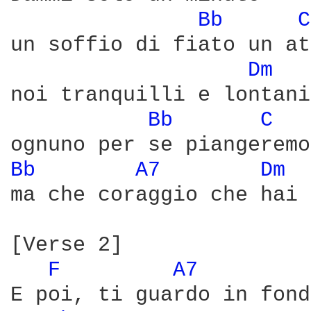
Bb 
C
un soffio di fiato un at
Dm 
noi tranquilli e lontani

Bb 
C 
Bb 
A7 
Dm 
ma che coraggio che hai 
[Verse 2]

F 
A7 
E poi, ti guardo in fond