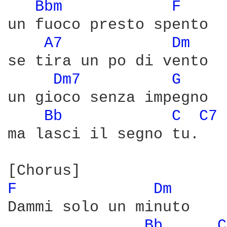
Bbm 
F 
un fuoco presto spento

A7 
Dm 
se tira un po di vento

Dm7 
G 
un gioco senza impegno

Bb 
C 
C7 
ma lasci il segno tu.

F 
Dm 
Dammi solo un minuto

Bb 
C