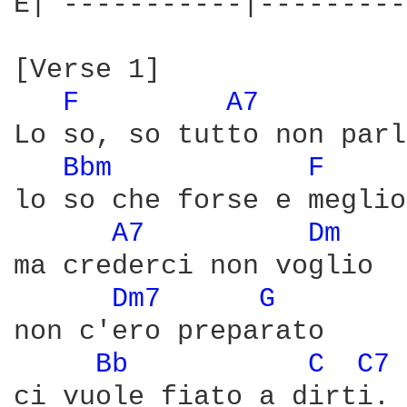
E| -----------|---------
[Verse 1]

F 
A7 
Lo so, so tutto non parl
Bbm 
F 
lo so che forse e meglio

A7 
Dm 
ma crederci non voglio

Dm7 
G 
non c'ero preparato

Bb 
C 
C7 
ci vuole fiato a dirti.
