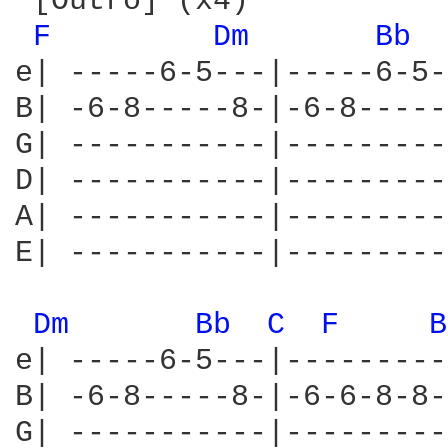
 [Outro] (x4)

F 
Dm 
Bb 
e| -----6-5---|-----6-5-
B| -6-8-----8-|-6-8-----
G| -----------|---------
D| -----------|---------
A| -----------|---------
E| -----------|---------
Dm 
Bb 
C 
F 
B
e| -----6-5---|---------
B| -6-8-----8-|-6-6-8-8-
G| -----------|---------