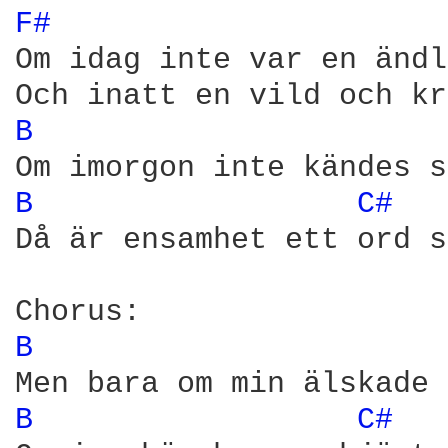
F# 
Om idag inte var en ändl
B 
B 
C# 
Då är ensamhet ett ord s
B 
B 
C# 