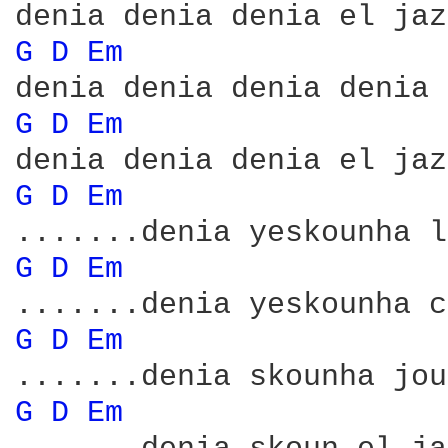
G 
D 
Em 
G 
D 
Em 
G 
D 
Em 
G 
D 
Em 
G 
D 
Em 
G 
D 
Em 