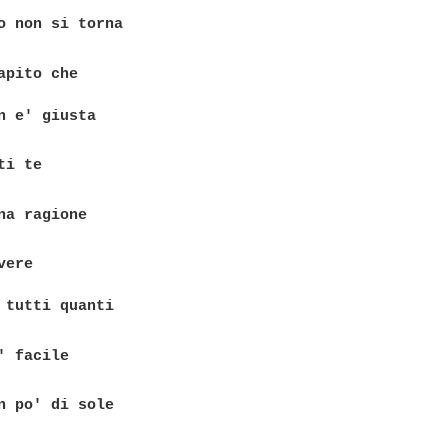
o non si torna

apito che

n e' giusta

i te

na ragione

ere

 tutti quanti

' facile

n po' di sole
