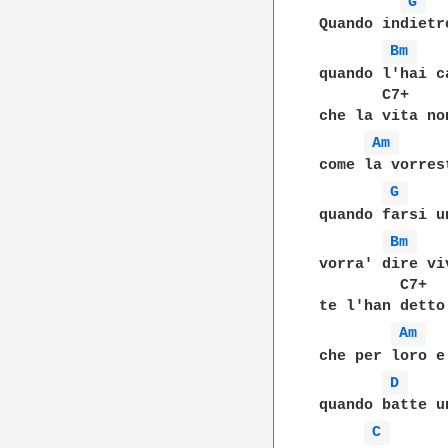
G 
Quando indietr
Bm 
quando l'hai c
       C7+

che la vita no
Am 
come la vorrest
G 
quando farsi u
Bm 
vorra' dire viv
         C7+

te l'han detto
Am 
che per loro e
D 
quando batte u
C 