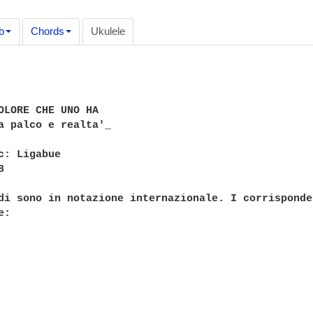
b
Chords
Ukulele
OLORE CHE UNO HA

a palco e realta'_

c: Ligabue



di sono in notazione internazionale. I corrisponde
:
