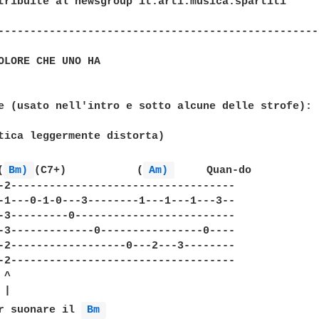
tribuite al newsgroup it.arti.musica.spartiti

--------------------------------------------------
OLORE CHE UNO HA

e (usato nell'intro e sotto alcune delle strofe):

tica leggermente distorta)

(
Bm) 
(C7+)           (
Am) 
     Quan-do

-2-----------------------------------

-1---0-1-0---3--------1---1---1---3--

-3---------0-------------------------

-3-------------0----------------0----

-2------------------0---2---3--------

-2-----------------------------------

^

|

r suonare il 
Bm 