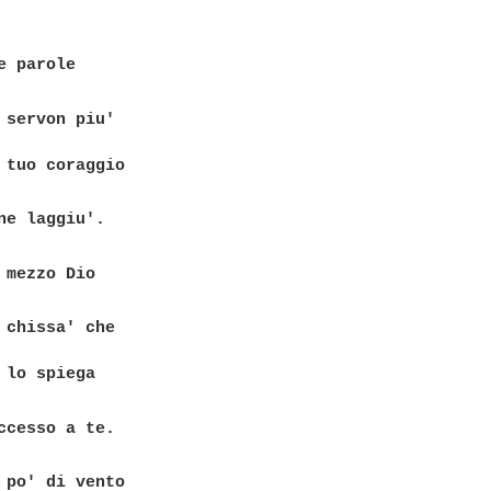
e parole

 servon piu'

 tuo coraggio

ne laggiu'.

 mezzo Dio

 chissa' che

 lo spiega

ccesso a te.

 po' di vento
