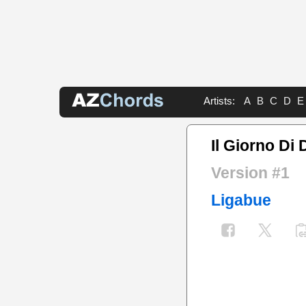
Artists:
A
B
C
D
E
Il Giorno Di
Version #1
Ligabue