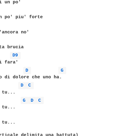
i un po'

n po' piu' forte

'ancora no'

ta brucia

D9 
 fara'

D 
G 
o di dolore che uno ha.

D 
C 
G 
D 
C 
tu...

rticale delimita una battuta)
