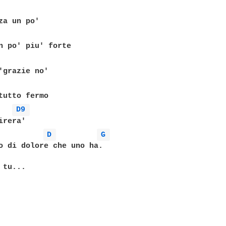
za un po'

n po' piu' forte

'grazie no'

tutto fermo

D9 
rera'

D 
G 
o di dolore che uno ha.

tu...
