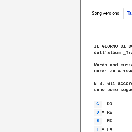
Song versions:
Ta
IL GIORNO DI D
dall'album _Tr
Words and musi
Data: 24.4.1998
N.B. Gli accor
sono come segue
C 
D 
E 
F 