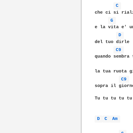
C 
che ci si rial
G 
e la vita e' u
D 
del tuo dirle 
C9 
quando sembra 
la tua ruota gi
C9 
sopra il giorn
Tu tu tu tu tu 
D 
C 
Am 