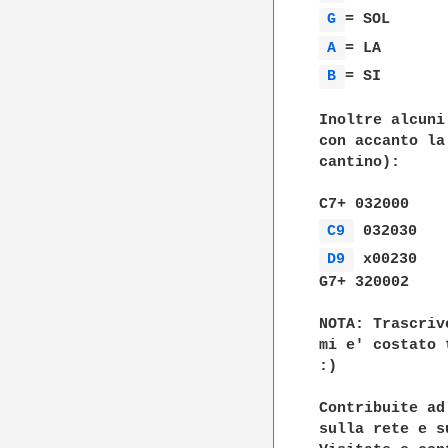
G 
A 
B 
= SI

Inoltre alcuni
con accanto la
cantino):

C9 
D9 
 x00230

G7+ 320002

NOTA: Trascriv
mi e' costato 
:)

Contribuite ad
sulla rete e s