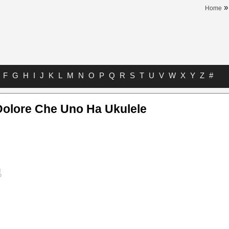
Home
F
G
H
I
J
K
L
M
N
O
P
Q
R
S
T
U
V
W
X
Y
Z
#
 Dolore Che Uno Ha Ukulele