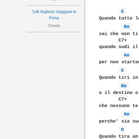
G 
Tutti Vogliono Viaggiare In
Prima
Quando tutte l
Chords
Bm 
sai che non ti
       C7+

quando sudi il
Am 
per non starte
G 
Quando tiri in
Bm 
o il destino o
       C7+

che nessuno te
Am 
perche' sia su
D 
Quando tira un