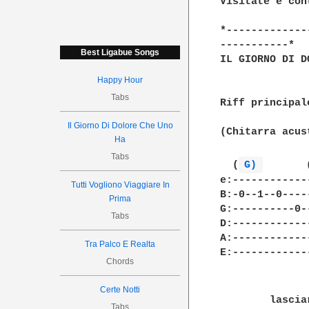
Visitate e con
*-------------
-----------*

Best Ligabue Songs
IL GIORNO DI D
Happy Hour
Tabs
Riff principal
Il Giorno Di Dolore Che Uno
(Chitarra acus
Ha
Tabs
  (
G) 
       
e:------------
Tutti Vogliono Viaggiare In
B:-0--1--0----
Prima
G:----------0-
Tabs
D:------------
A:------------
Tra Palco E Realta
E:------------
Chords
               
               
Certe Notti
        lascia
Tabs