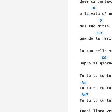
dove ci contav
G 
e la vita e' u
D 
del tuo dirle 
C9 
quando la feri
la tua pelle si
C9 
Sopra il giorn
Am 
Am7 
Tu tu tu tu tu 
(ogni linea ve