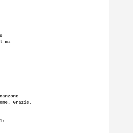


 mi

anzone

ome. Grazie.

i
